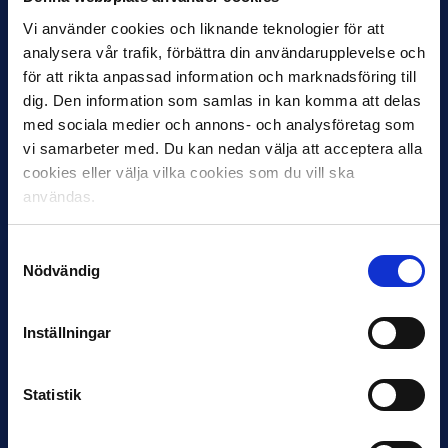
Vi använder cookies och liknande teknologier för att
analysera vår trafik, förbättra din användarupplevelse och
för att rikta anpassad information och marknadsföring till
dig. Den information som samlas in kan komma att delas
med sociala medier och annons- och analysföretag som
12 JUNI
vi samarbeter med. Du kan nedan välja att acceptera alla
Favorit i repris för Sirius i maj
cookies eller välja vilka cookies som du vill ska
Samma vinnare som i…
användas.
Samtyckesval
Nödvändig
Inställningar
11 JUNI
VM-spelare med förflutet i Allsvenskan
och Superettan
Statistik
Bosnien & Hercegovina Armin Gigovic — Helsingborgs IF
Dennis Hadžikadunić — Malmö FF / Trelleborg FF