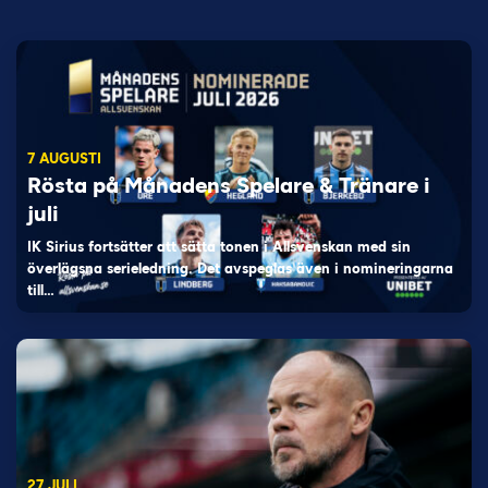
7 AUGUSTI
Rösta på Månadens Spelare & Tränare i
juli
IK Sirius fortsätter att sätta tonen i Allsvenskan med sin
överlägsna serieledning. Det avspeglas även i nomineringarna
till…
27 JULI