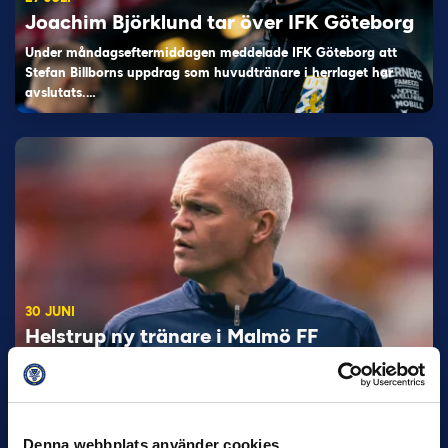
Joachim Björklund tar över IFK Göteborg
Under måndagseftermiddagen meddelade IFK Göteborg att
Stefan Billborns uppdrag som huvudtränare i herrlaget har
avslutats.…
30 JUNI
Helstrup ny tränare i Malmö FF
Inleder mot…
Denna webbplats använder cookies