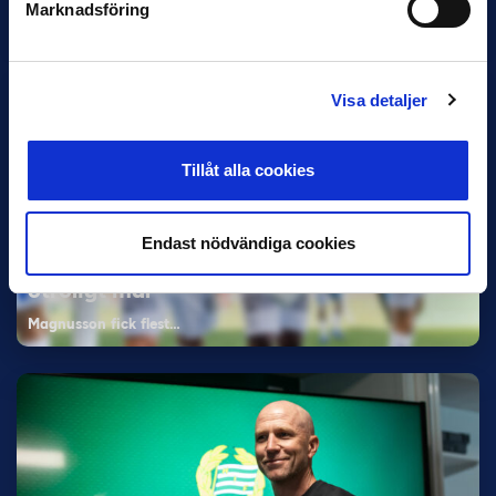
Marknadsföring
Elfenbenskusten…
Visa detaljer
Tillåt alla cookies
11 JUNI
Endast nödvändiga cookies
Han nätade snyggast i maj: “Ett alldeles
otroligt mål”
Magnusson fick flest…