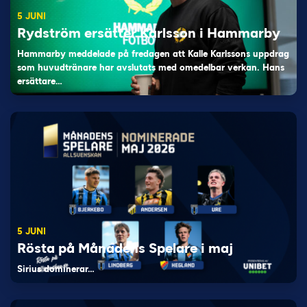
5 JUNI
Rydström ersätter Karlsson i Hammarby
Hammarby meddelade på fredagen att Kalle Karlssons uppdrag
som huvudtränare har avslutats med omedelbar verkan. Hans
ersättare…
5 JUNI
Rösta på Månadens Spelare i maj
Sirius dominerar…