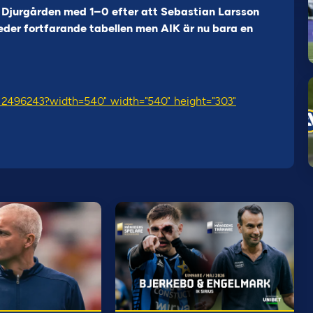
Djurgården med 1–0 efter att Sebastian Larsson
eder fortfarande tabellen men AIK är nu bara en
/12496243?width=540" width="540" height="303"