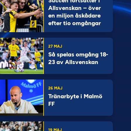
Succén fortsätter i
Allsvenskan – över
en miljon åskådare
efter tio omgångar
27 MAJ
Så spelas omgång 18-
23 av Allsvenskan
26 MAJ
Tränarbyte i Malmö
FF
19 MAJ