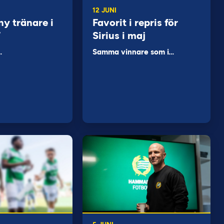
12 JUNI
ny tränare i
Favorit i repris för
F
Sirius i maj
…
Samma vinnare som i…