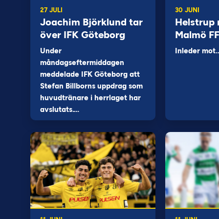
27 JULI
30 JUNI
Joachim Björklund tar
Helstrup 
över IFK Göteborg
Malmö F
Under
Inleder mot
måndagseftermiddagen
meddelade IFK Göteborg att
Stefan Billborns uppdrag som
huvudtränare i herrlaget har
avslutats.…