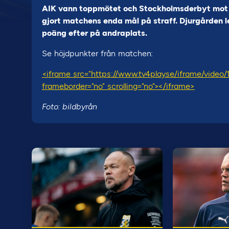
AIK vann toppmötet och Stockholmsderbyt mot 
gjort matchens enda mål på straff. Djurgården l
poäng efter på andraplats.
Se höjdpunkter från matchen:
<iframe src="https://www.tv4play.se/iframe/video
frameborder="no" scrolling="no"></iframe>
Foto: bildbyrån