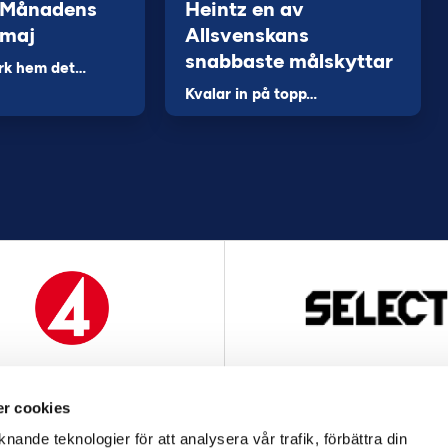
 Månadens
Heintz en av
 maj
Allsvenskans
snabbaste målskyttar
rk hem det…
Kvalar in på topp…
MEDIAPARTNER
OFFICIELL LEVERANTÖ
r cookies
nande teknologier för att analysera vår trafik, förbättra din