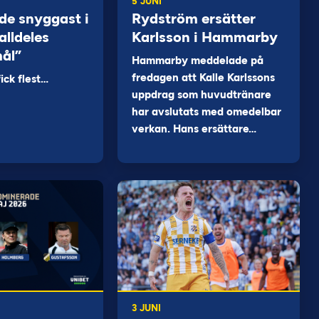
5 JUNI
de snyggast i
Rydström ersätter
alldeles
Karlsson i Hammarby
mål”
Hammarby meddelade på
fredagen att Kalle Karlssons
ck flest…
uppdrag som huvudtränare
har avslutats med omedelbar
verkan. Hans ersättare…
3 JUNI