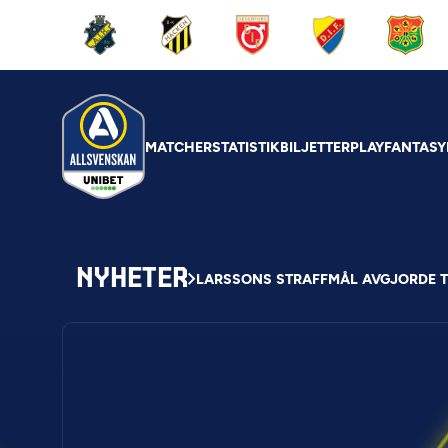
MATCHER
STATISTIK
BILJETTER
PLAY
FANTASY
NYHETER
LARSSONS STRAFFMÅL AVGJORDE 