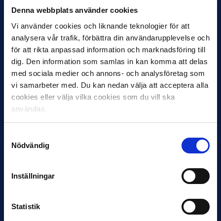
Denna webbplats använder cookies
Vi använder cookies och liknande teknologier för att
analysera vår trafik, förbättra din användarupplevelse och
för att rikta anpassad information och marknadsföring till
11 JUNI
dig. Den information som samlas in kan komma att delas
VM-spelare med förflutet i Allsvenskan
med sociala medier och annons- och analysföretag som
och Superettan
vi samarbeter med. Du kan nedan välja att acceptera alla
cookies eller välja vilka cookies som du vill ska
Bosnien & Hercegovina Armin Gigovic — Helsingborgs IF
användas.
Dennis Hadžikadunić — Malmö FF / Trelleborg FF
Elfenbenskusten…
Samtyckesval
Nödvändig
Inställningar
Statistik
11 JUNI