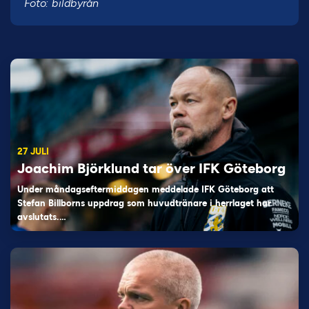
Foto: bildbyrån
27 JULI
Joachim Björklund tar över IFK Göteborg
Under måndagseftermiddagen meddelade IFK Göteborg att
Stefan Billborns uppdrag som huvudtränare i herrlaget har
avslutats.…