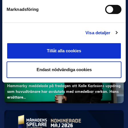
Han nätade snyggast i maj: “Ett alldeles
Marknadsföring
otroligt mål”
Magnusson fick flest…
Visa detaljer
Tillåt alla cookies
Endast nödvändiga cookies
5 JUNI
Rydström ersätter Karlsson i Hammarby
Hammarby meddelade på fredagen att Kalle Karlssons uppdrag
som huvudtränare har avslutats med omedelbar verkan. Hans
ersättare…