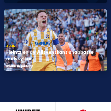
3 JUNI
Heintz en av Allsvenskans snabbaste
målskyttar
Kvalar in på topp…