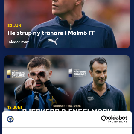
30 JUNI
Helstrup ny tränare i Malmö FF
Inleder mot…
12 JUNI
Favorit i repris för Sirius i maj
Samma vinnare som i…