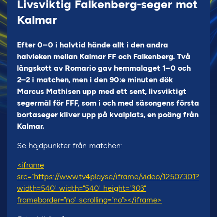
Livsviktig Falkenberg-seger mot
Kalmar
Efter 0–0 i halvtid hände allt i den andra
halvleken mellan Kalmar FF och Falkenberg. Två
långskott av Romario gav hemmalaget 1–0 och
2–2 i matchen, men i den 90:e minuten dök
Marcus Mathisen upp med ett sent, livsviktigt
segermål för FFF, som i och med säsongens första
bortaseger kliver upp på kvalplats, en poäng från
Kalmar.
Se höjdpunkter från matchen:
<iframe
src="https://www.tv4play.se/iframe/video/12507301?
width=540" width="540" height="303"
frameborder="no" scrolling="no"></iframe>