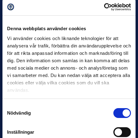
30 JUNI
Helstrup ny tränare i Malmö FF
Denna webbplats använder cookies
Inleder mot…
Vi använder cookies och liknande teknologier för att
analysera vår trafik, förbättra din användarupplevelse och
för att rikta anpassad information och marknadsföring till
dig. Den information som samlas in kan komma att delas
med sociala medier och annons- och analysföretag som
vi samarbeter med. Du kan nedan välja att acceptera alla
cookies eller välja vilka cookies som du vill ska
användas.
12 JUNI
Samtyckesval
Favorit i repris för Sirius i maj
Nödvändig
Samma vinnare som i…
Inställningar