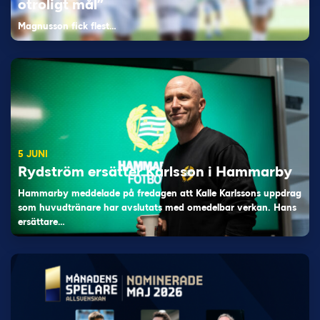
otroligt mål”
Magnusson fick flest…
5 JUNI
Rydström ersätter Karlsson i Hammarby
Hammarby meddelade på fredagen att Kalle Karlssons uppdrag
som huvudtränare har avslutats med omedelbar verkan. Hans
ersättare…