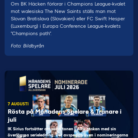
Om BK Häcken förlorar i Champions League-kvalet
mot walesiska The New Saints ställs man mot
Slovan Bratislava (Slovakien) eller FC Swift Hesper
(Luxemburg) i Europa Conference League-kvalets
”Champions path”.
Foto: Bildbyrån
7 AUGUSTI
Rösta på Månadens Spelare & Tränare i
juli
IK Sirius fortsätter att sätta tonen i Allsvenskan med sin
överlägsna serieledning. Det avspeglas även i nomineringarna