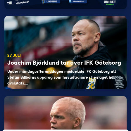
till…
27 JULI
Joachim Björklund tar över IFK Göteborg
Under måndagseftermiddagen meddelade IFK Göteborg att
Stefan Billborns uppdrag som huvudtränare i herrlaget har
avslutats.…