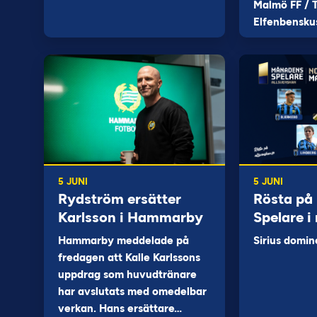
Malmö FF / T
Elfenbensku
5 JUNI
5 JUNI
Rydström ersätter
Rösta på
Karlsson i Hammarby
Spelare i
Hammarby meddelade på
Sirius domin
fredagen att Kalle Karlssons
uppdrag som huvudtränare
har avslutats med omedelbar
verkan. Hans ersättare…