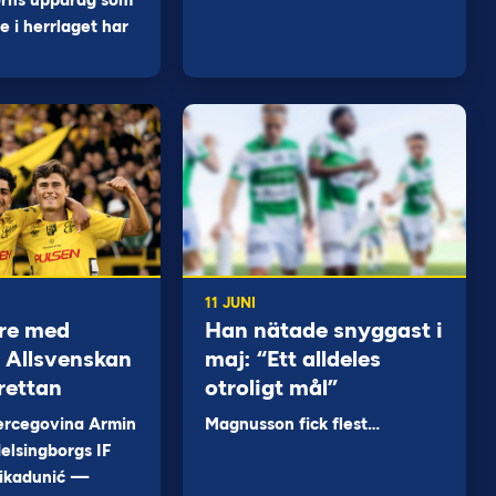
orns uppdrag som
 i herrlaget har
11 JUNI
re med
Han nätade snyggast i
 i Allsvenskan
maj: “Ett alldeles
rettan
otroligt mål”
ercegovina Armin
Magnusson fick flest…
elsingborgs IF
ikadunić —