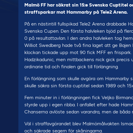
Malmö FF har säkrat sin 15:e Svenska Cuptitel o
straffsparkar mot Hammarby på Tele2 Arena.
På en nästintill fullspikad Tele2 Arena drabbade
Svenska Cupen. Den första halvleken bjöd på flera 
0 på resultattavlan. I den andra halvleken tog he
Williot Swedberg hade två fina laget att ge Bajen 
klockan tickade upp mot 90 fick MFF en frispark. 
Hadzikadunic, men mittbackens nick gick precis ut
ordinarie tid och finalen gick till förlängning.
En förlängning som skulle avgöra om Hammarby sk
skulle säkra sin första cuptitel sedan 1989 och 15:e
Fem minuter in i förlängningen fick Veljko Birmanc
styrde upp i egen ribba. I anfallet efter hade Ham
Chanserna avlöste sedan varandra, men de båda mål
Väl i straffavgörandet blev Malmömålvakten Ismael
och säkrade segern för skåningarna.