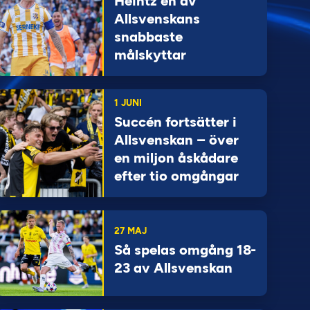
Heintz en av
Allsvenskans
snabbaste
målskyttar
1 JUNI
Succén fortsätter i
Allsvenskan – över
en miljon åskådare
efter tio omgångar
27 MAJ
Så spelas omgång 18-
23 av Allsvenskan