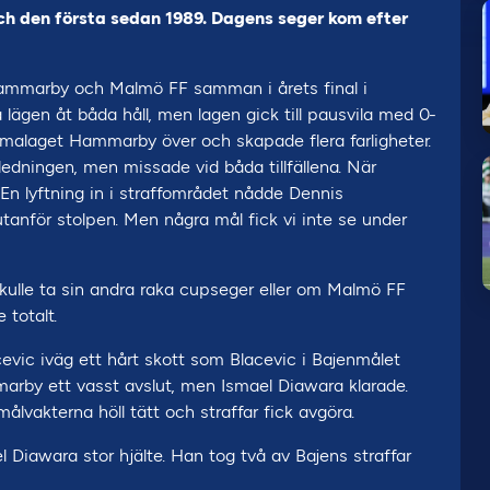
ch den första sedan 1989. Dagens seger kom efter
 Hammarby och Malmö FF samman i årets final i
lägen åt båda håll, men lagen gick till pausvila med 0-
mmalaget Hammarby över och skapade flera farligheter.
ledningen, men missade vid båda tillfällena. När
En lyftning in i straffområdet nådde Dennis
anför stolpen. Men några mål fick vi inte se under
ulle ta sin andra raka cupseger eller om Malmö FF
 totalt.
evic iväg ett hårt skott som Blacevic i Bajenmålet
marby ett vasst avslut, men Ismael Diawara klarade.
vakterna höll tätt och straffar fick avgöra.
 Diawara stor hjälte. Han tog två av Bajens straffar