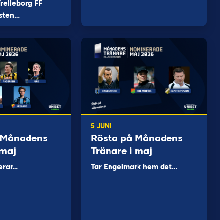
relleborg FF
sten…
5 JUNI
 Månadens
Rösta på Månadens
 maj
Tränare i maj
erar…
Tar Engelmark hem det…