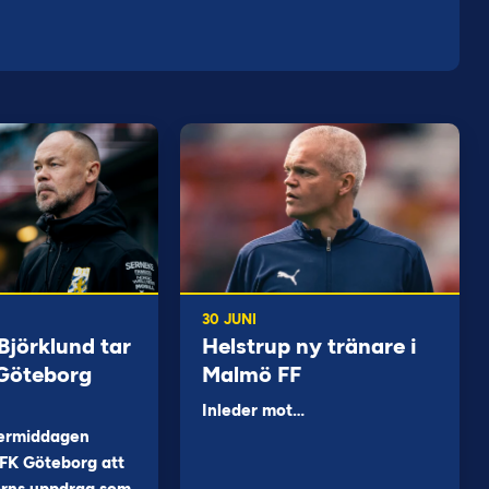
30 JUNI
jörklund tar
Helstrup ny tränare i
 Göteborg
Malmö FF
Inleder mot…
ermiddagen
FK Göteborg att