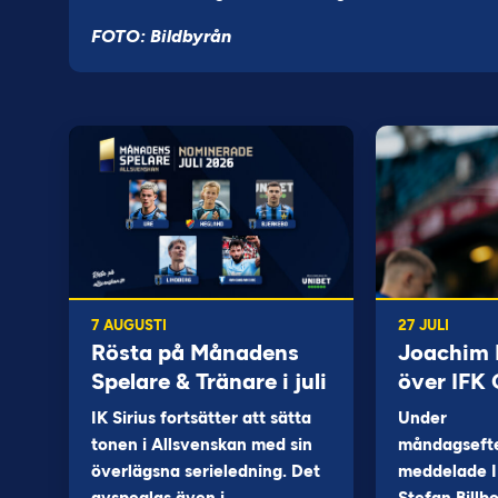
FOTO: Bildbyrån
7 AUGUSTI
27 JULI
Rösta på Månadens
Joachim B
Spelare & Tränare i juli
över IFK
IK Sirius fortsätter att sätta
Under
tonen i Allsvenskan med sin
måndagseft
överlägsna serieledning. Det
meddelade I