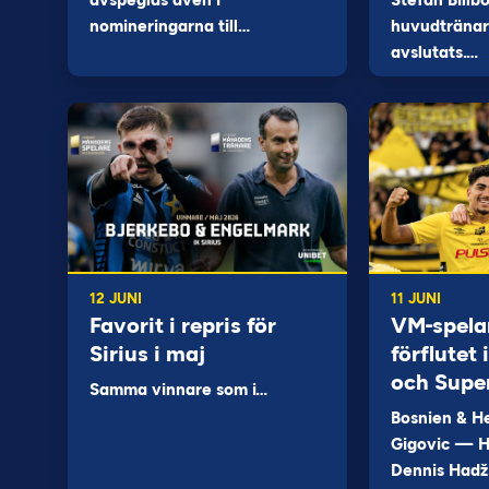
avspeglas även i
Stefan Billb
nomineringarna till…
huvudtränare
avslutats.…
12 JUNI
11 JUNI
Favorit i repris för
VM-spela
Sirius i maj
förflutet
och Supe
Samma vinnare som i…
Bosnien & H
Gigovic — H
Dennis Hadž