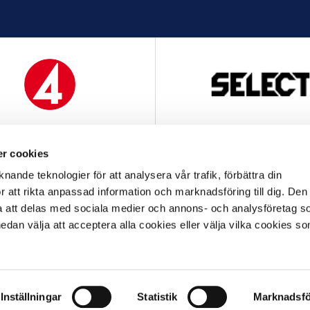
MEDIAPARTNER
OFFICIELL LEVERANTÖ
r cookies
nande teknologier för att analysera vår trafik, förbättra din
 att rikta anpassad information och marknadsföring till dig. Den
att delas med sociala medier och annons- och analysföretag s
an välja att acceptera alla cookies eller välja vilka cookies so
OFFICIELL LEVERANTÖR
OFFICIELL PARTNER
FAQ
ALLMÄNNA VILLKOR
INTEGRITETSPOLICY
GDPR
COOKIES
Inställningar
Statistik
Marknadsfö