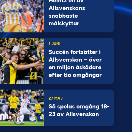
Heintz en av
Allsvenskans
snabbaste
målskyttar
1 JUNI
Succén fortsätter i
Allsvenskan – över
en miljon åskådare
efter tio omgångar
27 MAJ
Så spelas omgång 18-
23 av Allsvenskan