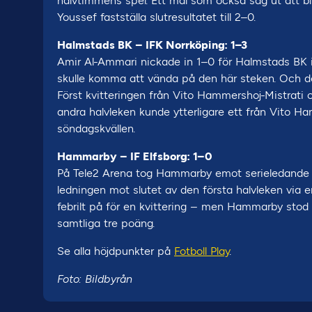
halvtimmens spel. Ett mål som också såg ut att bl
Youssef fastställa slutresultatet till 2–0.
Halmstads BK – IFK Norrköping: 1–3
Amir Al-Ammari nickade in 1–0 för Halmstads BK 
skulle komma att vända på den här steken. Och de
Först kvitteringen från Vito Hammershoj-Mistrati 
andra halvleken kunde ytterligare ett från Vito Ha
söndagskvällen.
Hammarby – IF Elfsborg: 1–0
På Tele2 Arena tog Hammarby emot serieledande I
ledningen mot slutet av den första halvleken via 
febrilt på för en kvittering – men Hammarby stod
samtliga tre poäng.
Se alla höjdpunkter på
Fotboll Play
.
Foto: Bildbyrån