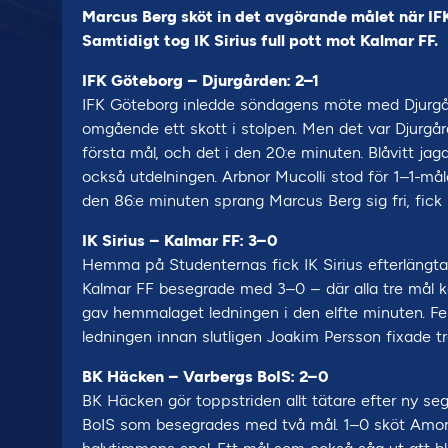
Marcus Berg sköt in det avgörande målet när 
Samtidigt tog IK Sirius full pott mot Kalmar FF.
IFK Göteborg – Djurgården: 2–1
IFK Göteborg inledde söndagens möte med Djurgår
omgående ett skott i stolpen. Men det var Djurgå
första mål, och det i den 20:e minuten. Blåvitt jag
också utdelningen. Arbnor Mucolli stod för 1–1-mål
den 86:e minuten sprang Marcus Berg sig fri, fick
IK Sirius – Kalmar FF: 3–0
Hemma på Studenternas fick IK Sirius efterlängtad 
Kalmar FF besegrade med 3–0 – där alla tre mål ko
gav hemmalaget ledningen i den elfte minuten. F
ledningen innan slutligen Joakim Persson fixade tr
BK Häcken – Varbergs BoIS: 2–0
BK Häcken gör toppstriden allt tätare efter ny s
BoIS som besegrades med två mål. 1–0 sköt Amor L