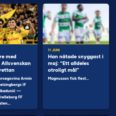
11 JUNI
re med
Han nätade snyggast i
 i Allsvenskan
maj: “Ett alldeles
rettan
otroligt mål”
ercegovina Armin
Magnusson fick flest…
elsingborgs IF
ikadunić —
relleborg FF
sten…