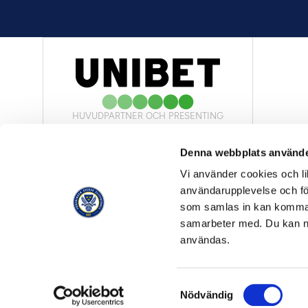
HUVUDPARTNER OCH PRESENTING
PARTNER
Denna webbplats använde
Vi använder cookies och lik
användarupplevelse och för
som samlas in kan komma 
samarbeter med. Du kan ned
OFFICIELL LEVERANTÖR
användas.
Samtyckesval
© Allsvenskan 2026
Nödvändig