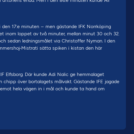
i aftonens enda. Men i den 86:e minuten kunde Ali
i den 17:e minuten – men gästande IFK Norrköping
t inom loppet av två minuter, mellan minut 30 och 32.
och sedan ledningsmålet via Christoffer Nyman. I den
mmershoj-Mistrati sätta spiken i kistan den här
F Elfsborg. Där kunde Adi Nalic ge hemmalaget
en chipp över bortalagets målvakt. Gästande IFE jagade
 emot hela vägen in i mål och kunde ta hand om