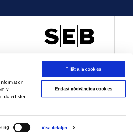
R
OFFICIELL LEVERANTÖR
Tillåt alla cookies
 information
Endast nödvändiga cookies
om vi
m du vill ska
OFFICIELL LEVERANTÖR
ring
Visa detaljer