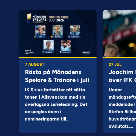
7 AUGUSTI
27 JULI
Rösta på Månadens
Joachim B
Spelare & Tränare i juli
över IFK
IK Sirius fortsätter att sätta
Under
tonen i Allsvenskan med sin
måndagseft
överlägsna serieledning. Det
meddelade I
avspeglas även i
Stefan Billb
nomineringarna till…
huvudtränare
avslutats.…