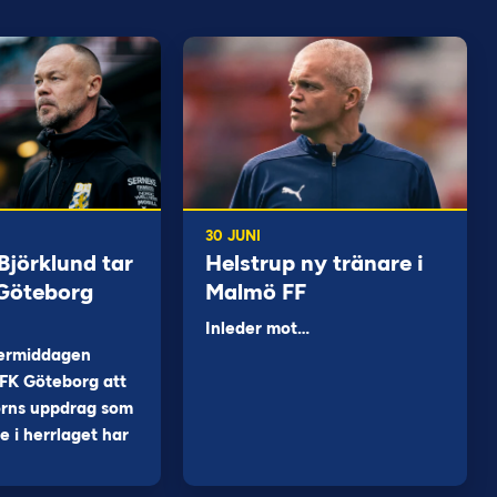
30 JUNI
jörklund tar
Helstrup ny tränare i
 Göteborg
Malmö FF
Inleder mot…
ermiddagen
FK Göteborg att
orns uppdrag som
 i herrlaget har