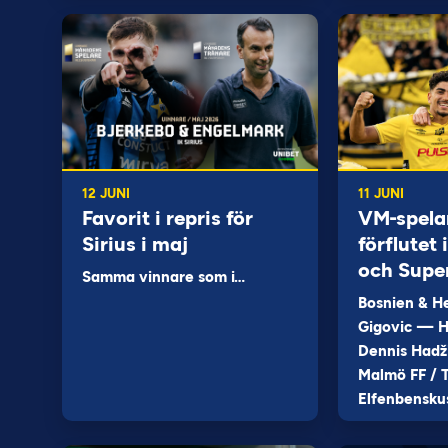
12 JUNI
11 JUNI
Favorit i repris för
VM-spela
Sirius i maj
förflutet
och Supe
Samma vinnare som i…
Bosnien & H
Gigovic — H
Dennis Hadž
Malmö FF / T
Elfenbensku