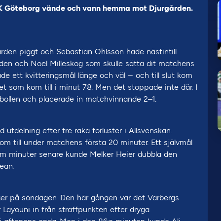
IFK Göteborg vände och vann hemma mot Djurgården.
den piggt och Sebastian Ohlsson hade nästintill
rden och Noel Milleskog som skulle sätta dit matchens
ade ett kvitteringsmål länge och väl – och till slut kom
et som kom till i minut 78. Men det stoppade inte där. I
 bollen och placerade in matchvinnande 2–1.
utdelning efter tre raka förluster i Allsvenskan.
m till under matchens första 20 minuter. Ett självmål
em minuter senare kunde Melker Heier dubbla den
ean.
eger på söndagen. Den här gången var det Varbergs
ayouni in från straffpunkten efter dryga