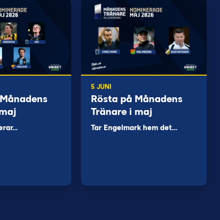
5 JUNI
 Månadens
Rösta på Månadens
 maj
Tränare i maj
erar…
Tar Engelmark hem det…