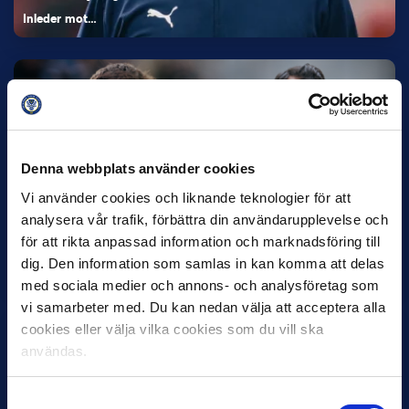
Inleder mot…
Denna webbplats använder cookies
Vi använder cookies och liknande teknologier för att
analysera vår trafik, förbättra din användarupplevelse och
12 JUNI
Favorit i repris för Sirius i maj
för att rikta anpassad information och marknadsföring till
dig. Den information som samlas in kan komma att delas
Samma vinnare som i…
med sociala medier och annons- och analysföretag som
vi samarbeter med. Du kan nedan välja att acceptera alla
cookies eller välja vilka cookies som du vill ska
användas.
Samtyckesval
11 JUNI