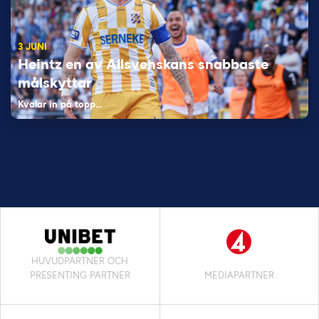
3 JUNI
Heintz en av Allsvenskans snabbaste
målskyttar
Kvalar in på topp…
HUVUDPARTNER OCH
PRESENTING PARTNER
MEDIAPARTNER