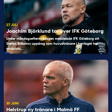
27 JULI
Joachim Björklund tar över IFK Göteborg
Under måndagseftermiddagen meddelade IFK Göteborg att
Stefan Billborns uppdrag som huvudtränare i herrlaget har
avslutats.…
30 JUNI
Helstrup ny tränare i Malmö FF