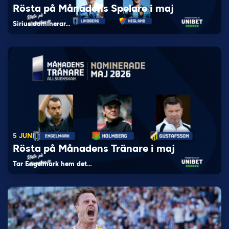
Rösta på Månadens Spelare i maj
Sirius dominerar…
5 JUNI
Rösta på Månadens Tränare i maj
Tar Engelmark hem det…