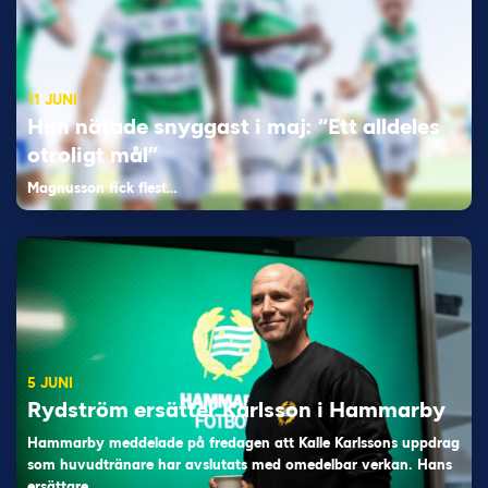
11 JUNI
Han nätade snyggast i maj: “Ett alldeles
otroligt mål”
Magnusson fick flest…
5 JUNI
Rydström ersätter Karlsson i Hammarby
Hammarby meddelade på fredagen att Kalle Karlssons uppdrag
som huvudtränare har avslutats med omedelbar verkan. Hans
ersättare…