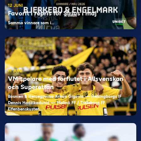
12 JUNI
Favorit i repris för Sirius i maj
Samma vinnare som i…
11 JUNI
VM-spelare med förflutet i Allsvenskan
och Superettan
Bosnien & Hercegovina Armin Gigovic — Helsingborgs IF
Dennis Hadžikadunić — Malmö FF / Trelleborg FF
Elfenbenskusten…