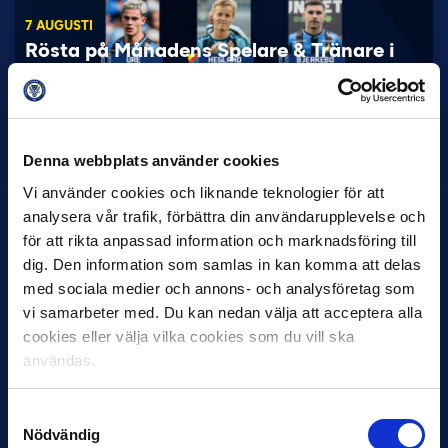
7 AUGUSTI
Rösta på Månadens Spelare & Tränare i
juli
IK Sirius fortsätter att sätta tonen i Allsvenskan med sin
överlägsna serieledning. Det avspeglas även i nomineringarna
till…
Denna webbplats använder cookies
Vi använder cookies och liknande teknologier för att
analysera vår trafik, förbättra din användarupplevelse och
för att rikta anpassad information och marknadsföring till
dig. Den information som samlas in kan komma att delas
med sociala medier och annons- och analysföretag som
vi samarbeter med. Du kan nedan välja att acceptera alla
27 JULI
cookies eller välja vilka cookies som du vill ska
Joachim Björklund tar över IFK Göteborg
användas.
Under måndagseftermiddagen meddelade IFK Göteborg att
Stefan Billborns uppdrag som huvudtränare i herrlaget har
Samtyckesval
avslutats.…
Nödvändig