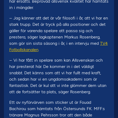
har ersatts. Beprövad allsvensk kvalitet har hämtats
in i mängder.
– Jag känner att det är vår filosofi i år, att vi har en
stark trupp. Det är tryck på alla positioner och det
gäller för varenda spelare att passa sig och
prestera, säger lagkaptenen Markus Rosenberg,
som gör sin sista säsong i år, i en intervju med
TV4
Fotbollskanalen
.
– Vi har fått in spelare som kan Allsvenskan och
har presterat här. De kommer in i det väldigt
snabbt. Det känns som att vi har fullt med kraft,
och sedan har vi en ungdomsakademi som är
fantastisk. Det är kul att vi inte glömmer dem utan
att de fortsätter ta plats, säger Rosenberg.
Ett av nyförvärven som sticker ut är Fouad
Bachirou som hämtats från Östersunds FK. MFF:s
tränare Magnus Pehrsson tror att den både