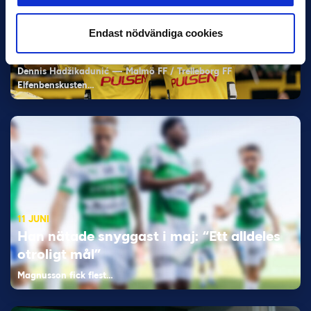
11 JUNI
VM-spelare med förflutet i Allsvenskan
Endast nödvändiga cookies
och Superettan
Bosnien & Hercegovina Armin Gigovic — Helsingborgs IF
Dennis Hadžikadunić — Malmö FF / Trelleborg FF
Elfenbenskusten…
11 JUNI
Han nätade snyggast i maj: “Ett alldeles
otroligt mål”
Magnusson fick flest…