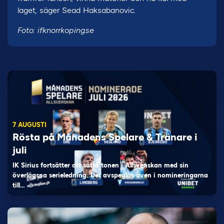
laget, säger Sead Haksabanovic.
Foto: ifknorrkoping.se
7 AUGUSTI
Rösta på Månadens Spelare & Tränare i
juli
IK Sirius fortsätter att sätta tonen i Allsvenskan med sin
överlägsna serieledning. Det avspeglas även i nomineringarna
till…