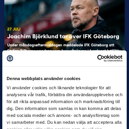
27 JULI
Joachim Björklund tar över IFK Göteborg
Under måndagseftermiddagen meddelade IFK Göteborg att
Stefan Billborns uppdrag som huvudtränare i herrlaget har
avslutats.…
Denna webbplats använder cookies
Vi använder cookies och liknande teknologier för att
analysera vår trafik, förbättra din användarupplevelse och
för att rikta anpassad information och marknadsföring till
dig. Den information som samlas in kan komma att delas
med sociala medier och annons- och analysföretag som
30 JUNI
vi samarbeter med. Du kan nedan välja att acceptera alla
Helstrup ny tränare i Malmö FF