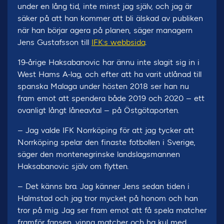
under en lång tid, inte minst jag själv, och jag är
säker på att han kommer att bli älskad av publiken
när han börjar agera på planen, säger managern
Jens Gustafsson till
IFK:s webbsida
.
19-årige Haksabanovic har ännu inte slagit sig in i
West Hams A-lag, och efter att ha varit utlånad till
spanska Malaga under hösten 2018 ser han nu
fram emot att spendera både 2019 och 2020 – ett
ovanligt långt låneavtal – på Östgötaporten.
– Jag valde IFK Norrköping för att jag tycker att
Norrköping spelar den finaste fotbollen i Sverige,
säger den montenegrinske landslagsmannen
Haksabanovic själv om flytten.
– Det känns bra. Jag känner Jens sedan tiden i
Halmstad och jag tror mycket på honom och han
tror på mig. Jag ser fram emot att få spela matcher
framför fansen, vinna matcher och ha kul med