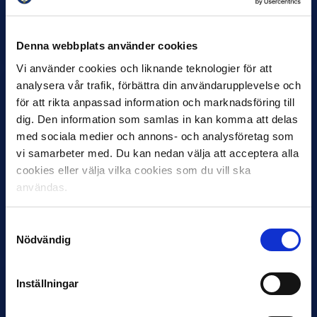
Helstrup ny tränare i Malmö FF
Inleder mot…
Denna webbplats använder cookies
Vi använder cookies och liknande teknologier för att
analysera vår trafik, förbättra din användarupplevelse och
för att rikta anpassad information och marknadsföring till
dig. Den information som samlas in kan komma att delas
med sociala medier och annons- och analysföretag som
vi samarbeter med. Du kan nedan välja att acceptera alla
cookies eller välja vilka cookies som du vill ska
användas.
12 JUNI
Favorit i repris för Sirius i maj
Samtyckesval
Samma vinnare som i…
Nödvändig
Inställningar