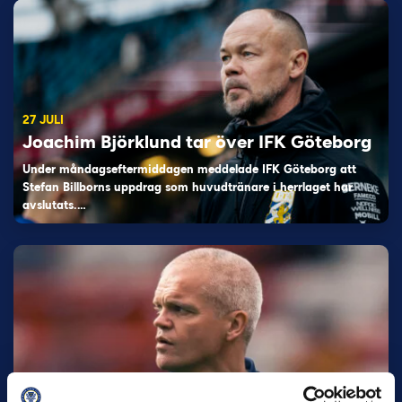
27 JULI
Joachim Björklund tar över IFK Göteborg
Under måndagseftermiddagen meddelade IFK Göteborg att
Stefan Billborns uppdrag som huvudtränare i herrlaget har
avslutats.…
30 JUNI