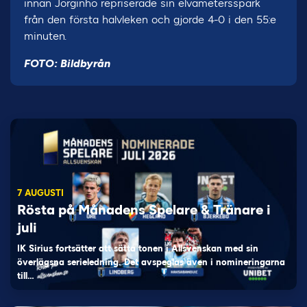
innan Jorginho repriserade sin elvametersspark
från den första halvleken och gjorde 4-0 i den 55:e
minuten.
FOTO: Bildbyrån
7 AUGUSTI
Rösta på Månadens Spelare & Tränare i
juli
IK Sirius fortsätter att sätta tonen i Allsvenskan med sin
överlägsna serieledning. Det avspeglas även i nomineringarna
till…