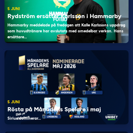
5 JUNI
Rydström ersätter Karlsson i Hammarby
Hammarby meddelade på fredagen att Kalle Karlssons uppdrag
som huvudtränare har avslutats med omedelbar verkan. Hans
ersättare…
5 JUNI
Rösta på Månadens Spelare i maj
Sirius dominerar…