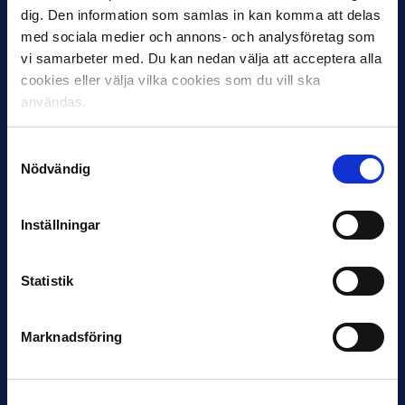
dig. Den information som samlas in kan komma att delas
med sociala medier och annons- och analysföretag som
vi samarbeter med. Du kan nedan välja att acceptera alla
cookies eller välja vilka cookies som du vill ska
användas.
12 JUNI
Favorit i repris för Sirius i maj
Samtyckesval
Nödvändig
Samma vinnare som i…
Inställningar
Statistik
11 JUNI
Marknadsföring
VM-spelare med förflutet i Allsvenskan
och Superettan
Bosnien & Hercegovina Armin Gigovic — Helsingborgs IF