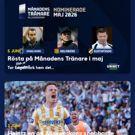
5 JUNI
Rösta på Månadens Tränare i maj
Tar Engelmark hem det…
3 JUNI
Heintz en av Allsvenskans snabbaste