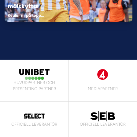
målskyttar
Kvalar in på topp…
HUVUDPARTNER OCH
PRESENTING PARTNER
MEDIAPARTNER
OFFICIELL LEVERANTÖR
OFFICIELL LEVERANTÖR