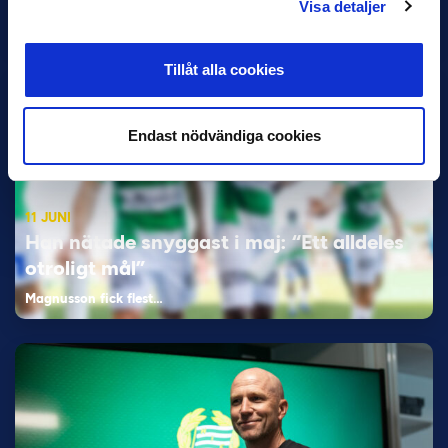
Dennis Hadžikadunić — Malmö FF / Trelleborg FF
Visa detaljer
Elfenbenskusten…
Tillåt alla cookies
Endast nödvändiga cookies
11 JUNI
Han nätade snyggast i maj: “Ett alldeles
otroligt mål”
Magnusson fick flest…