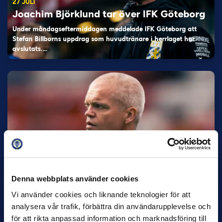
27 JULI
Joachim Björklund tar över IFK Göteborg
Under måndagseftermiddagen meddelade IFK Göteborg att
Stefan Billborns uppdrag som huvudtränare i herrlaget har
avslutats.…
30 JUNI
Helstrup ny tränare i Malmö FF
Denna webbplats använder cookies
Inleder mot…
Vi använder cookies och liknande teknologier för att
analysera vår trafik, förbättra din användarupplevelse och
för att rikta anpassad information och marknadsföring till