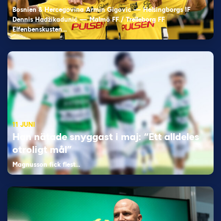
Bosnien & Hercegovina Armin Gigovic — Helsingborgs IF
Dennis Hadžikadunić — Malmö FF / Trelleborg FF
Elfenbenskusten…
11 JUNI
Han nätade snyggast i maj: “Ett alldeles
otroligt mål”
Magnusson fick flest…