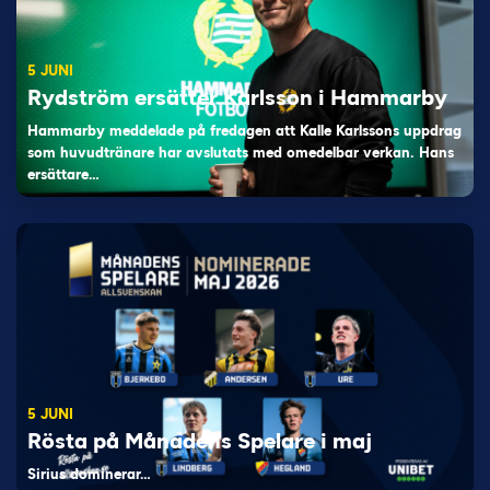
5 JUNI
Rydström ersätter Karlsson i Hammarby
Hammarby meddelade på fredagen att Kalle Karlssons uppdrag
som huvudtränare har avslutats med omedelbar verkan. Hans
ersättare…
5 JUNI
Rösta på Månadens Spelare i maj
Sirius dominerar…