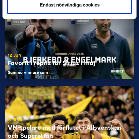
Endast nödvändiga cookies
12 JUNI
Favorit i repris för Sirius i maj
Samma vinnare som i…
11 JUNI
VM-spelare med förflutet i Allsvenskan
och Superettan