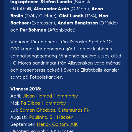
lagkaptener
,
Stefan Lundin
(Svensk
Elitfotboll),
Alexander Axén
(C More),
Anna
Brolin
(TV4 / C More),
Olof Lundh
(TV4),
Noa
Bachner
(Expressen),
Anders Bengtsson
(Offside)
och
Per Bohman
(Aftonbladet).
Vinnaren får en check från Svenska Spel på 10
000 kronor där pengarna går till en av klubbens
samhällsengagemang. Vinnande spelare utses alltid
i C Mores sändningar från Allsvenskan varje månad
och presenteras också i Svensk Elitfotbolls kanaler
samt på Fotbollskanalen.
Vinnare 2018:
April:
Jiloan Hamad, Hammarby
Maj:
Pa Dibba, Hammarby
Juli:
Saman Ghoddos, Östersunds FK
Augusti:
Paulinho, BK Häcken
September:
Henok Goitom, AIK
Oktober: Paulinho, BK Häcken