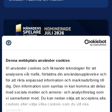
7 AUGUSTI
Rösta på Månadens Spelare & Tränare i
juli
Denna webbplats använder cookies
IK Sirius fortsätter att sätta tonen i Allsvenskan med sin
Vi använder cookies och liknande teknologier för att
överlägsna serieledning. Det avspeglas även i nomineringarna
analysera vår trafik, förbättra din användarupplevelse och
till…
för att rikta anpassad information och marknadsföring till
dig. Den information som samlas in kan komma att delas
med sociala medier och annons- och analysföretag som
vi samarbeter med. Du kan nedan välja att acceptera alla
cookies eller välja vilka cookies som du vill ska
användas.