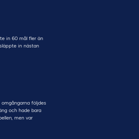
e in 60 mål fler än
släppte in nästan
e omgångarna följdes
oäng och hade bara
bellen, men var