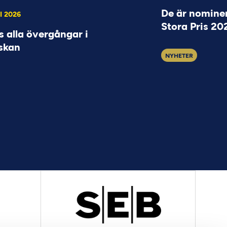
De är nominer
I 2026
Stora Pris 20
s alla övergångar i
skan
NYHETER