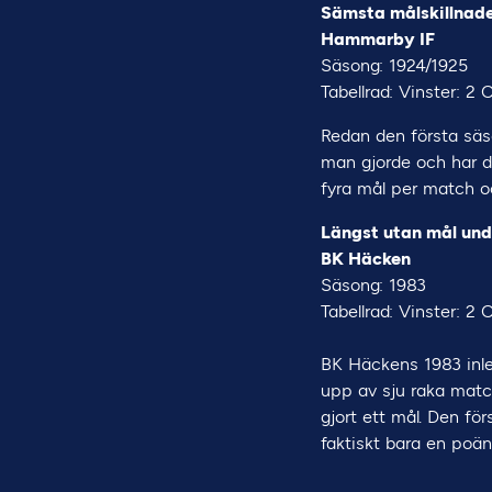
Sämsta målskillnade
Hammarby IF
Säsong: 1924/1925
Tabellrad: Vinster: 2 
Redan den första säs
man gjorde och har d
fyra mål per match oc
Längst utan mål und
BK Häcken
Säsong: 1983
Tabellrad: Vinster: 2 
BK Häckens 1983 inle
upp av sju raka matc
gjort ett mål. Den fö
faktiskt bara en poän