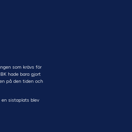
oängen som krävs för
HBK hade bara gjort
ien på den tiden och
 en sistaplats blev