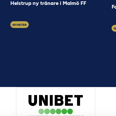
Helstrup ny tränare i Malmö FF
F
NYHETER
N