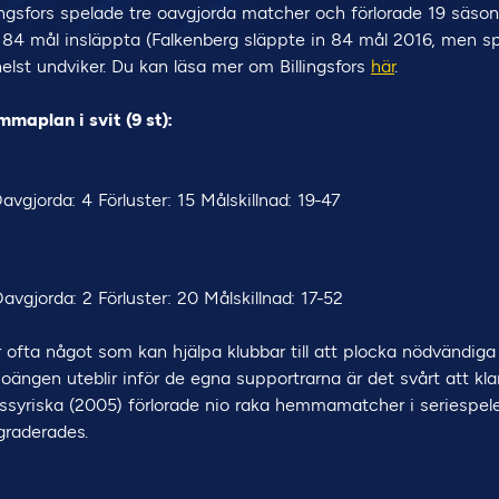
ingsfors spelade tre oavgjorda matcher och förlorade 19 säson
84 mål insläppta (Falkenberg släppte in 84 mål 2016, men s
lst undviker. Du kan läsa mer om Billingsfors
här
.
mmaplan i svit (9 st):
Oavgjorda: 4 Förluster: 15 Målskillnad: 19-47
Oavgjorda: 2 Förluster: 20 Målskillnad: 17-52
ofta något som kan hjälpa klubbar till att plocka nödvändig
poängen uteblir inför de egna supportrarna är det svårt att kla
ssyriska (2005) förlorade nio raka hemmamatcher i seriespele
egraderades.