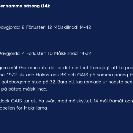
der samma säsong (14):
Oavgjorda: 8 Förluster: 12 Målskillnad: 14-42
Oavgjorda: 4 Förluster: 10 Målskillnad: 14-32
 göra mål. Gör man inte det är det näst intill omöjligt att ta p
serie. 1972 slutade Halmstads BK och GAIS på samma poäng. 
göteborgarna stod på 32. Bara ett lag ramlade ur högsta ser
 på bättre målskillnad.
dock GAIS tur att ha svårt med målskyttet. 14 mål framåt och
abellen för Makrillarna.