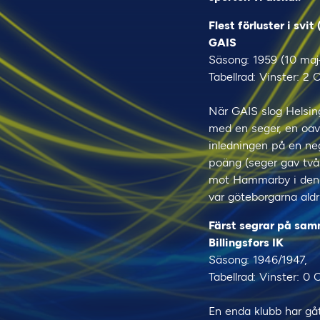
Flest förluster i svit 
GAIS
Säsong: 1959 (10 maj
Tabellrad: Vinster: 2 
När GAIS slog Helsin
med en seger, en oav
inledningen på en neg
poäng (seger gav två 
mot Hammarby i den s
var göteborgarna aldri
Färst segrar på sam
Billingsfors IK
Säsong: 1946/1947,
Tabellrad: Vinster: 0 
En enda klubb har gåt