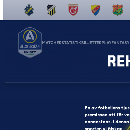
MATCHER
STATISTIK
BILJETTER
PLAY
FANTASY
RE
En av fotbollens tj
premissen att för va
annanstans. I denna a
sporten vi älskar.