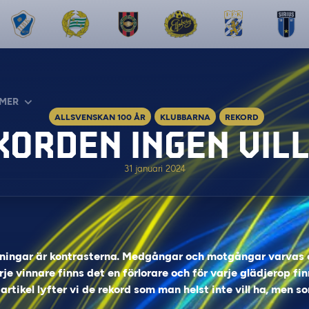
MER
ALLSVENSKAN 100 ÅR
KLUBBARNA
REKORD
KORDEN INGEN VILL
31 januari 2024
usningar är kontrasterna. Medgångar och motgångar varvas o
rje vinnare finns det en förlorare och för varje glädjerop f
rtikel lyfter vi de rekord som man helst inte vill ha, men s