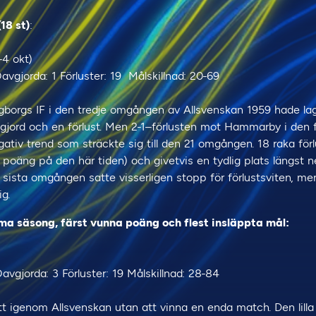
(18 st)
:
-4 okt)
Oavgjorda: 1 Förluster: 19 Målskillnad: 20-69
gborgs IF i den tredje omgången av Allsvenskan 1959 hade lag
gjord och en förlust. Men 2-1–förlusten mot Hammarby i den
ativ trend som sträckte sig till den 21 omgången. 18 raka förl
poäng på den här tiden) och givetvis en tydlig plats längst ne
ista omgången satte visserligen stopp för förlustsviten, men
g.
ma säsong, färst vunna poäng och flest insläppta mål:
Oavgjorda: 3 Förluster: 19 Målskillnad: 28-84
t igenom Allsvenskan utan att vinna en enda match. Den lilla