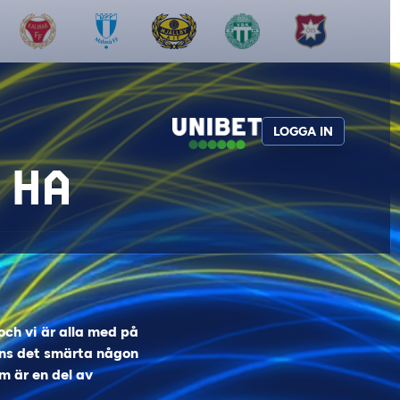
LOGGA IN
 HA
ch vi är alla med på
inns det smärta någon
om är en del av