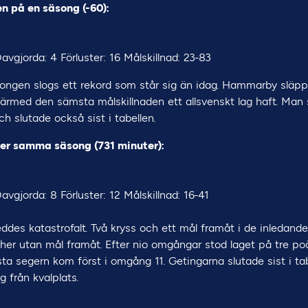
n på en säsong (-60):
Oavgjorda: 4 Förluster: 16 Målskillnad: 23-83
ongen slogs ett rekord som står sig än idag. Hammarby släppt
ärmed den sämsta målskillnaden ett allsvenskt lag haft. Man 
h slutade också sist i tabellen.
er samma säsong (731 minuter):
Oavgjorda: 8 Förluster: 12 Målskillnad: 16-41
ddes katastrofalt. Två kryss och ett mål framåt i de inledand
her utan mål framåt. Efter nio omgångar stod laget på tre p
rsta segern kom först i omgång 11. Getingarna slutade sist i ta
g från kvalplats.