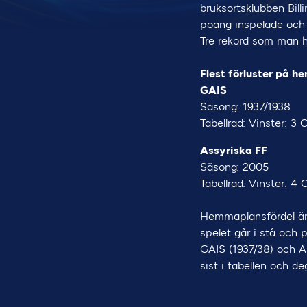
bruksortsklubben Bill
poäng inspelade och 
Tre rekord som man he
Flest förluster på he
GAIS
Säsong: 1937/1938
Tabellrad: Vinster: 3 
Assyriska FF
Säsong: 2005
Tabellrad: Vinster: 4 
Hemmaplansfördel är 
spelet går i stå och 
GAIS (1937/38) och A
sist i tabellen och d