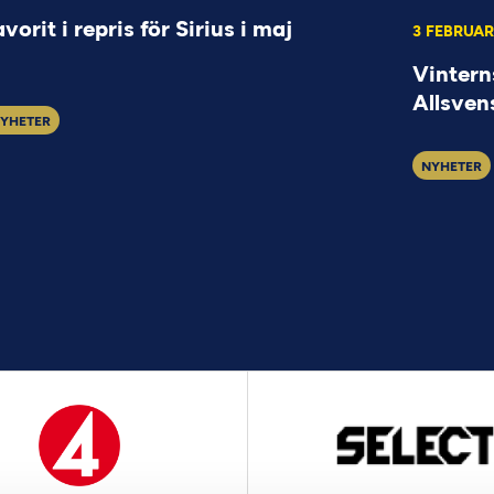
avorit i repris för Sirius i maj
3 FEBRUAR
Vintern
Allsven
YHETER
NYHETER