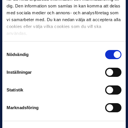
dig. Den information som samlas in kan komma att delas
med sociala medier och annons- och analysföretag som
vi samarbeter med. Du kan nedan välja att acceptera alla
cookies eller välja vilka cookies som du vill ska
användas.
30 JUNI
Samtyckesval
Helstrup ny tränare i Malmö FF
Nödvändig
Inleder mot…
Inställningar
Statistik
Marknadsföring
12 JUNI