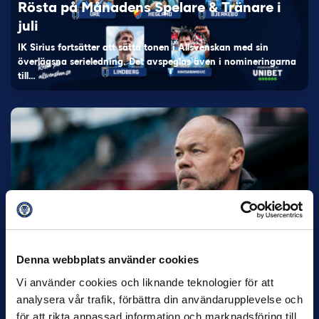
Rösta på Månadens Spelare & Tränare i
juli
IK Sirius fortsätter att sätta tonen i Allsvenskan med sin
överlägsna serieledning. Det avspeglas även i nomineringarna
till…
27 JULI
Joachim Björklund tar över IFK Göteborg
Under måndagseftermiddagen meddelade IFK Göteborg att
Stefan Billborns uppdrag som huvudtränare i herrlaget har
Denna webbplats använder cookies
avslutats.…
Vi använder cookies och liknande teknologier för att
analysera vår trafik, förbättra din användarupplevelse och
för att rikta anpassad information och marknadsföring till