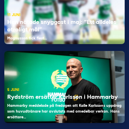
11 JUNI
Han nätade snyggast i maj: “Ett alldeles
otroligt mål”
Magnusson fick flest…
5 JUNI
Rydström ersätter Karlsson i Hammarby
Hammarby meddelade på fredagen att Kalle Karlssons uppdrag
som huvudtränare har avslutats med omedelbar verkan. Hans
ersättare…