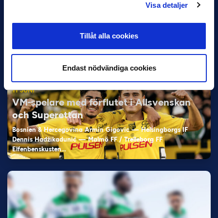
Favorit i repris för Sirius i maj
Visa detaljer
Samma vinnare som i…
Tillåt alla cookies
Endast nödvändiga cookies
11 JUNI
VM-spelare med förflutet i Allsvenskan
och Superettan
Bosnien & Hercegovina Armin Gigovic — Helsingborgs IF
Dennis Hadžikadunić — Malmö FF / Trelleborg FF
Elfenbenskusten…