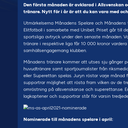
Den första månaden är avklarad i Allsvenskan o
tränare. Nytt för i år är att du kan vara med o
Utmärkelserna Månadens Spelare och Månadens tr
Elitfotboll i samarbete med Unibet. Priset går till
sportsliga avtryck under den senaste månaden. 
tränare i respektive liga får 10 000 kronor vardera
samhällsengagemang klubben.
Månadens tränare kommer att utses sju gånger per s
huvudtränare samt sportjournalister från riksmedi
eller Superettan spelas. Juryn röstar varje månad fr
supportrar möjlighet att rösta fram vilken av de 
omröstning på allsvenskan.se och superettan.se.
lagkaptener och supportrar står för varsin tredjed
Nominerade till månadens spelare i april: