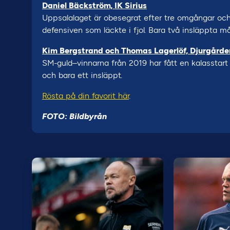
Daniel Bäckström, IK Sirius
Uppsalalaget är obesegrat efter tre omgångar och
defensiven som läckte i fjol. Bara två insläppta må
Kim Bergstrand och Thomas Lagerlöf, Djurgårde
SM-guld–vinnarna från 2019 har fått en kalasstart 
och bara ett insläppt.
Rösta på din favorit här
.
FOTO: Bildbyrån