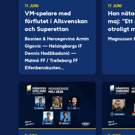
11 JUNI
11 JUNI
VM-spelare med
Han näta
förflutet i Allsvenskan
maj: “Ett 
och Superettan
otroligt 
Bosnien & Hercegovina Armin
Magnusson fi
Gigovic — Helsingborgs IF
Dennis Hadžikadunić —
Malmö FF / Trelleborg FF
Elfenbenskusten…