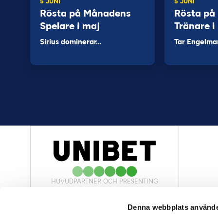
5 JUNI
5 JUNI
Rösta på Månadens
Rösta på
Spelare i maj
Tränare i
Sirius dominerar…
Tar Engelma
HUVUDPARTNER OCH PRESENTING
PARTNER
Denna webbplats använde