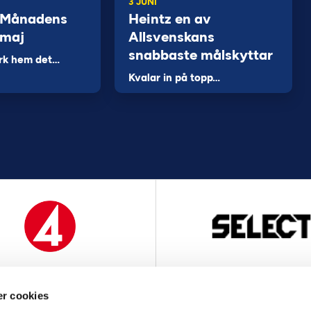
3 JUNI
 Månadens
Heintz en av
 maj
Allsvenskans
snabbaste målskyttar
rk hem det…
Kvalar in på topp…
MEDIAPARTNER
OFFICIELL LEVERANTÖ
r cookies