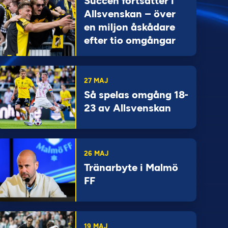
Succén fortsätter i
Allsvenskan – över
en miljon åskådare
efter tio omgångar
27 MAJ
Så spelas omgång 18-
23 av Allsvenskan
26 MAJ
Tränarbyte i Malmö
FF
19 MAJ