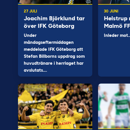
27 JULI
30 JUNI
Joachim Björklund tar
Helstrup 
över IFK Göteborg
Malmö F
Under
Inleder mot
måndagseftermiddagen
meddelade IFK Göteborg att
Stefan Billborns uppdrag som
huvudtränare i herrlaget har
avslutats.…