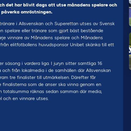
ch det har blivit dags att utse månadens spelare och
ch påverka omröstningen.
änare i Allsvenskan och Superettan utses av Svensk
 den spelare eller tränare som gjort bäst bestående
Varje vinnare av Månadens spelare och Månadens
 från elitfotbollens huvudsponsor Unibet skänka till ett
äsong i vardera liga. I juryn sitter samtliga 16
a och från lokalmedia i de samhällen där Allsvenskan
am tre finalister till utmärkelsen. Därefter får
tre finalisterna som de anser ska vinna genom en
 En totalsumma räknas sedan samman där media,
el och en vinnare utses.