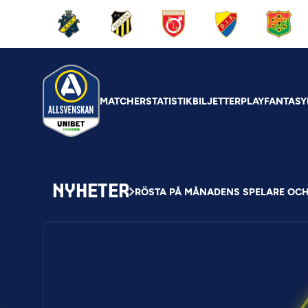
MATCHER
STATISTIK
BILJETTER
PLAY
FANTASY
NYHETER
RÖSTA PÅ MÅNADENS SPELARE OC