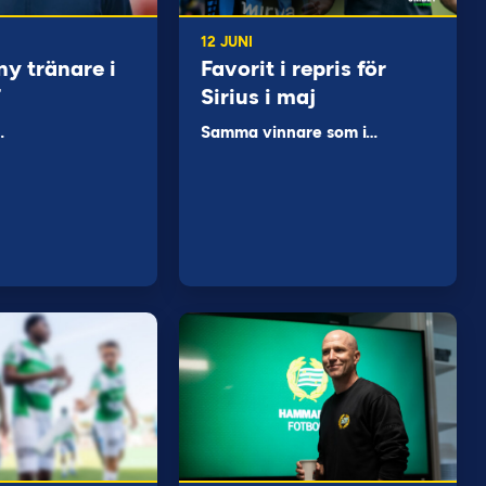
12 JUNI
ny tränare i
Favorit i repris för
F
Sirius i maj
…
Samma vinnare som i…