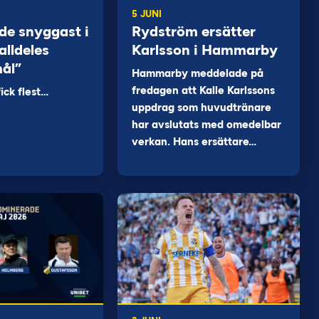
5 JUNI
de snyggast i
Rydström ersätter
alldeles
Karlsson i Hammarby
mål”
Hammarby meddelade på
fredagen att Kalle Karlssons
ck flest…
uppdrag som huvudtränare
har avslutats med omedelbar
verkan. Hans ersättare…