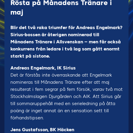
Rösta på Månadens Tränare i
maj
Blir det två raka triumfer för Andreas Engelmark?
Sirius-bossen är återigen nominerad till
Månadens Tränare i Allsvenskan – men får också
konkurrens från ledare i två lag som gått enormt
starkt på sistone.
Andreas Engelmark, IK Sirius
Det är förstås inte överraskande att Engelmark
nomineras till Månadens Tränare efter att maj
resulterat i fem segrar på fem försök, varav två mot
Stockholmslagen Djurgården och AIK. Att Sirius går
till sommaruppehåll med en serieledning på åtta
poäng är inget annat än en sensation sett till
förhandstipsen.
Jens Gustafsson, BK Häcken