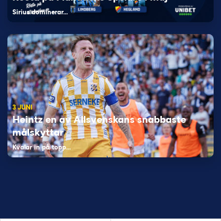
Sirius dominerar…
3 JUNI
Heintz en av Allsvenskans snabbaste
målskyttar
Kvalar in på topp…