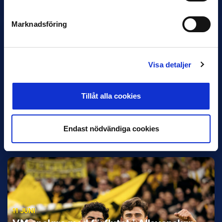
Marknadsföring
Visa detaljer
Tillåt alla cookies
12 JUNI
Favorit i repris för Sirius i maj
Endast nödvändiga cookies
Samma vinnare som i…
11 JUNI