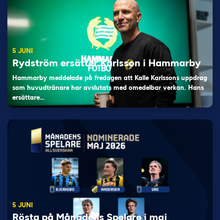
5 JUNI
Rydström ersätter Karlsson i Hammarby
Hammarby meddelade på fredagen att Kalle Karlssons uppdrag
som huvudtränare har avslutats med omedelbar verkan. Hans
ersättare…
5 JUNI
Rösta på Månadens Spelare i maj