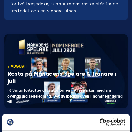
för två tredjedelar, supportrarnas röster står för en
tredjedel, och en vinnare utses.
7 AUGUSTI
Rösta på Månadens Spelare & Tränare i
juli
IK Sirius fortsätter att sätta tonen i Allsvenskan med sin
överlägsna serieledning. Det avspeglas även i nomineringarna
till…