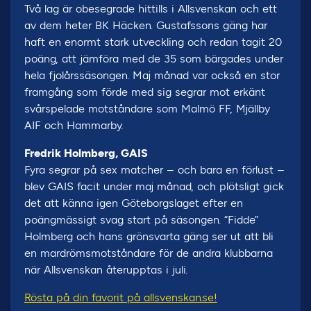
Två lag är obesegrade hittills i Allsvenskan och ett
av dem heter BK Häcken. Gustafssons gäng har
haft en enormt stark utveckling och redan tagit 20
poäng, att jämföra med de 35 som bärgades under
hela fjolårssäsongen. Maj månad var också en stor
framgång som förde med sig segrar mot erkänt
svårspelade motståndare som Malmö FF, Mjällby
AIF och Hammarby.
Fredrik Holmberg, GAIS
Fyra segrar på sex matcher – och bara en förlust –
blev GAIS facit under maj månad, och plötsligt gick
det att känna igen Göteborgslaget efter en
poängmässigt svag start på säsongen. “Fidde”
Holmberg och hans grönsvarta gäng ser ut att bli
en mardrömsmotståndare för de andra klubbarna
när Allsvenskan återupptas i juli.
Rösta på din favorit på allsvenskan.se!