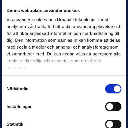
Denna webbplats använder cookies
Vi använder cookies och liknande teknologier för att
27 JULI
analysera vår trafik, förbättra din användarupplevelse och
Joachim Björklund tar över IFK Göteborg
för att rikta anpassad information och marknadsföring till
Under måndagseftermiddagen meddelade IFK Göteborg att
dig. Den information som samlas in kan komma att delas
Stefan Billborns uppdrag som huvudtränare i herrlaget har
med sociala medier och annons- och analysföretag som
avslutats.…
vi samarbeter med. Du kan nedan välja att acceptera alla
cookies eller välja vilka cookies som du vill ska
användas.
Samtyckesval
Nödvändig
Inställningar
30 JUNI
Helstrup ny tränare i Malmö FF
Statistik
Inleder mot…