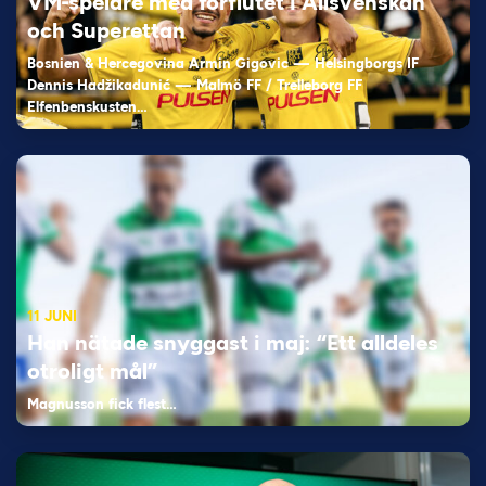
VM-spelare med förflutet i Allsvenskan
och Superettan
Bosnien & Hercegovina Armin Gigovic — Helsingborgs IF
Dennis Hadžikadunić — Malmö FF / Trelleborg FF
Elfenbenskusten…
11 JUNI
Han nätade snyggast i maj: “Ett alldeles
otroligt mål”
Magnusson fick flest…