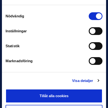
Samtyckesval
Nödvändig
Inställningar
12 JUNI
Statistik
Favorit i repris för Sirius i maj
Samma vinnare som i…
Marknadsföring
Visa detaljer
11 JUNI
Tillåt alla cookies
VM-spelare med förflutet i Allsvenskan
och Superettan