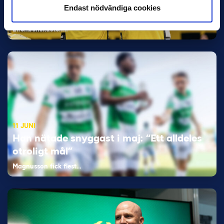
Endast nödvändiga cookies
Bosnien & Hercegovina Armin Gigovic — Helsingborgs IF
Dennis Hadžikadunić — Malmö FF / Trelleborg FF
Elfenbenskusten…
11 JUNI
Han nätade snyggast i maj: “Ett alldeles
otroligt mål”
Magnusson fick flest…