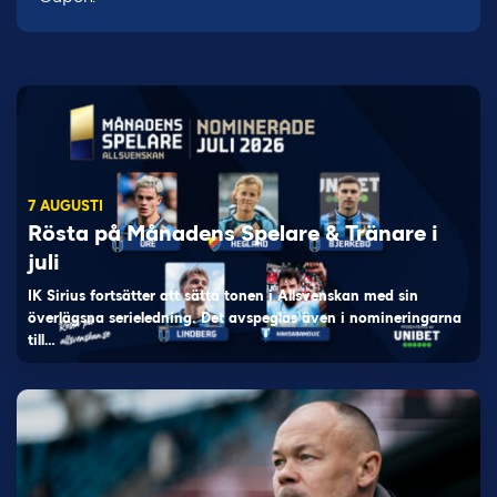
7 AUGUSTI
Rösta på Månadens Spelare & Tränare i
juli
IK Sirius fortsätter att sätta tonen i Allsvenskan med sin
överlägsna serieledning. Det avspeglas även i nomineringarna
till…