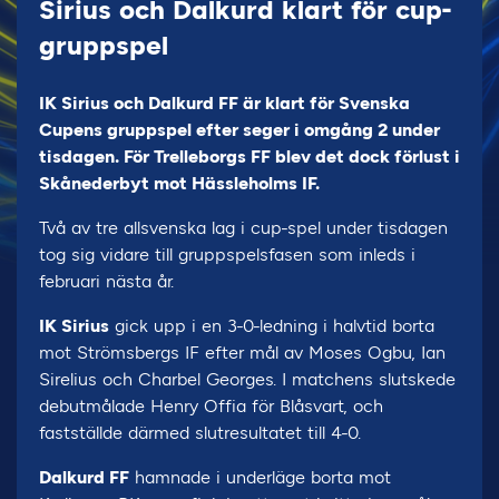
Sirius och Dalkurd klart för cup-
gruppspel
IK Sirius och Dalkurd FF är klart för Svenska
Cupens gruppspel efter seger i omgång 2 under
tisdagen. För Trelleborgs FF blev det dock förlust i
Skånederbyt mot Hässleholms IF.
Två av tre allsvenska lag i cup-spel under tisdagen
tog sig vidare till gruppspelsfasen som inleds i
februari nästa år.
IK Sirius
gick upp i en 3-0-ledning i halvtid borta
mot Strömsbergs IF efter mål av Moses Ogbu, Ian
Sirelius och Charbel Georges. I matchens slutskede
debutmålade Henry Offia för Blåsvart, och
fastställde därmed slutresultatet till 4-0.
Dalkurd FF
hamnade i underläge borta mot