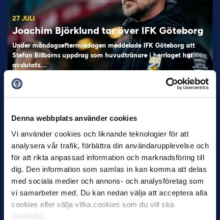
27 JULI
Joachim Björklund tar över IFK Göteborg
Under måndagseftermiddagen meddelade IFK Göteborg att
Stefan Billborns uppdrag som huvudtränare i herrlaget har
avslutats.…
Denna webbplats använder cookies
Vi använder cookies och liknande teknologier för att
analysera vår trafik, förbättra din användarupplevelse och
för att rikta anpassad information och marknadsföring till
dig. Den information som samlas in kan komma att delas
30 JUNI
med sociala medier och annons- och analysföretag som
Helstrup ny tränare i Malmö FF
vi samarbeter med. Du kan nedan välja att acceptera alla
Inleder mot…
cookies eller välja vilka cookies som du vill ska
användas.