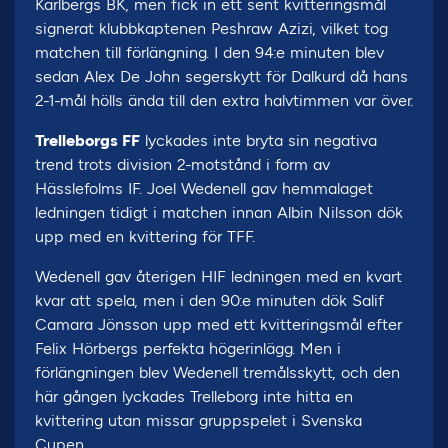
Karlbergs BK, men fick in ett sent kvitteringsmål
signerat klubbkaptenen Peshraw Azizi, vilket tog
matchen till förlängning. I den 94:e minuten blev
sedan Alex De John segerskytt för Dalkurd då hans
2-1-mål hölls ända till den extra halvtimmen var över.
Trelleborgs FF
lyckades inte bryta sin negativa
trend trots division 2-motstånd i form av
Hässlefolms IF. Joel Wedenell gav hemmalaget
ledningen tidigt i matchen innan Albin Nilsson dök
upp med en kvittering för TFF.
Wedenell gav återigen HIF ledningen med en kvart
kvar att spela, men i den 90:e minuten dök Salif
Camara Jönsson upp med ett kvitteringsmål efter
Felix Hörbergs perfekta högerinlägg. Men i
förlängningen blev Wedenell tremålsskytt, och den
här gången lyckades Trelleborg inte hitta en
kvittering utan missar gruppspelet i Svenska
Cupen.