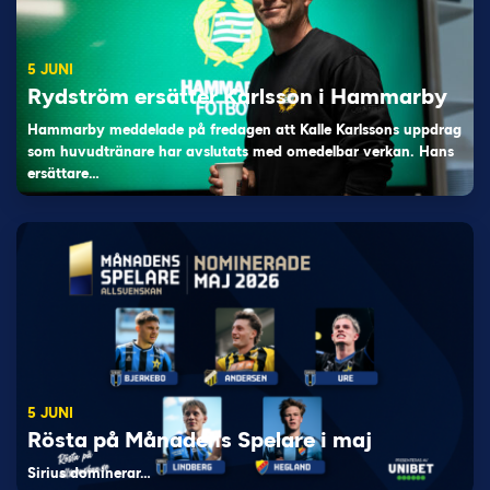
5 JUNI
Rydström ersätter Karlsson i Hammarby
Hammarby meddelade på fredagen att Kalle Karlssons uppdrag
som huvudtränare har avslutats med omedelbar verkan. Hans
ersättare…
5 JUNI
Rösta på Månadens Spelare i maj
Sirius dominerar…