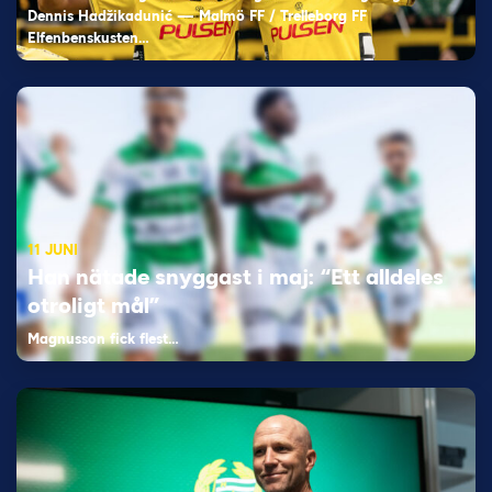
Dennis Hadžikadunić — Malmö FF / Trelleborg FF
Elfenbenskusten…
11 JUNI
Han nätade snyggast i maj: “Ett alldeles
otroligt mål”
Magnusson fick flest…