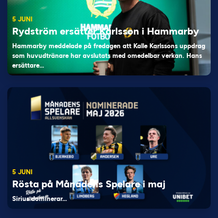
5 JUNI
Rydström ersätter Karlsson i Hammarby
Hammarby meddelade på fredagen att Kalle Karlssons uppdrag
som huvudtränare har avslutats med omedelbar verkan. Hans
ersättare…
5 JUNI
Rösta på Månadens Spelare i maj
Sirius dominerar…