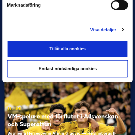
Marknadsföring
Visa detaljer
12 JUNI
Tillåt alla cookies
Favorit i repris för Sirius i maj
Samma vinnare som i…
Endast nödvändiga cookies
11 JUNI
VM-spelare med förflutet i Allsvenskan
och Superettan
Bosnien & Hercegovina Armin Gigovic — Helsingborgs IF