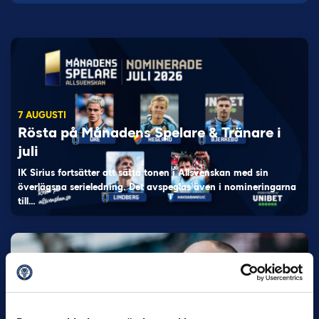
7 AUGUSTI
Rösta på Månadens Spelare & Tränare i
juli
IK Sirius fortsätter att sätta tonen i Allsvenskan med sin
överlägsna serieledning. Det avspeglas även i nomineringarna
till…