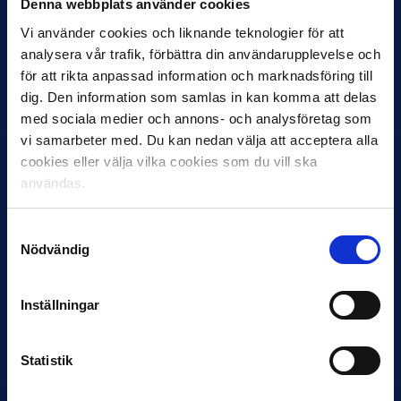
Denna webbplats använder cookies
27 JULI
Joachim Björklund tar över IFK Göteborg
Vi använder cookies och liknande teknologier för att
analysera vår trafik, förbättra din användarupplevelse och
Under måndagseftermiddagen meddelade IFK Göteborg att
för att rikta anpassad information och marknadsföring till
Stefan Billborns uppdrag som huvudtränare i herrlaget har
dig. Den information som samlas in kan komma att delas
avslutats.…
med sociala medier och annons- och analysföretag som
vi samarbeter med. Du kan nedan välja att acceptera alla
cookies eller välja vilka cookies som du vill ska
användas.
Samtyckesval
Nödvändig
30 JUNI
Inställningar
Helstrup ny tränare i Malmö FF
Inleder mot…
Statistik