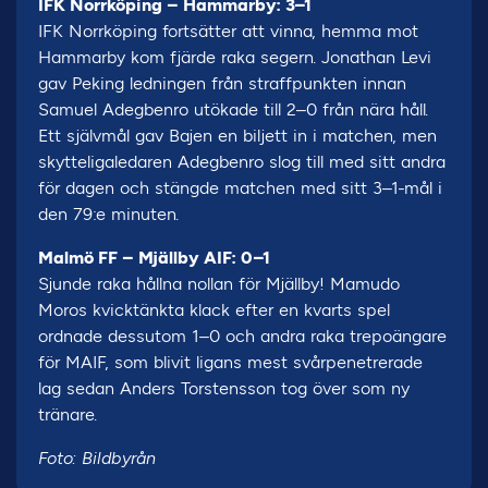
IFK Norrköping – Hammarby: 3–1
IFK Norrköping fortsätter att vinna, hemma mot
Hammarby kom fjärde raka segern. Jonathan Levi
gav Peking ledningen från straffpunkten innan
Samuel Adegbenro utökade till 2–0 från nära håll.
Ett självmål gav Bajen en biljett in i matchen, men
skytteligaledaren Adegbenro slog till med sitt andra
för dagen och stängde matchen med sitt 3–1-mål i
den 79:e minuten.
Malmö FF – Mjällby AIF: 0–1
Sjunde raka hållna nollan för Mjällby! Mamudo
Moros kvicktänkta klack efter en kvarts spel
ordnade dessutom 1–0 och andra raka trepoängare
för MAIF, som blivit ligans mest svårpenetrerade
lag sedan Anders Torstensson tog över som ny
tränare.
Foto: Bildbyrån