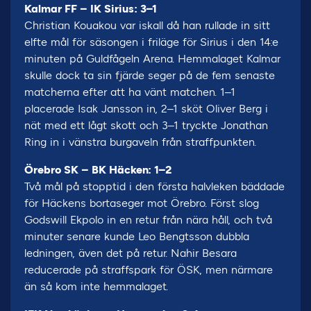
Kalmar FF – IK Sirius: 3–1
Christian Kouakou var iskall då han rullade in sitt
elfte mål för säsongen i friläge för Sirius i den 14:e
minuten på Guldfågeln Arena. Hemmalaget Kalmar
skulle dock ta sin fjärde seger på de fem senaste
matcherna efter att ha vänt matchen. 1–1
placerade Isak Jansson in, 2–1 sköt Oliver Berg i
nät med ett lågt skott och 3–1 tryckte Jonathan
Ring in i vänstra burgaveln från straffpunkten.
Örebro SK – BK Häcken: 1–2
Två mål på stopptid i den första halvleken bäddade
för Häckens bortaseger mot Örebro. Först slog
Godswill Ekpolo in en retur från nära håll, och två
minuter senare kunde Leo Bengtsson dubbla
ledningen, även det på retur. Nahir Besara
reducerade på straffspark för ÖSK, men närmare
än så kom inte hemmalaget.