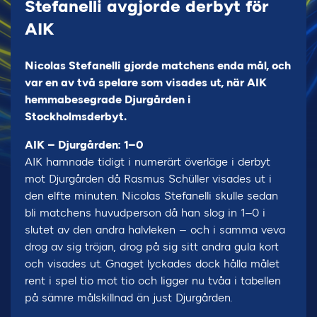
Stefanelli avgjorde derbyt för
AIK
Nicolas Stefanelli gjorde matchens enda mål, och
var en av två spelare som visades ut, när AIK
hemmabesegrade Djurgården i
Stockholmsderbyt.
AIK – Djurgården: 1–0
AIK hamnade tidigt i numerärt överläge i derbyt
mot Djurgården då Rasmus Schüller visades ut i
den elfte minuten. Nicolas Stefanelli skulle sedan
bli matchens huvudperson då han slog in 1–0 i
slutet av den andra halvleken – och i samma veva
drog av sig tröjan, drog på sig sitt andra gula kort
och visades ut. Gnaget lyckades dock hålla målet
rent i spel tio mot tio och ligger nu tvåa i tabellen
på sämre målskillnad än just Djurgården.