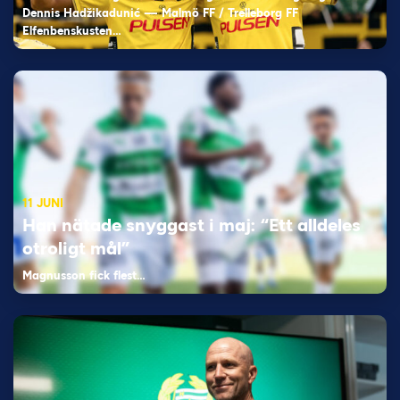
Dennis Hadžikadunić — Malmö FF / Trelleborg FF
Elfenbenskusten…
11 JUNI
Han nätade snyggast i maj: “Ett alldeles
otroligt mål”
Magnusson fick flest…