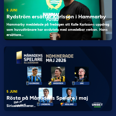
5 JUNI
Rydström ersätter Karlsson i Hammarby
Hammarby meddelade på fredagen att Kalle Karlssons uppdrag
som huvudtränare har avslutats med omedelbar verkan. Hans
ersättare…
5 JUNI
Rösta på Månadens Spelare i maj
Sirius dominerar…