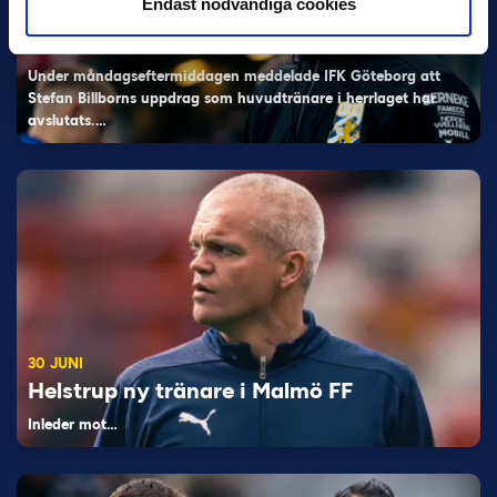
Endast nödvändiga cookies
27 JULI
Joachim Björklund tar över IFK Göteborg
Under måndagseftermiddagen meddelade IFK Göteborg att
Stefan Billborns uppdrag som huvudtränare i herrlaget har
avslutats.…
30 JUNI
Helstrup ny tränare i Malmö FF
Inleder mot…