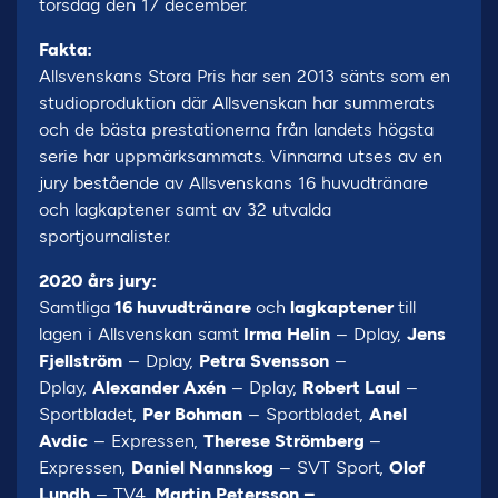
torsdag den 17 december.
Fakta:
Allsvenskans Stora Pris har sen 2013 sänts som en
studioproduktion där Allsvenskan har summerats
och de bästa prestationerna från landets högsta
serie har uppmärksammats. Vinnarna utses av en
jury bestående av Allsvenskans 16 huvudtränare
och lagkaptener samt av 32 utvalda
sportjournalister.
2020 års jury:
Samtliga
16 huvudtränare
och
lagkaptener
till
lagen i Allsvenskan samt
Irma Helin
– Dplay,
Jens
Fjellström
– Dplay,
Petra Svensson
–
Dplay,
Alexander Axén
– Dplay,
Robert Laul
–
Sportbladet,
Per Bohman
– Sportbladet,
Anel
Avdic
– Expressen,
Therese Strömberg
–
Expressen,
Daniel Nannskog
– SVT Sport,
Olof
Lundh
– TV4,
Martin Petersson –