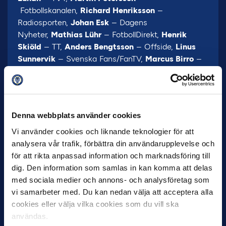
Fotbollskanalen,
Richard Henriksson
–
Radiosporten,
Johan Esk
– Dagens
Nyheter,
Mathias Lühr
– FotbollDirekt,
Henrik
Skiöld
– TT,
Anders Bengtsson
– Offside,
Linus
Sunnervik
– Svenska Fans/FanTV,
Marcus Birro
–
Studio Allsvenskan,
Oskar Månsson
– Fotboll
Sthlm,
Max Wiman
– Sydsvenskan,
Mattias
Balkander
– Göteborgs-Posten,
Marcus Wulcan
–
GT,
Eric Persson
– Helsingborgs Dagblad,
Oskar
Denna webbplats använder cookies
Pålsson
– Borås Tidning,
Lasse Hansson
–
Barometern,
Christer Gustafson
– Norrköpings
Vi använder cookies och liknande teknologier för att
Tidningar,
Fredrik Carlsson
– Nerikes
analysera vår trafik, förbättra din användarupplevelse och
Allehanda,
Daniel Meisels
– UNT,
Simon
för att rikta anpassad information och marknadsföring till
Carlsson
– Hallands Nyheter,
Mattias Larsson
–
dig. Den information som samlas in kan komma att delas
Kvällsposten,
Jerry Nilsson
– Blekinge Läns
med sociala medier och annons- och analysföretag som
Tidning,
Niclas Åkerström
– Östersunds-Posten.
vi samarbeter med. Du kan nedan välja att acceptera alla
cookies eller välja vilka cookies som du vill ska
Foto: bildbyrån
användas.