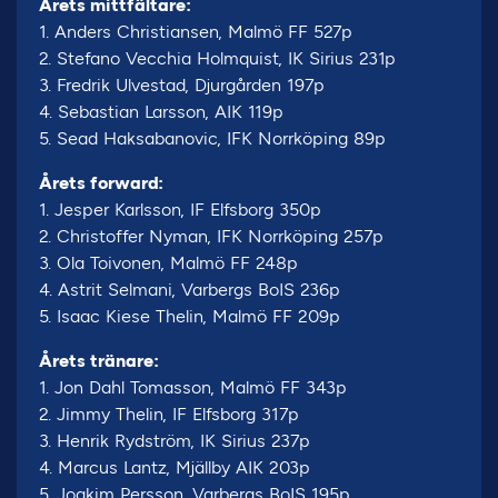
Årets mittfältare:
1. Anders Christiansen, Malmö FF 527p
2. Stefano Vecchia Holmquist, IK Sirius 231p
3. Fredrik Ulvestad, Djurgården 197p
4. Sebastian Larsson, AIK 119p
5. Sead Haksabanovic, IFK Norrköping 89p
Årets forward:
1. Jesper Karlsson, IF Elfsborg 350p
2. Christoffer Nyman, IFK Norrköping 257p
3. Ola Toivonen, Malmö FF 248p
4. Astrit Selmani, Varbergs BoIS 236p
5. Isaac Kiese Thelin, Malmö FF 209p
Årets tränare:
1. Jon Dahl Tomasson, Malmö FF 343p
2. Jimmy Thelin, IF Elfsborg 317p
3. Henrik Rydström, IK Sirius 237p
4. Marcus Lantz, Mjällby AIK 203p
5. Joakim Persson, Varbergs BoIS 195p