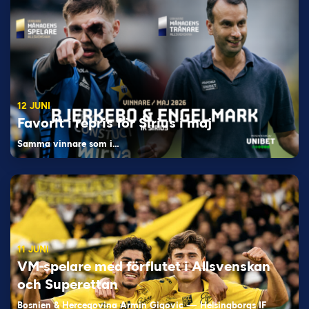
12 JUNI
Favorit i repris för Sirius i maj
Samma vinnare som i…
11 JUNI
VM-spelare med förflutet i Allsvenskan
och Superettan
Bosnien & Hercegovina Armin Gigovic — Helsingborgs IF