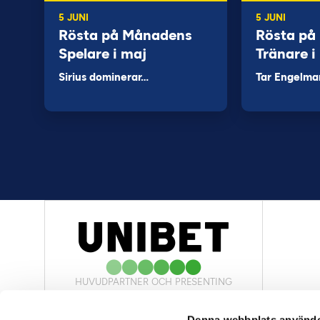
5 JUNI
5 JUNI
Rösta på Månadens
Rösta på
Spelare i maj
Tränare i
Sirius dominerar…
Tar Engelma
HUVUDPARTNER OCH PRESENTING
PARTNER
Denna webbplats använde