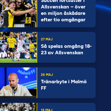
Succén fortsätter i
Allsvenskan – över
en miljon åskådare
efter tio omgångar
27 MAJ
Så spelas omgång 18-
23 av Allsvenskan
26 MAJ
Tränarbyte i Malmö
FF
19 MAJ