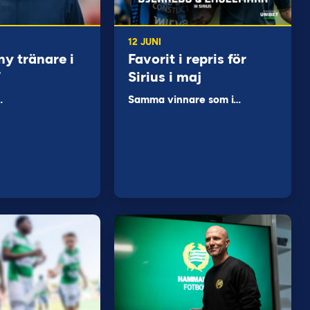
12 JUNI
ny tränare i
Favorit i repris för
F
Sirius i maj
…
Samma vinnare som i…