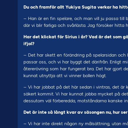
Du och framför allt Yukiya Sugita verkar ha hit
– Han är en fin spelare, och man vill ju passa till br
där vi blir farliga och svårlästa. Jag försöker hitt
Har det klickat för Sirius i år? Vad är det som 
ifjol?
– Det har skett en förändring på spelarsidan och li
passar oss, och vi har byggt det därifrån. Enligt 
återerövring som har fungerat bra. Det har gjort d
kunnat utnyttja att vi vinner bollen högt.
– Vi har jobbat på det här sedan i vintras, det är 
säkert kommit. Vi har kunnat jobba mycket på det
dessutom väl förberedda, motståndarna kanske in
Det är inte så långt kvar av säsongen nu, hur se
– Vi har inte direkt någon ny målsättning, utan mål