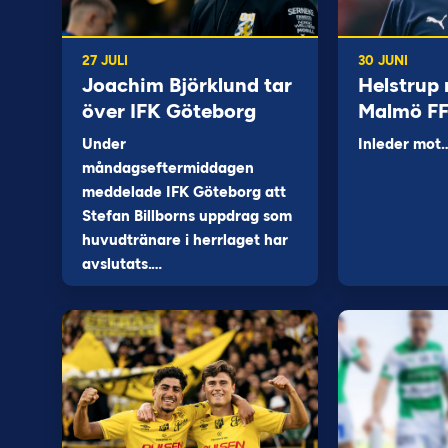
27 JULI
30 JUNI
Joachim Björklund tar
Helstrup 
över IFK Göteborg
Malmö F
Under
Inleder mot
måndagseftermiddagen
meddelade IFK Göteborg att
Stefan Billborns uppdrag som
huvudtränare i herrlaget har
avslutats.…