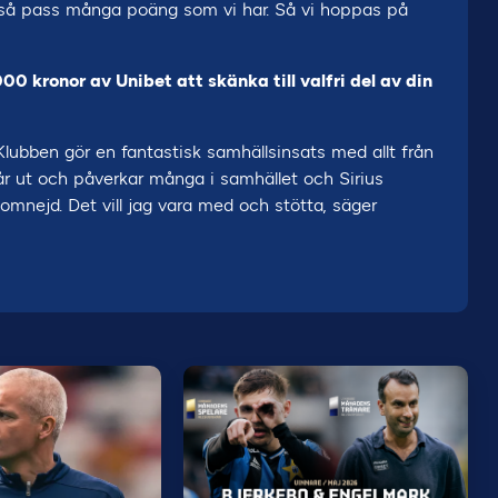
it så pass många poäng som vi har. Så vi hoppas på
0 kronor av Unibet att skänka till valfri del av din
. Klubben gör en fantastisk samhällsinsats med allt från
n når ut och påverkar många i samhället och Sirius
mnejd. Det vill jag vara med och stötta, säger