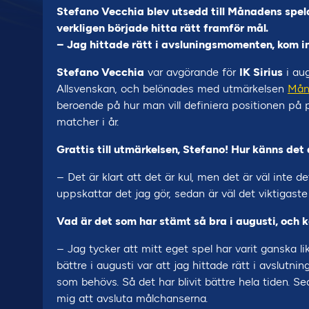
Stefano Vecchia blev utsedd till Månadens spela
verkligen började hitta rätt framför mål.
– Jag hittade rätt i avsluningsmomenten, kom i
Stefano Vecchia
var avgörande för
IK Sirius
i aug
Allsvenskan, och belönades med utmärkelsen
Mån
beroende på hur man vill definiera positionen på pl
matcher i år.
Grattis till utmärkelsen, Stefano! Hur känns det
– Det är klart att det är kul, men det är väl inte de
uppskattar det jag gör, sedan är väl det viktigaste 
Vad är det som har stämt så bra i augusti, och k
– Jag tycker att mitt eget spel har varit ganska 
bättre i augusti var att jag hittade rätt i avslut
som behövs. Så det har blivit bättre hela tiden. Se
mig att avsluta målchanserna.