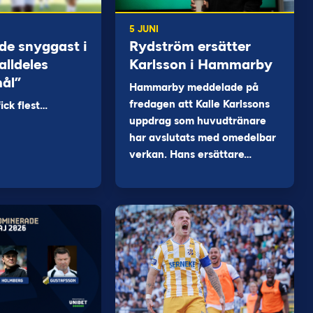
5 JUNI
de snyggast i
Rydström ersätter
alldeles
Karlsson i Hammarby
mål”
Hammarby meddelade på
fredagen att Kalle Karlssons
ck flest…
uppdrag som huvudtränare
har avslutats med omedelbar
verkan. Hans ersättare…