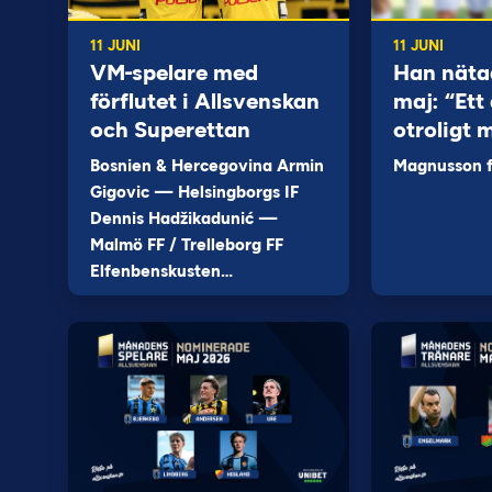
11 JUNI
11 JUNI
VM-spelare med
Han näta
förflutet i Allsvenskan
maj: “Ett 
och Superettan
otroligt 
Bosnien & Hercegovina Armin
Magnusson fi
Gigovic — Helsingborgs IF
Dennis Hadžikadunić —
Malmö FF / Trelleborg FF
Elfenbenskusten…