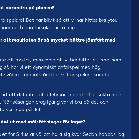
tat varandra på planen?
a spelare! Det har blivit så att vi har hittat bra ytor,
a honom och han försöker hitta mig.
gör att resultaten är så mycket bättre jämfört med
te allt möjligt, men även att vi har hittat ett spel som
mig så har vi ett dynamiskt anfallspel med hög
et svårare för motståndare. Vi har spelare som har
klart att det inte satt i februari men det har sakta men
. När säsongen drog igång var vi bra på det och
te var med på det.
r det ut med målsättningar för laget?
et för Sirius är väl att hålla sig kvar. Sedan hoppas jag