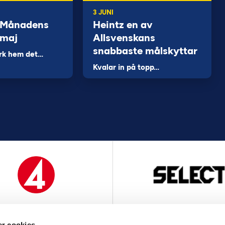
3 JUNI
 Månadens
Heintz en av
 maj
Allsvenskans
snabbaste målskyttar
rk hem det…
Kvalar in på topp…
MEDIAPARTNER
OFFICIELL LEVERANTÖ
r cookies