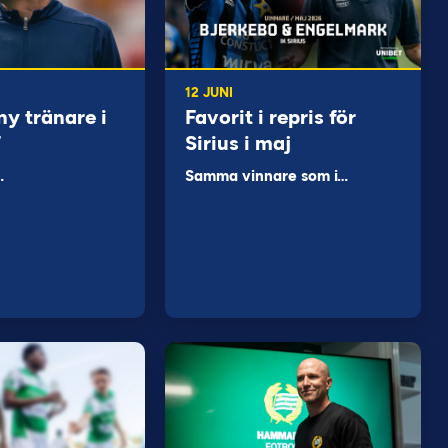
12 JUNI
ny tränare i
Favorit i repris för
F
Sirius i maj
…
Samma vinnare som i…