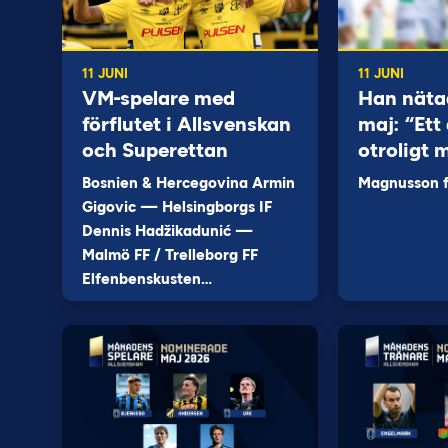
11 JUNI
11 JUNI
VM-spelare med
Han näta
förflutet i Allsvenskan
maj: “Ett 
och Superettan
otroligt 
Bosnien & Hercegovina Armin
Magnusson fi
Gigovic — Helsingborgs IF
Dennis Hadžikadunić —
Malmö FF / Trelleborg FF
Elfenbenskusten…