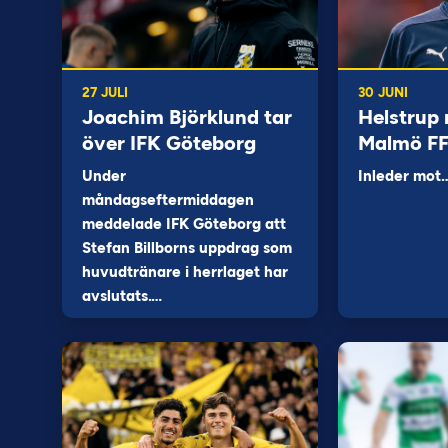
27 JULI
30 JUNI
Joachim Björklund tar
Helstrup 
över IFK Göteborg
Malmö F
Under
Inleder mot
måndagseftermiddagen
meddelade IFK Göteborg att
Stefan Billborns uppdrag som
huvudtränare i herrlaget har
avslutats.…