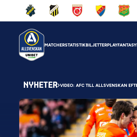
MATCHER
STATISTIK
BILJETTER
PLAY
FANTASY
NYHETER
VIDEO: AFC TILL ALLSVENSKAN EF