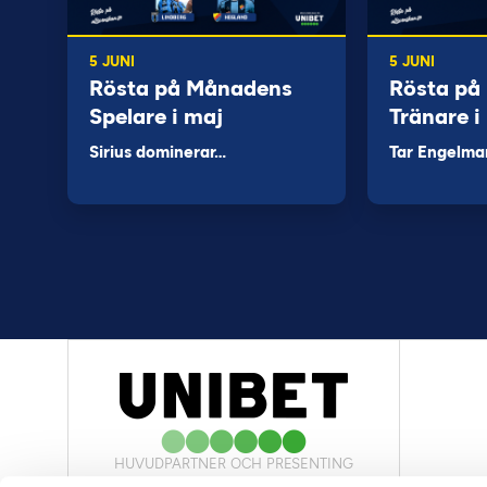
5 JUNI
5 JUNI
Rösta på Månadens
Rösta på
Spelare i maj
Tränare i
Sirius dominerar…
Tar Engelma
HUVUDPARTNER OCH PRESENTING
PARTNER