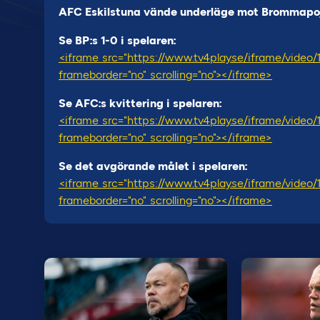
AFC Eskilstuna vände underläge mot Brommapojk
Se BP:s 1-0 i spelaren:
<iframe src="https://www.tv4play.se/iframe/video
frameborder="no" scrolling="no"></iframe>
Se AFC:s kvittering i spelaren:
<iframe src="https://www.tv4play.se/iframe/video
frameborder="no" scrolling="no"></iframe>
Se det avgörande målet i spelaren:
<iframe src="https://www.tv4play.se/iframe/video
frameborder="no" scrolling="no"></iframe>