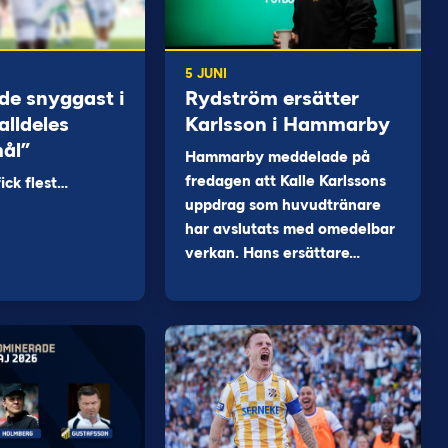
5 JUNI
de snyggast i
Rydström ersätter
alldeles
Karlsson i Hammarby
mål”
Hammarby meddelade på
fredagen att Kalle Karlssons
ck flest…
uppdrag som huvudtränare
har avslutats med omedelbar
verkan. Hans ersättare…