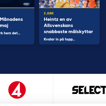
3 JUNI
 Månadens
Heintz en av
 maj
Allsvenskans
snabbaste målskyttar
rk hem det…
Kvalar in på topp…
MEDIAPARTNER
OFFICIELL LEVERANTÖ