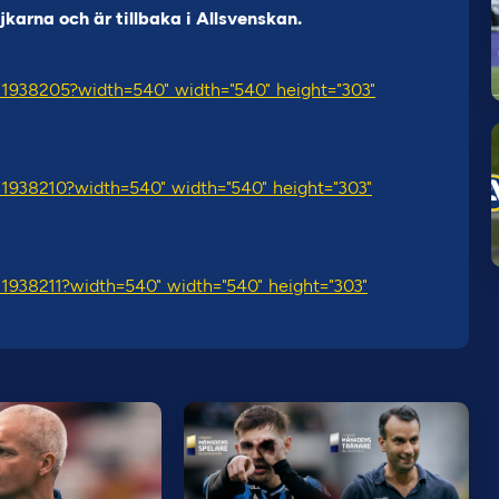
arna och är tillbaka i Allsvenskan.
/11938205?width=540" width="540" height="303"
/11938210?width=540" width="540" height="303"
/11938211?width=540" width="540" height="303"