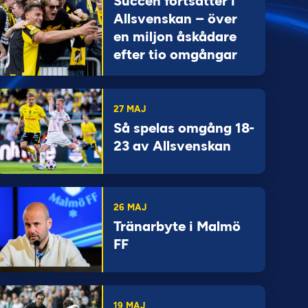
Succén fortsätter i
Allsvenskan – över
en miljon åskådare
efter tio omgångar
27 MAJ
Så spelas omgång 18-
23 av Allsvenskan
26 MAJ
Tränarbyte i Malmö
FF
19 MAJ