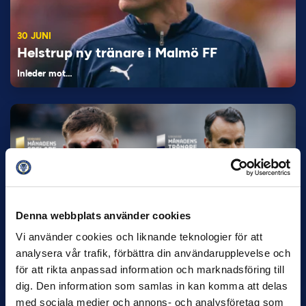
30 JUNI
Helstrup ny tränare i Malmö FF
Inleder mot…
Denna webbplats använder cookies
12 JUNI
Vi använder cookies och liknande teknologier för att
Favorit i repris för Sirius i maj
analysera vår trafik, förbättra din användarupplevelse och
Samma vinnare som i…
för att rikta anpassad information och marknadsföring till
dig. Den information som samlas in kan komma att delas
med sociala medier och annons- och analysföretag som