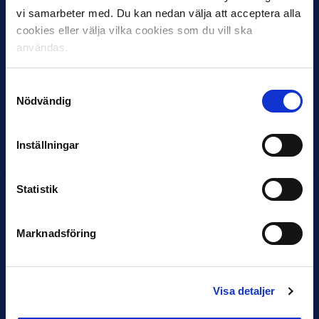
vi samarbeter med. Du kan nedan välja att acceptera alla
cookies eller välja vilka cookies som du vill ska
användas.
11 JUNI
VM-spelare med förflutet i Allsvenskan
Samtyckesval
och Superettan
Nödvändig
Bosnien & Hercegovina Armin Gigovic — Helsingborgs IF
Dennis Hadžikadunić — Malmö FF / Trelleborg FF
Inställningar
Elfenbenskusten…
Statistik
Marknadsföring
11 JUNI
Visa detaljer
Han nätade snyggast i maj: “Ett alldeles