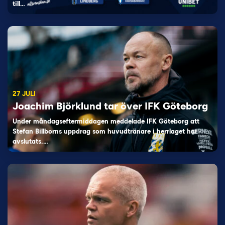
till…
27 JULI
Joachim Björklund tar över IFK Göteborg
Under måndagseftermiddagen meddelade IFK Göteborg att
Stefan Billborns uppdrag som huvudtränare i herrlaget har
avslutats.…