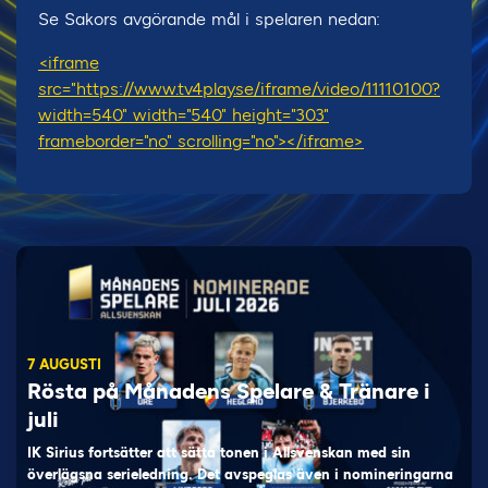
Se Sakors avgörande mål i spelaren nedan:
<iframe
src="https://www.tv4play.se/iframe/video/11110100?
width=540" width="540" height="303"
frameborder="no" scrolling="no"></iframe>
7 AUGUSTI
Rösta på Månadens Spelare & Tränare i
juli
IK Sirius fortsätter att sätta tonen i Allsvenskan med sin
överlägsna serieledning. Det avspeglas även i nomineringarna