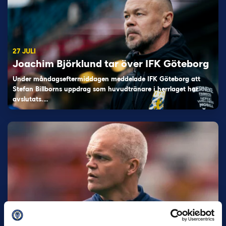
27 JULI
Joachim Björklund tar över IFK Göteborg
Under måndagseftermiddagen meddelade IFK Göteborg att
Stefan Billborns uppdrag som huvudtränare i herrlaget har
avslutats.…
30 JUNI
Helstrup ny tränare i Malmö FF