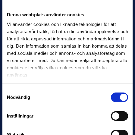
Inleder mot…
Denna webbplats använder cookies
Vi använder cookies och liknande teknologier för att
analysera vår trafik, förbättra din användarupplevelse och
för att rikta anpassad information och marknadsföring till
dig. Den information som samlas in kan komma att delas
med sociala medier och annons- och analysföretag som
vi samarbeter med. Du kan nedan välja att acceptera alla
cookies eller välja vilka cookies som du vill ska
12 JUNI
användas.
Favorit i repris för Sirius i maj
Samma vinnare som i…
Samtyckesval
Nödvändig
Inställningar
Statistik