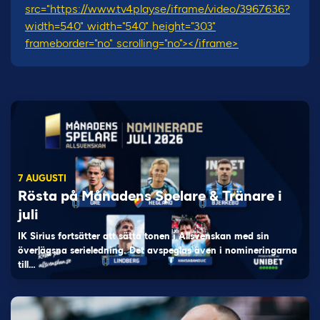
src="https://www.tv4play.se/iframe/video/3967636?
width=540" width="540" height="303"
frameborder="no" scrolling="no"></iframe>
7 AUGUSTI
Rösta på Månadens Spelare & Tränare i
juli
IK Sirius fortsätter att sätta tonen i Allsvenskan med sin
överlägsna serieledning. Det avspeglas även i nomineringarna
till…