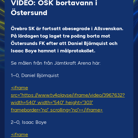
VIDEO: ÖSK bortavann i
Östersund
Örebro SK är fortsatt obesegrade i Allsvenskan.
På lördagen tog laget tre poäng borta mot
Östersunds FK efter att Daniel Björnquist och
Isaac Boye hamnat i målprotokollet.
Se målen från från Jämtkraft Arena här:
1–0, Daniel Björnquist
<iframe
src="https://www.tv4play.se/iframe/video/3967632?
width=540" width="540" height="303"
frameborder="no" scrolling="no"></iframe>
2–0, Isaac Boye
<iframe