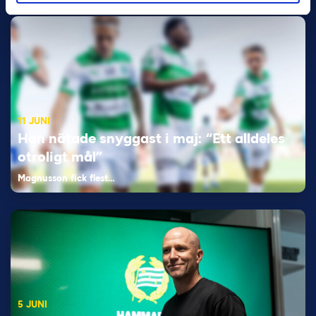
11 JUNI
Han nätade snyggast i maj: “Ett alldeles
otroligt mål”
Magnusson fick flest…
5 JUNI