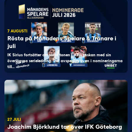
7 AUGUSTI
Rösta på Månadens Spelare & Tränare i
juli
IK Sirius fortsätter att sätta tonen i Allsvenskan med sin
överlägsna serieledning. Det avspeglas även i nomineringarna
till…
27 JULI
Joachim Björklund tar över IFK Göteborg