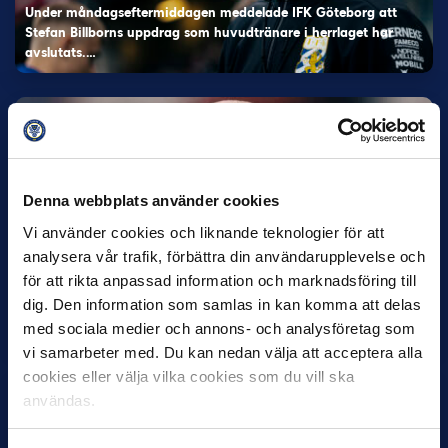
Under måndagseftermiddagen meddelade IFK Göteborg att
Stefan Billborns uppdrag som huvudtränare i herrlaget har
avslutats.…
Denna webbplats använder cookies
Vi använder cookies och liknande teknologier för att
analysera vår trafik, förbättra din användarupplevelse och
30 JUNI
för att rikta anpassad information och marknadsföring till
Helstrup ny tränare i Malmö FF
dig. Den information som samlas in kan komma att delas
Inleder mot…
med sociala medier och annons- och analysföretag som
vi samarbeter med. Du kan nedan välja att acceptera alla
cookies eller välja vilka cookies som du vill ska
användas.