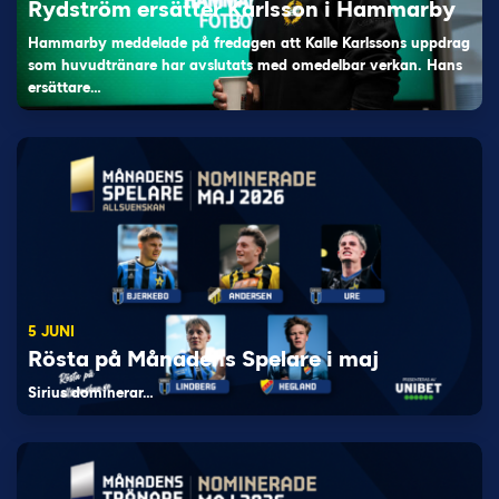
Rydström ersätter Karlsson i Hammarby
Hammarby meddelade på fredagen att Kalle Karlssons uppdrag
som huvudtränare har avslutats med omedelbar verkan. Hans
ersättare…
5 JUNI
Rösta på Månadens Spelare i maj
Sirius dominerar…