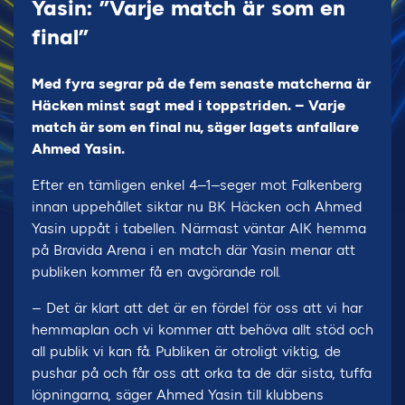
Yasin: ”Varje match är som en
final”
Med fyra segrar på de fem senaste matcherna är
Häcken minst sagt med i toppstriden. – Varje
match är som en final nu, säger lagets anfallare
Ahmed Yasin.
Efter en tämligen enkel 4–1–seger mot Falkenberg
innan uppehållet siktar nu BK Häcken och Ahmed
Yasin uppåt i tabellen. Närmast väntar AIK hemma
på Bravida Arena i en match där Yasin menar att
publiken kommer få en avgörande roll.
– Det är klart att det är en fördel för oss att vi har
hemmaplan och vi kommer att behöva allt stöd och
all publik vi kan få. Publiken är otroligt viktig, de
pushar på och får oss att orka ta de där sista, tuffa
löpningarna, säger Ahmed Yasin till klubbens