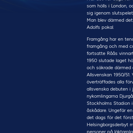
som hölls i London, oc
sig igenom slutspelet
Man blev därmed det t
Adolfs pokal.
Framgång har en ten
framgång och med cu
fortsatte Råås vinnart
1950 slutade laget hö
och säkrade därmed e
Allsvenskan 1950/51. 
överträffades alla för
allsvenska debuten i 
nykomlingarna Djurg
Stockholms Stadion i
åskådare. Ungefär e
det dags för det förs
Helsingborgsderbyt 
personer på läktarpl