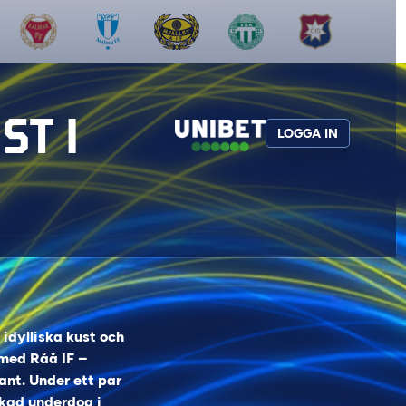
ST I
LOGGA IN
 idylliska kust och
 med Råå IF –
ant. Under ett par
kad underdog i