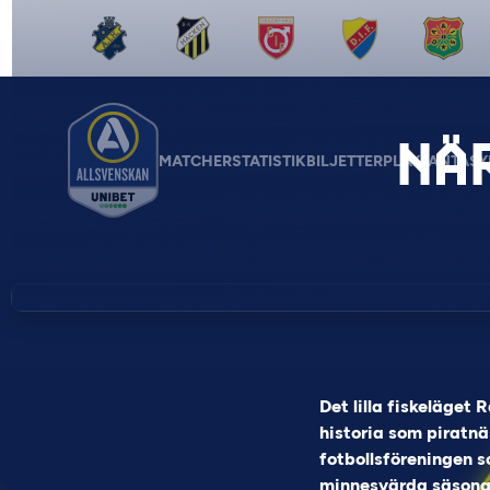
NÄR
MATCHER
STATISTIK
BILJETTER
PLAY
FANTASY
Det lilla fiskeläget 
historia som piratnä
fotbollsföreningen s
minnesvärda säsonge