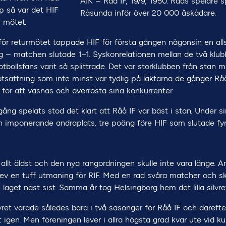
AIK – Råå IF, 19/9, 1950. Råås spelare s
p så var det HIF
Råsunda inför över 20 000 åskådare.
r mötet.
 för returmötet tappade HIF för första gången någonsin en al
g – matchen slutade 1–1. Syskonrelationen mellan de två klub
otbollsfans varit så splittrade. Det var storklubben från stan
tsättning som inte minst var tydlig på läktarna de gånger Rå
för att väsnas och överrösta sina konkurrenter.
ång spelats stod det klart att Råå IF var bäst i stan. Under s
n imponerande andraplats, tre poäng före HIF som slutade fy
llt äldst och den nya rangordningen skulle inte vara länge. 
blev en tuff utmaning för RIF. Med en rad svåra matcher och 
 laget näst sist. Samma år tog Helsingborg hem det lilla silvret
ret varade således bara i två säsonger för Råå IF och däreft
 igen. Men föreningen lever i allra högsta grad kvar ute vid ku