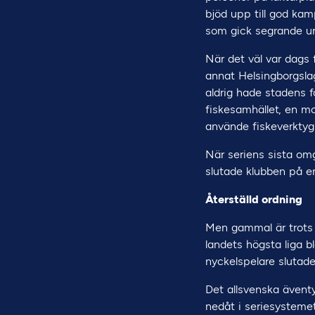
bjöd upp till god kam
som gick segrande u
När det väl var dags
annat Helsingborgsla
aldrig hade stadens f
fiskesamhället, en mo
använde fiskeverktyg 
När seriens sista omg
slutade klubben på e
Återställd ordning
Men gammal är trots a
landets högsta liga 
nyckelspelare slutade
Det allsvenska äventy
nedåt i seriesystemet