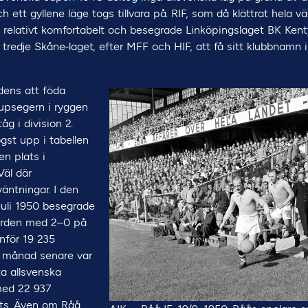
h ett gyllene läge togs tillvara på. RIF, som då klättrat hela väg
 relativt komfortabelt och besegrade Linköpingslaget BK Kent
redje Skåne-laget, efter MFF och HIF, att få sitt klubbnamn i
dens att föda
psegern i ryggen
åg i division 2.
gst upp i tabellen
n plats i
Väl där
väntningar. I den
juli 1950 besegrade
ården med 2–0 på
nför 19 235
n månad senare var
ta allsvenska
med 22 937
ats. Även om Råå