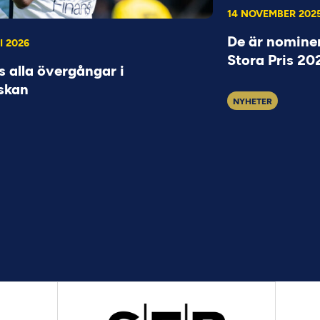
14 NOVEMBER 202
De är nominer
I 2026
Stora Pris 20
s alla övergångar i
skan
NYHETER