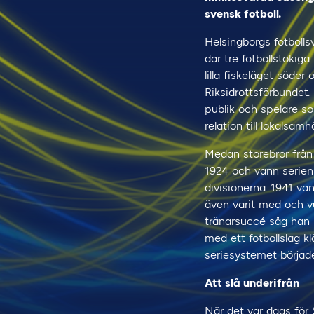
svensk fotboll.
Helsingborgs fotbollsv
där tre fotbollstokiga
lilla fiskeläget söder
Riksidrottsförbundet.
publik och spelare so
relation till lokalsamh
Medan storebror från 
1924 och vann serien f
divisionerna. 1941 v
även varit med och vu
tränarsuccé såg han s
med ett fotbollslag kl
seriesystemet började
Att slå underifrån
När det var dags för