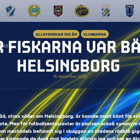
ALLSVENSKAN 100 ÅR
KLUBBARNA
 FISKARNA VAR BÄ
MER
HELSINGBORG
16 december 2024
Råå, strax söder om Helsingborg, är kanske mest känt för sin
ste. Men för fotbollsentusiaster är platsen också synonym
om mestadels befunnit sig i skuggan av stadens rödblå gig
r kämpade de dock mot landets största lag och var en äls