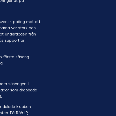
pringer ut på
lsvensk poäng mot ett
barna var stark och
 mot underdogen från
ås supportrar
in första säsong
ra.
Andra säsongen i
skador som drabbade
.
er dalade klubben
sten. På Råå IP,