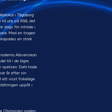
llarlokal i Tågaborg
 till ute på Råå, det
ar dags för inträde i
ånare. Med en trogen
 skapades en stark
e moderna Allsvenskan
l till i de lägre
i spetsen. Dahl hade
ar år efter sin
 ett visst fiskeläge
klättringen uppåt i
de Olympiska spelen