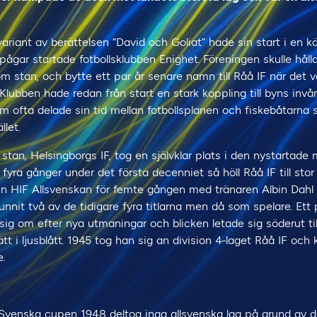
ariant av berättelsen “David och Goliat” hade sin start i en kä
 pågar startade fotbollsklubben Enighet. Föreningen skulle hålla
 om stan, och bytte ett par år senare namn till Råå IF när det v
 Klubben hade redan från start en stark koppling till byns inv
m ofta delade sin tid mellan fotbollsplanen och fiskebåtarna
ället.
stan, Helsingborgs IF, tog en självklar plats i den nystartad
yra gånger under det första decenniet så höll Råå IF till stor de
ann HIF Allsvenskan för femte gången med tränaren Albin Dahl 
nnit två av de tidigare fyra titlarna men då som spelare. Ett p
ig om efter nya utmaningar och blicken letade sig söderut till
ätt i ljusblått. 1945 tog han sig an division 4-laget Råå IF och 
.
 Svenska cupen 1948 deltog inga allsvenska lag på grund av 