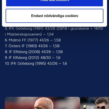
1. AIK (1998) 25 mål/26 matcher – 0,96 mål per match
2. AIK (2009) 36/30 – 1,2
Endast nödvändiga cookies
3. Malmö FF (1970) 30/22 – 1,36
4. Halmstads BK (1979) 38/26 – 1,46
5. IFK Göteborg (1991) 43/28 (29/18 i grundserie + 14/10
i Mästerskapsserien) – 1,54
6. Malmö FF (1977) 41/26 – 1,58
7. Östers IF (1980) 41/26 – 1,58
8. IF Elfsborg (2006) 41/26 – 1,58
9. IF Elfsborg (2012) 48/30 – 1,6
10. IFK Göteborg (1995) 43/26 – 1,6