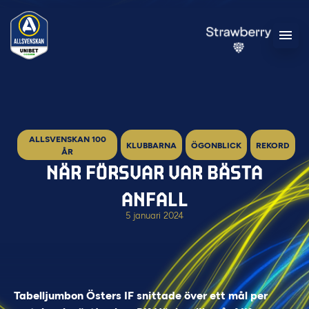
ALLSVENSKAN 100
KLUBBARNA
ÖGONBLICK
REKORD
ÅR
NÄR FÖRSVAR VAR BÄSTA
ANFALL
5 januari 2024
Tabelljumbon Östers IF snittade över ett mål per