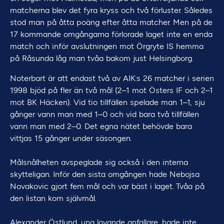
matcherna blev det fyra kryss och två förluster. Således
stod man på åtta poäng efter åtta matcher. Men på de
17 kommande omgångarna förlorade laget inte en enda
match och inför avslutningen mot Örgryte IS hemma
på Råsunda låg man tvåa bakom just Helsingborg.
Noterbart är att endast två av AIK:s 26 matcher i serien
1998 bjöd på fler än två mål (2–1 mot Östers IF och 2–1
mot BK Häcken). Vid tio tillfällen spelade man 1–1, sju
gånger vann man med 1–0 och vid bara två tillfällen
vann man med 2–0. Det egna nätet behövde bara
vittjas 15 gånger under säsongen.
Målsnålheten avspeglade sig också i den interna
skytteligan. Inför den sista omgången hade Nebojsa
Novakovic gjort fem mål och var bäst i laget. Tvåa på
den listan kom självmål.
Alexander Östlund, ung lovande anfallare, hade inte