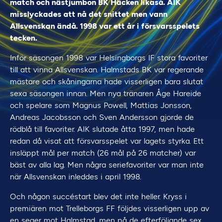
match och nästjumbon BK Häcken likaså. AIK
misslyckades att nå det snittet men vann
Allsvenskan ändå. 1998 var ett år i försvarsspelets
tecken.
Inför säsongen 1998 var Helsingborgs IF stora favoriter
till att vinna Allsvenskan. Halmstads BK var regerande
mästare och skåningarna hade visserligen bara slutat
sexa säsongen innan. Men nya tränaren Åge Hareide
och spelare som Magnus Powell, Mattias Jonsson,
Andreas Jacobsson och Sven Andersson gjorde de
rödblå till favoriter. AIK slutade åtta 1997, men hade
redan då visat att försvarsspelet var lagets styrka. Ett
insläppt mål per match (26 mål på 26 matcher) var
bäst av alla lag. Men några seriefavoriter var man inte
när Allsvenskan inleddes i april 1998.
Och någon succéstart blev det inte heller. Kryss i
premiären mot Trelleborgs FF följdes visserligen upp av
en seger mot Halmstad, men på de efterföljande sex