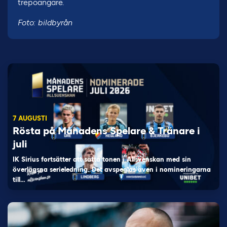
trepoängare.
Foto: bildbyrån
7 AUGUSTI
Rösta på Månadens Spelare & Tränare i
juli
IK Sirius fortsätter att sätta tonen i Allsvenskan med sin
överlägsna serieledning. Det avspeglas även i nomineringarna
till…