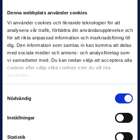
Inleder mot…
Denna webbplats använder cookies
Vi använder cookies och liknande teknologier för att
analysera vår trafik, förbättra din användarupplevelse och
för att rikta anpassad information och marknadsföring till
dig. Den information som samlas in kan komma att delas
med sociala medier och annons- och analysföretag som
vi samarbeter med. Du kan nedan välja att acceptera alla
cookies eller välja vilka cookies som du vill ska
12 JUNI
användas.
Favorit i repris för Sirius i maj
Samma vinnare som i…
Samtyckesval
Nödvändig
Inställningar
11 JUNI
Statistik