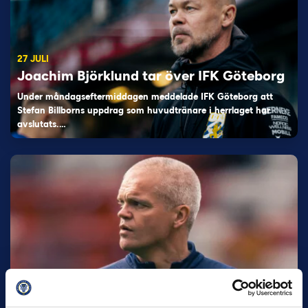
27 JULI
Joachim Björklund tar över IFK Göteborg
Under måndagseftermiddagen meddelade IFK Göteborg att
Stefan Billborns uppdrag som huvudtränare i herrlaget har
avslutats.…
30 JUNI
Helstrup ny tränare i Malmö FF