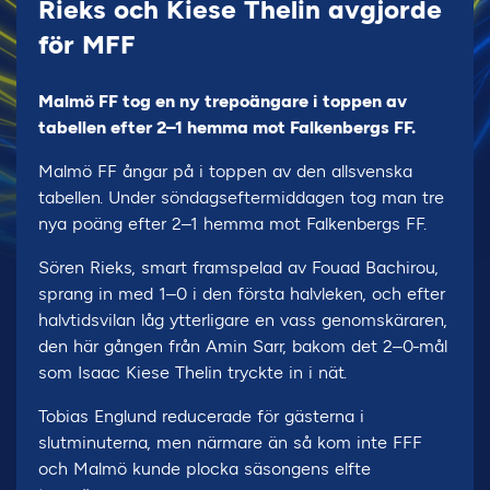
Rieks och Kiese Thelin avgjorde
för MFF
Malmö FF tog en ny trepoängare i toppen av
tabellen efter 2–1 hemma mot Falkenbergs FF.
Malmö FF ångar på i toppen av den allsvenska
tabellen. Under söndagseftermiddagen tog man tre
nya poäng efter 2–1 hemma mot Falkenbergs FF.
Sören Rieks, smart framspelad av Fouad Bachirou,
sprang in med 1–0 i den första halvleken, och efter
halvtidsvilan låg ytterligare en vass genomskäraren,
den här gången från Amin Sarr, bakom det 2–0-mål
som Isaac Kiese Thelin tryckte in i nät.
Tobias Englund reducerade för gästerna i
slutminuterna, men närmare än så kom inte FFF
och Malmö kunde plocka säsongens elfte