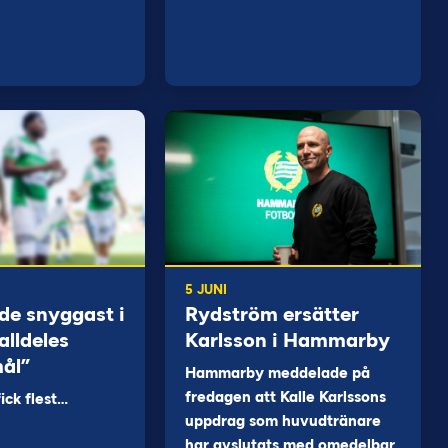
5 JUNI
de snyggast i
Rydström ersätter
alldeles
Karlsson i Hammarby
mål”
Hammarby meddelade på
fredagen att Kalle Karlssons
ck flest…
uppdrag som huvudtränare
har avslutats med omedelbar