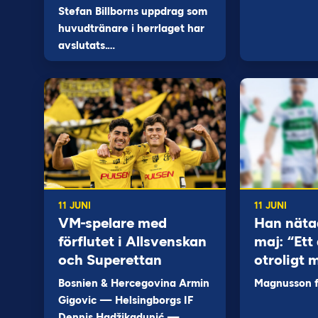
Stefan Billborns uppdrag som
huvudtränare i herrlaget har
avslutats.…
11 JUNI
11 JUNI
VM-spelare med
Han näta
förflutet i Allsvenskan
maj: “Ett 
och Superettan
otroligt 
Bosnien & Hercegovina Armin
Magnusson fi
Gigovic — Helsingborgs IF
Dennis Hadžikadunić —