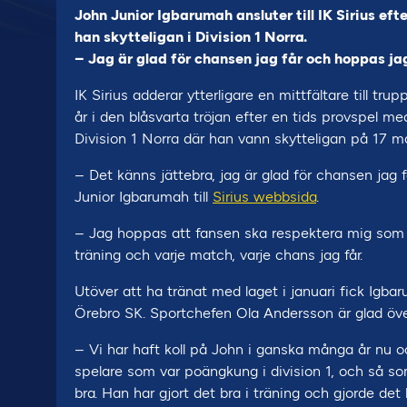
John Junior Igbarumah ansluter till IK Sirius ef
han skytteligan i Division 1 Norra.
– Jag är glad för chansen jag får och hoppas ja
IK Sirius adderar ytterligare en mittfältare till tr
år i den blåsvarta tröjan efter en tids provspel 
Division 1 Norra där han vann skytteligan på 17 må
– Det känns jättebra, jag är glad för chansen jag
Junior Igbarumah till
Sirius webbsida
.
– Jag hoppas att fansen ska respektera mig som e
träning och varje match, varje chans jag får.
Utöver att ha tränat med laget i januari fick Igb
Örebro SK. Sportchefen Ola Andersson är glad över a
– Vi har haft koll på John i ganska många år nu 
spelare som var poängkung i division 1, och så som
bra. Han har gjort det bra i träning och gjorde det