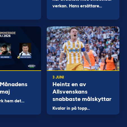
verkan. Hans ersättare…
3 JUNI
 Månadens
Heintz en av
 maj
Allsvenskans
snabbaste målskyttar
rk hem det…
Kvalar in på topp…