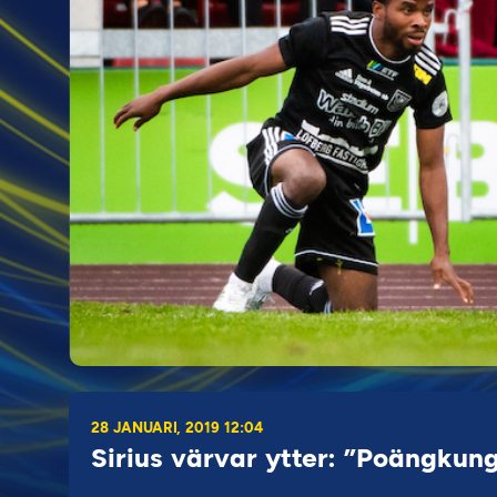
28 JANUARI, 2019 12:04
Sirius värvar ytter: ”Poängkung 