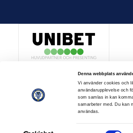
HUVUDPARTNER OCH PRESENTING
PARTNER
Denna webbplats använde
Vi använder cookies och lik
användarupplevelse och för
som samlas in kan komma 
samarbeter med. Du kan ned
OFFICIELL LEVERANTÖR
användas.
Samtyckesval