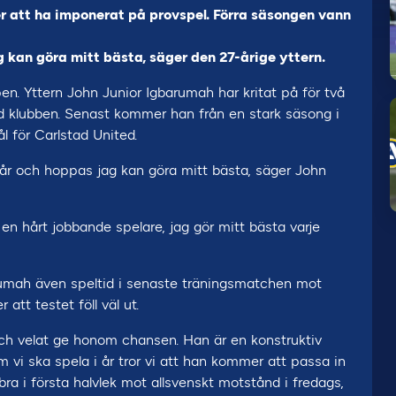
ter att ha imponerat på provspel. Förra säsongen vann
g kan göra mitt bästa, säger den 27-årige yttern.
uppen. Yttern John Junior Igbarumah har kritat på för två
med klubben. Senast kommer han från en stark säsong i
l för Carlstad United.
 får och hoppas jag kan göra mitt bästa, säger John
n hårt jobbande spelare, jag gör mitt bästa varje
arumah även speltid i senaste träningsmatchen mot
tt testet föll väl ut.
och velat ge honom chansen. Han är en konstruktiv
 vi ska spela i år tror vi att han kommer att passa in
 bra i första halvlek mot allsvenskt motstånd i fredags,