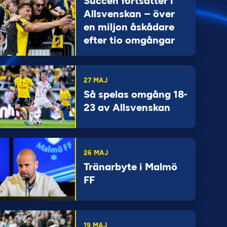
Succén fortsätter i
Allsvenskan – över
en miljon åskådare
efter tio omgångar
27 MAJ
Så spelas omgång 18-
23 av Allsvenskan
26 MAJ
Tränarbyte i Malmö
FF
19 MAJ