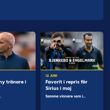
12 JUNI
ny tränare i
Favorit i repris för
F
Sirius i maj
…
Samma vinnare som i…