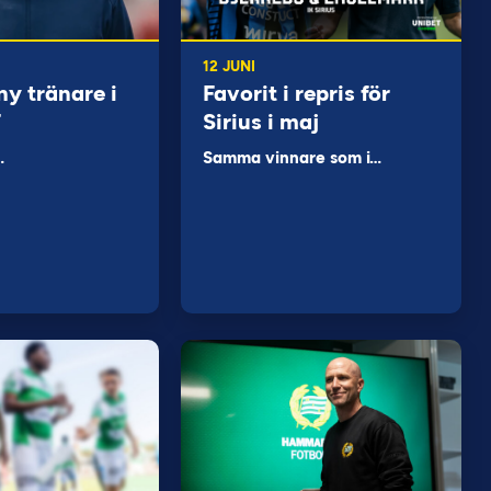
12 JUNI
ny tränare i
Favorit i repris för
F
Sirius i maj
…
Samma vinnare som i…