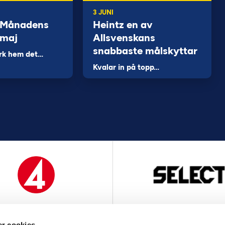
3 JUNI
 Månadens
Heintz en av
 maj
Allsvenskans
snabbaste målskyttar
rk hem det…
Kvalar in på topp…
MEDIAPARTNER
OFFICIELL LEVERANTÖ
r cookies