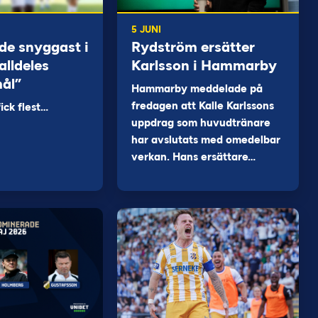
5 JUNI
de snyggast i
Rydström ersätter
alldeles
Karlsson i Hammarby
mål”
Hammarby meddelade på
fredagen att Kalle Karlssons
ck flest…
uppdrag som huvudtränare
har avslutats med omedelbar
verkan. Hans ersättare…