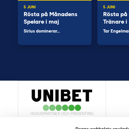
5 JUNI
5 JUNI
Rösta på Månadens
Rösta på
Spelare i maj
Tränare i
Sirius dominerar…
Tar Engelma
HUVUDPARTNER OCH PRESENTING
PARTNER
Denna webbplats använde