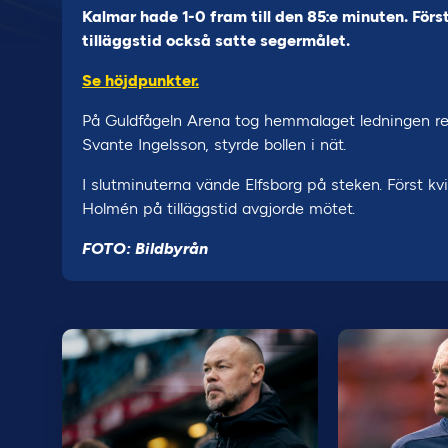
Kalmar hade 1-0 fram till den 85:e minuten. För
tilläggstid också satte segermålet.
Se höjdpunkter.
På Guldfågeln Arena tog hemmalaget ledningen reda
Svante Ingelsson, styrde bollen i nät.
I slutminuterna vände Elfsborg på steken. Först k
Holmén på tilläggstid avgjorde mötet.
FOTO: Bildbyrån