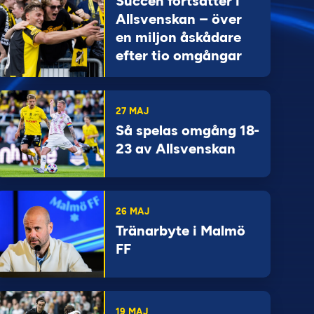
Succén fortsätter i
Allsvenskan – över
en miljon åskådare
efter tio omgångar
27 MAJ
Så spelas omgång 18-
23 av Allsvenskan
26 MAJ
Tränarbyte i Malmö
FF
19 MAJ