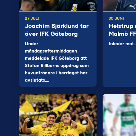
27 JULI
30 JUNI
Joachim Björklund tar
Helstrup 
över IFK Göteborg
Malmö F
Under
Inleder mot
måndagseftermiddagen
meddelade IFK Göteborg att
Stefan Billborns uppdrag som
huvudtränare i herrlaget har
avslutats.…