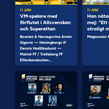
11 JUNI
11 JUNI
VM-spelare med
Han näta
förflutet i Allsvenskan
maj: “Ett 
och Superettan
otroligt 
Bosnien & Hercegovina Armin
Magnusson fi
Gigovic — Helsingborgs IF
Dennis Hadžikadunić —
Malmö FF / Trelleborg FF
Elfenbenskusten…