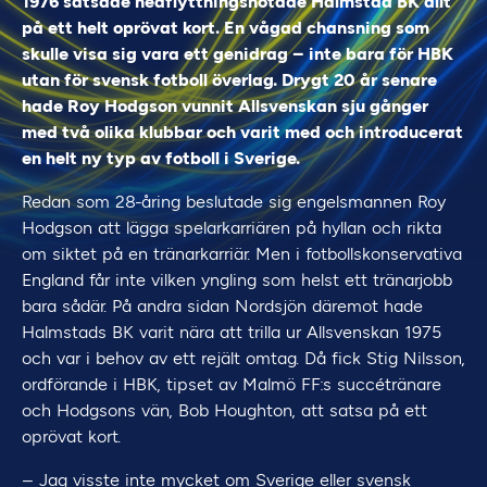
1976 satsade nedflyttningshotade Halmstad BK allt
på ett helt oprövat kort. En vågad chansning som
skulle visa sig vara ett genidrag – inte bara för HBK
utan för svensk fotboll överlag. Drygt 20 år senare
hade Roy Hodgson vunnit Allsvenskan sju gånger
med två olika klubbar och varit med och introducerat
en helt ny typ av fotboll i Sverige.
Redan som 28-åring beslutade sig engelsmannen Roy
Hodgson att lägga spelarkarriären på hyllan och rikta
om siktet på en tränarkarriär. Men i fotbollskonservativa
England får inte vilken yngling som helst ett tränarjobb
bara sådär. På andra sidan Nordsjön däremot hade
Halmstads BK varit nära att trilla ur Allsvenskan 1975
och var i behov av ett rejält omtag. Då fick Stig Nilsson,
ordförande i HBK, tipset av Malmö FF:s succétränare
och Hodgsons vän, Bob Houghton, att satsa på ett
oprövat kort.
– Jag visste inte mycket om Sverige eller svensk