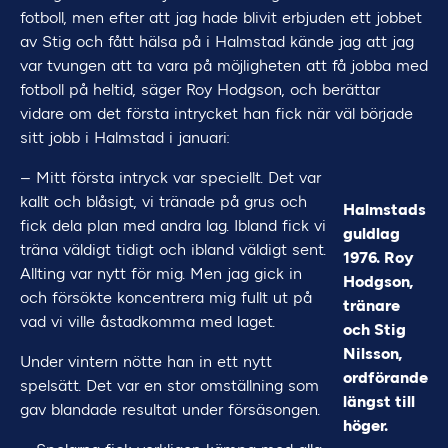
fotboll, men efter att jag hade blivit erbjuden ett jobbet
av Stig och fått hälsa på i Halmstad kände jag att jag
var tvungen att ta vara på möjligheten att få jobba med
fotboll på heltid, säger Roy Hodgson, och berättar
vidare om det första intrycket han fick när väl började
sitt jobb i Halmstad i januari:
– Mitt första intryck var speciellt. Det var
kallt och blåsigt, vi tränade på grus och
Halmstads
fick dela plan med andra lag. Ibland fick vi
guldlag
träna väldigt tidigt och ibland väldigt sent.
1976. Roy
Allting var nytt för mig. Men jag gick in
Hodgson,
och försökte koncentrera mig fullt ut på
tränare
vad vi ville åstadkomma med laget.
och Stig
Nilsson,
Under vintern nötte han in ett nytt
ordförande
spelsätt. Det var en stor omställning som
längst till
gav blandade resultat under försäsongen.
höger.