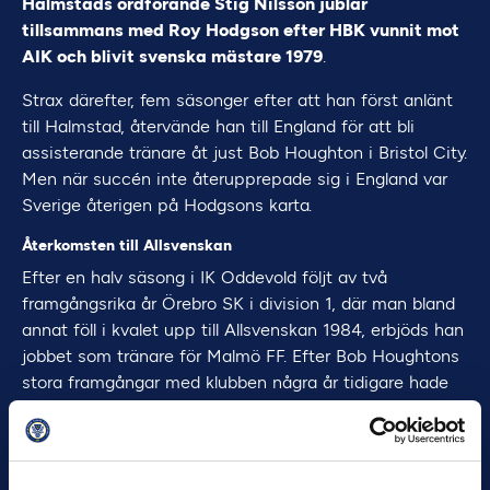
Halmstads ordförande Stig Nilsson jublar
tillsammans med Roy Hodgson efter HBK vunnit mot
AIK och blivit svenska mästare 1979
.
Strax därefter, fem säsonger efter att han först anlänt
till Halmstad, återvände han till England för att bli
assisterande tränare åt just Bob Houghton i Bristol City.
Men när succén inte återupprepade sig i England var
Sverige återigen på Hodgsons karta.
Återkomsten till Allsvenskan
Efter en halv säsong i IK Oddevold följt av två
framgångsrika år Örebro SK i division 1, där man bland
annat föll i kvalet upp till Allsvenskan 1984, erbjöds han
jobbet som tränare för Malmö FF. Efter Bob Houghtons
stora framgångar med klubben några år tidigare hade
MFF haft en period utan toppresultat och nu hoppades
man att ännu en ung engelsman skulle kunna hjälpa
klubben tillbaka till toppen. Att säga att Hodgson levde
upp till förväntningarna är snudd på underdrift.