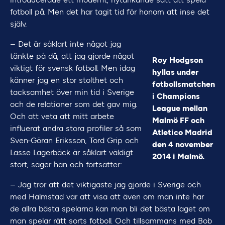
fotboll på. Men det har tagit tid för honom att inse det
själv.
– Det är såklart inte något jag
tänkte på då, att jag gjorde något
Roy Hodgson
viktigt för svensk fotboll. Men idag
hyllas under
känner jag en stor stolthet och
fotbollsmatchen
tacksamhet över min tid i Sverige
i Champions
och de relationer som det gav mig.
League mellan
Och att veta att mitt arbete
Malmö FF och
influerat andra stora profiler så som
Atletico Madrid
Sven-Göran Eriksson, Tord Grip och
den 4 november
Lasse Lagerbäck är såklart väldigt
2014 i Malmö.
stort, säger han och fortsätter:
– Jag tror att det viktigaste jag gjorde i Sverige och
med Halmstad var att visa att även om man inte har
de allra bästa spelarna kan man bli det bästa laget om
man spelar rätt sorts fotboll. Och tillsammans med Bob