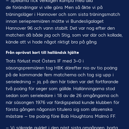
– Spelarna fick verkligen kämpa med alla
de förändringar vi ville göra. Men så åkte vi på
träningsläger i Hannover och som sista träningsmatch
innan seriepremiären mötte vi Bundesligalaget
Hannover 96 och vann stabilt. Det var nog efter den
matchen då både jag och Stig, som var där och kollade,
kände att vi hade något riktigt bra på gång.
Från oprövat kort till halländsk hjälte
Trots förlust mot Östers IF med 3–0 i
säsongspremiären tog HBK därefter nio av tio poäng
på de kommande fem matcherna och tog sig upp i
serieledning – ja, på den här tiden var det fortfarande
två poäng för seger som gällde. Hallänningarna stod
sedan som serieledare i 18 av de 26 omgångarna och
när säsongen 1976 var färdigspelad kunde klubben för
första gången någonsin titulera sig som allsvenska
mästare – tre poäng före Bob Houghtons Malmö FF.
– Vi säkrade guldet i den näst sista omgången, borta