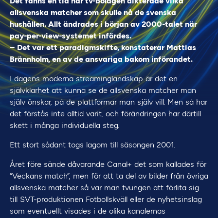
Det fanns en tid när tv-bolagen dikterade vilka
allsvenska matcher som skulle nå de svenska
hushållen. Allt ändrades i början av 2000-talet när
pay-per-view-systemet infördes.
– Det var ett paradigmskifte, konstaterar Mattias
Brännholm, en av de ansvariga bakom införandet.
I dagens moderna streaminglandskap är det en
självklarhet att kunna se de allsvenska matcher man
själv önskar, på de plattformar man själv vill. Men så har
det förstås inte alltid varit, och förändringen har därtill
skett i många individuella steg.
Ett stort sådant togs lagom till säsongen 2001.
Året före sände dåvarande Canal+ det som kallades för
“Veckans match”, men för att ta del av bilder från övriga
allsvenska matcher så var man tvungen att förlita sig
till SVT-produktionen Fotbollskväll eller de nyhetsinslag
som eventuellt visades i de olika kanalernas