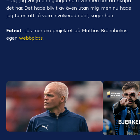
– Ja, jag var ju en i gänget som var med om att skapa
det här. Det hade blivit av även utan mig, men nu hade
jag turen att få vara involverad i det, säger han.
Fotnot
: Läs mer om projektet på Mattias Brännholms
egen
webbplats
.