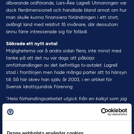
dåvarande ordförande, Lars-Åke Lagrell. Utmaningen var
dock flerdimensionell och handlade bland annat om hur
man skulle kunna finansiera förändringen i ett stort,
avlångt land med relativt få invånare, där dessutom
ännu färre intresserade sig för fotboll.
Säkrade ett nytt avtal
Möjligheterna var å andra sidan flera, inte minst med
tanke på att det nu var dags att påbörja
omförhandlingen av det befintliga tv-avtalet. Lagrell
stod i frontlinjen men hade många parter att ta hänsyn
till. Så här skrev han själv, år 2003, i en artikel för
Svensk Idrottsjuridisk Förening:
“
Hela förhandlingsarbetet utgick från en kalkyl som jag
upprättade och där
trovärdighetsfrågan kom att bli ett
belopp för ‘pay per view’’ som jag hade satt
till x
miljoner kr per år. Ett av företagen gjorde (via sin
‘stockholmschef’) en
egen TV-undersökning i Sverige
Denna webbplats använder cookies