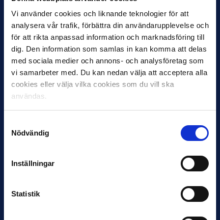
och kom fram till att detta var en fullständig
omöjlighet. Dessutom skulle inte någon TV-kanal vara
Vi använder cookies och liknande teknologier för att
beredd att betala xx-xx
miljoner kr per år för ‘Veckans
analysera vår trafik, förbättra din användarupplevelse och
match’ om alla andra allsvenska matcher också
skulle
för att rikta anpassad information och marknadsföring till
TV-sändas direkt.”
dig. Den information som samlas in kan komma att delas
med sociala medier och annons- och analysföretag som
Trots tvivlet lyckades Lagrell sy ihop ett avtal där
vi samarbeter med. Du kan nedan välja att acceptera alla
Canal+ fortsatte att sända maximalt två matcher i
cookies eller välja vilka cookies som du vill ska
veckan och där Com Hem fick pay-per-view-
användas.
rättigheten – alltså sändningen av övriga matcher i
form av ett system där tittaren, utöver sitt
Samtyckesval
grundabonnemang, betalade för varje enskild match
Nödvändig
den ville se. På den här tiden nådde Com Hem ut till
ungefär tre miljoner svenskar.
Inställningar
Många vinnare
I avtalet blev det också skrivet att SVT skulle få behålla
rättigheterna för Fotbollskväll till ett subventionerat pris,
Statistik
i utbyte mot att man anslöt sig till den nya signal som
skulle sändas från arenorna till det produktionscenter