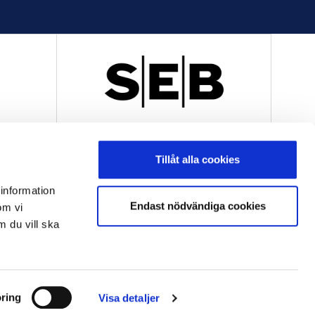
R
OFFICIELL LEVERANTÖR
Tillåt alla cookies
 information
Endast nödvändiga cookies
om vi
m du vill ska
OFFICIELL LEVERANTÖR
ring
Visa detaljer