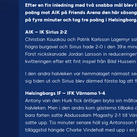
Efter en fin inledning med två snabba mål blev I
poäng mot AIK på Friends Arena den här säsong
på fyra minuter och tog tre poäng i Helsingborg
AIK – IK Sirius 2-2
Christian Kouakou och Patrik Karlsson Lagemyr satt
högra burgavel och Sirius hade 2-0 i den 39:e minut
Först nickskarvade Jordan Larsson in reduceringen
kvitteringen efter ett fint inspel från Bilal Hussein.
I den andra halvleken var hemmalaget närmast seg
sig tiden ut och Sirius blev därmed första lag at
Helsingborgs IF – IFK Värnamo 1-4
Antony van den Hurk fick äntligen bryta sin målt
halvleken. Men i den andra kom gästerna tillbaka o
bara farten satte Abdussalam Magashy 2-1 till Vär
satte upp. Tio minuter senare höll sig Antonsson
tilläggstid hängde Charlie Vindehall med upp i en ko