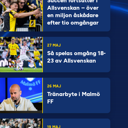
Succén fortsätter i
Allsvenskan – över
en miljon åskådare
efter tio omgångar
27 MAJ
Så spelas omgång 18-
23 av Allsvenskan
26 MAJ
Tränarbyte i Malmö
FF
19 MAJ