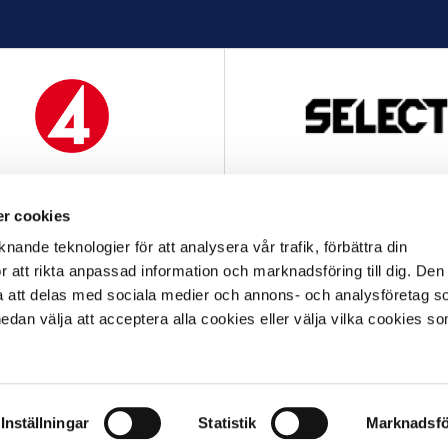
MEDIAPARTNER
OFFICIELL LEVERANTÖ
r cookies
nande teknologier för att analysera vår trafik, förbättra din
 att rikta anpassad information och marknadsföring till dig. Den
att delas med sociala medier och annons- och analysföretag s
an välja att acceptera alla cookies eller välja vilka cookies so
OFFICIELL LEVERANTÖR
OFFICIELL PARTNER
FAQ
ALLMÄNNA VILLKOR
INTEGRITETSPOLICY
GDPR
COOKIES
Inställningar
Statistik
Marknadsfö