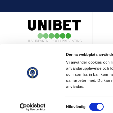
HUVUDPARTNER OCH PRESENTING
PARTNER
Denna webbplats använde
Vi använder cookies och lik
användarupplevelse och för
som samlas in kan komma 
samarbeter med. Du kan ned
OFFICIELL LEVERANTÖR
användas.
Samtyckesval
© Allsvenskan 2026
Nödvändig