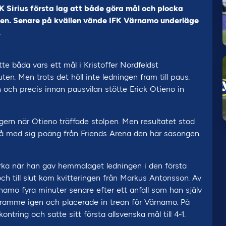
K Sirius första lag att både göra mål och plocka
en. Senare på kvällen vände IFK Värnamo underläge
.
e båda vars ett mål i Kristoffer Nordfeldst
en. Men trots det höll inte ledningen fram till paus.
 och precis innan pausvilan stötte Erick Otieno in
ern när Otieno träffade stolpen. Men resultatet stod
t få med sig poäng från Friends Arena den här säsongen.
orka när han gav hemmalaget ledningen i den första
ch till slut kom kvitteringen från Markus Antonsson. Av
namo fyra minuter senare efter ett anfall som han själv
 framme igen och placerade in trean för Värnamo. På
ntring och satte sitt första allsvenska mål till 4-1.