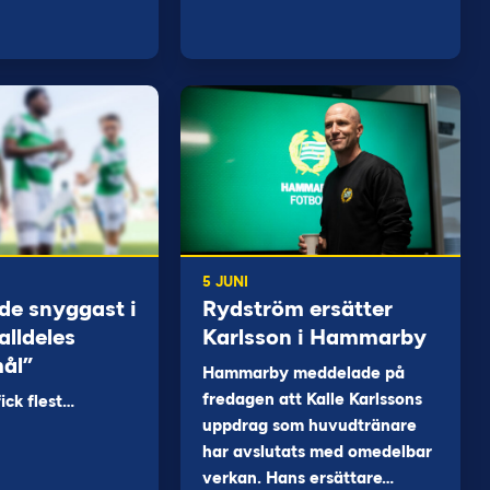
5 JUNI
de snyggast i
Rydström ersätter
alldeles
Karlsson i Hammarby
mål”
Hammarby meddelade på
fredagen att Kalle Karlssons
ck flest…
uppdrag som huvudtränare
har avslutats med omedelbar
verkan. Hans ersättare…