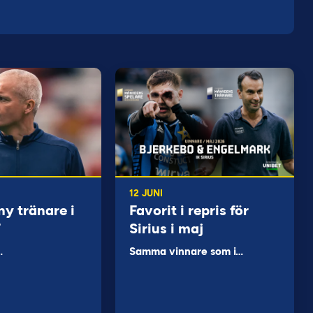
12 JUNI
ny tränare i
Favorit i repris för
F
Sirius i maj
…
Samma vinnare som i…