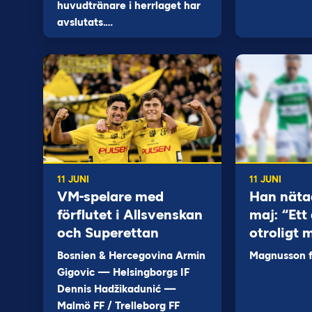
huvudtränare i herrlaget har
avslutats.…
11 JUNI
11 JUNI
VM-spelare med
Han näta
förflutet i Allsvenskan
maj: “Ett 
och Superettan
otroligt 
Bosnien & Hercegovina Armin
Magnusson fi
Gigovic — Helsingborgs IF
Dennis Hadžikadunić —
Malmö FF / Trelleborg FF