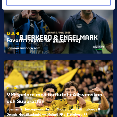
12 JUNI
Favorit i repris för Sirius i maj
Samma vinnare som i…
11 JUNI
VM-spelare med förflutet i Allsvenskan
och Superettan
Bosnien & Hercegovina Armin Gigovic — Helsingborgs IF
Dennis Hadžikadunić — Malmö FF / Trelleborg FF