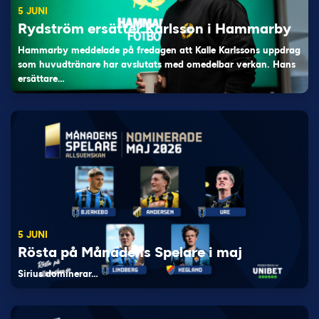
5 JUNI
Rydström ersätter Karlsson i Hammarby
Hammarby meddelade på fredagen att Kalle Karlssons uppdrag
som huvudtränare har avslutats med omedelbar verkan. Hans
ersättare…
5 JUNI
Rösta på Månadens Spelare i maj
Sirius dominerar…