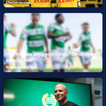
Elfenbenskusten…
11 JUNI
Han nätade snyggast i maj: “Ett alldeles
otroligt mål”
Magnusson fick flest…