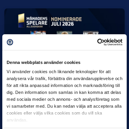
7 AUGUSTI
Rösta på Månadens Spelare & Tränare i
juli
Denna webbplats använder cookies
IK Sirius fortsätter att sätta tonen i Allsvenskan med sin
överlägsna serieledning. Det avspeglas även i nomineringarna
Vi använder cookies och liknande teknologier för att
till…
analysera vår trafik, förbättra din användarupplevelse och
för att rikta anpassad information och marknadsföring till
dig. Den information som samlas in kan komma att delas
med sociala medier och annons- och analysföretag som
vi samarbeter med. Du kan nedan välja att acceptera alla
cookies eller välja vilka cookies som du vill ska
användas.
27 JULI