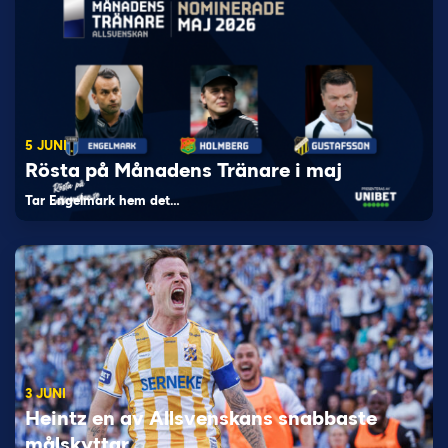
5 JUNI
Rösta på Månadens Tränare i maj
Tar Engelmark hem det…
3 JUNI
Heintz en av Allsvenskans snabbaste
målskyttar