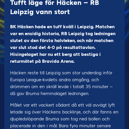
Tufft läge för Häcken – RB
Leipzig vann stort
BK Häcken hade en tuff kväll i Leipzig. Matchen
var en ensidig historia, RB Leipzig tog ledningen
slutet av den första halvleken, och när matchen
var slut stod det 4-0 på resultattavlan.
Hisingelaget har nu ett berg att bestiga i
returmötet på Bravida Arena.
Häcken reste till Leipzig som stor underdog inför
Europa League-kvalets andra omgång, och
drömmen om en skräll levde i totalt 35 minuter –
då gav Bruma hemmalaget ledningen.
Målet var ett vackert sådant då ett väl avvägt lyft
letade sig över Häckens backlinje, och där fanns en
djupledslöpande Bruma som tog ned bollen och
placerade in den i mål. Bara fyra minuter senare