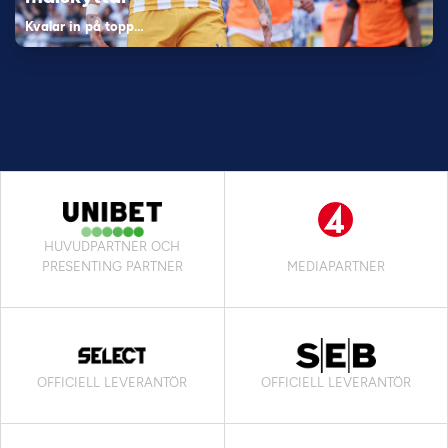
Kvalar in på topp…
HUVUDPARTNER OCH
PRESENTING PARTNER
MEDIAPARTNER
OFFICIELL LEVERANTÖR
OFFICIELL LEVERANTÖR