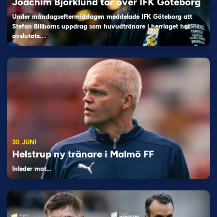
Joachim Björklund tar över IFK Göteborg
Under måndagseftermiddagen meddelade IFK Göteborg att
Stefan Billborns uppdrag som huvudtränare i herrlaget har
avslutats.…
30 JUNI
Helstrup ny tränare i Malmö FF
Inleder mot…