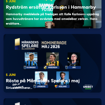
5 JUNI
Rydström ersätter Karlsson i Hammarby
Hammarby meddelade på fredagen att Kalle Karlssons uppdrag
som huvudtränare har avslutats med omedelbar verkan. Hans
ersättare…
5 JUNI
Rösta på Månadens Spelare i maj
Sirius dominerar…