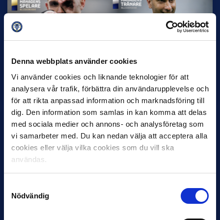
12 JUNI
Denna webbplats använder cookies
Favorit i repris för Sirius i maj
Vi använder cookies och liknande teknologier för att
Samma vinnare som i…
analysera vår trafik, förbättra din användarupplevelse och
för att rikta anpassad information och marknadsföring till
dig. Den information som samlas in kan komma att delas
med sociala medier och annons- och analysföretag som
vi samarbeter med. Du kan nedan välja att acceptera alla
cookies eller välja vilka cookies som du vill ska
användas.
11 JUNI
VM-spelare med förflutet i Allsvenskan
och Superettan
Samtyckesval
Nödvändig
Bosnien & Hercegovina Armin Gigovic — Helsingborgs IF
Dennis Hadžikadunić — Malmö FF / Trelleborg FF