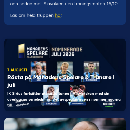
och sedan mot Slovakien i en träningsmatch 16/10.
Läs om hela truppen
här
.
7 AUGUSTI
Rösta på Månadens Spelare & Tränare i
juli
IK Sirius fortsätter att sätta tonen i Allsvenskan med sin
överlägsna serieledning. Det avspeglas även i nomineringarna
till…