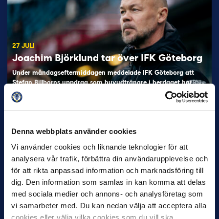
27 JULI
Joachim Björklund tar över IFK Göteborg
Under måndagseftermiddagen meddelade IFK Göteborg att
Stefan Billborns uppdrag som huvudtränare i herrlaget har
avslutats.…
Denna webbplats använder cookies
Vi använder cookies och liknande teknologier för att
analysera vår trafik, förbättra din användarupplevelse och
för att rikta anpassad information och marknadsföring till
dig. Den information som samlas in kan komma att delas
med sociala medier och annons- och analysföretag som
30 JUNI
vi samarbeter med. Du kan nedan välja att acceptera alla
Helstrup ny tränare i Malmö FF
cookies eller välja vilka cookies som du vill ska