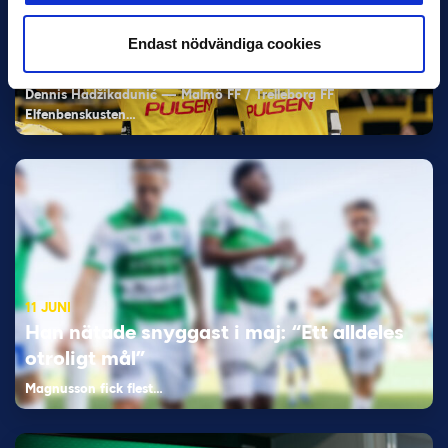
VM-spelare med förflutet i Allsvenskan
och Superettan
Endast nödvändiga cookies
Bosnien & Hercegovina Armin Gigovic — Helsingborgs IF
Dennis Hadžikadunić — Malmö FF / Trelleborg FF
Elfenbenskusten…
11 JUNI
Han nätade snyggast i maj: “Ett alldeles
otroligt mål”
Magnusson fick flest…