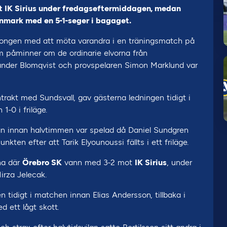
t IK Sirius under fredagseftermiddagen, medan
nmark med en 5-1-seger i bagaget.
äsongen med att möta varandra i en träningsmatch på
m påminner om de ordinarie elvorna från
xander Blomqvist och provspelaren Simon Marklund var
ntrakt med Sundsvall, gav gästerna ledningen tidigt i
1-0 i friläge.
 innan halvtimmen var spelad då Daniel Sundgren
nkten efter att Tarik Elyounoussi fällts i ett friläge.
na där
Örebro SK
vann med 3-2 mot
IK Sirius
, under
irza Jelecak.
tidigt i matchen innan Elias Andersson, tillbaka i
d ett lågt skott.