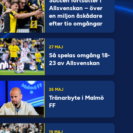
Succén fortsätter i
Allsvenskan – över
en miljon åskådare
efter tio omgångar
27 MAJ
Så spelas omgång 18-
23 av Allsvenskan
26 MAJ
Tränarbyte i Malmö
FF
19 MAJ