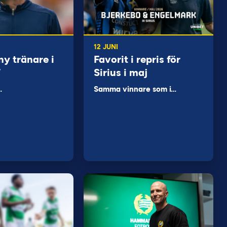
12 JUNI
ny tränare i
Favorit i repris för
F
Sirius i maj
…
Samma vinnare som i…