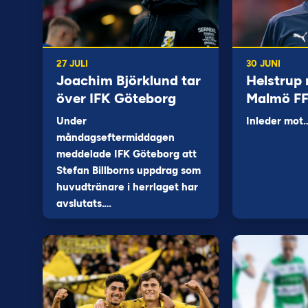
27 JULI
30 JUNI
Joachim Björklund tar
Helstrup 
över IFK Göteborg
Malmö F
Under
Inleder mot
måndagseftermiddagen
meddelade IFK Göteborg att
Stefan Billborns uppdrag som
huvudtränare i herrlaget har
avslutats.…