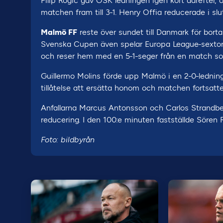
Filip Rogic gav ÖSK ledningen igen kort därefter, oc
matchen fram till 3-1. Henry Offia reducerade i s
Malmö FF
reste över sundet till Danmark för bor
Svenska Cupen även spelar Europa League-sextondel
och reser hem med en 5-1-seger från en match som
Guillermo Molins förde upp Malmö i en 2-0-lednin
tillåtelse att ersätta honom och matchen fortsatt
Anfallarna Marcus Antonsson och Carlos Strandbe
reducering. I den 100:e minuten fastställde Sören Rie
Foto: bildbyrån