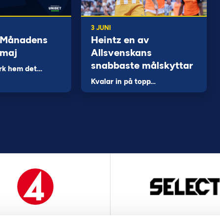
3 JUNI
 Månadens
Heintz en av
 maj
Allsvenskans
snabbaste målskyttar
rk hem det…
Kvalar in på topp…
MEDIAPARTNER
OFFICIELL LEVERANTÖ