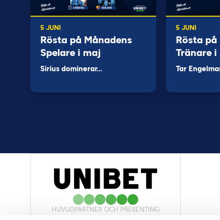
5 JUNI
5 JUNI
Rösta på Månadens
Rösta på
Spelare i maj
Tränare i
Sirius dominerar…
Tar Engelma
HUVUDPARTNER OCH PRESENTING
PARTNER