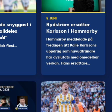
5 JUNI
de snyggast i
Rydström ersätter
alldeles
Karlsson i Hammarby
mål”
Hammarby meddelade på
fredagen att Kalle Karlssons
ck flest…
uppdrag som huvudtränare
har avslutats med omedelbar
verkan. Hans ersättare…