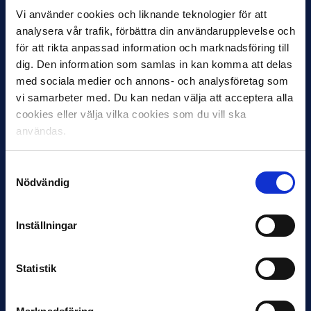
Vi använder cookies och liknande teknologier för att
analysera vår trafik, förbättra din användarupplevelse och
för att rikta anpassad information och marknadsföring till
dig. Den information som samlas in kan komma att delas
med sociala medier och annons- och analysföretag som
12 JUNI
vi samarbeter med. Du kan nedan välja att acceptera alla
Favorit i repris för Sirius i maj
cookies eller välja vilka cookies som du vill ska
Samma vinnare som i…
användas.
Samtyckesval
Nödvändig
Inställningar
11 JUNI
VM-spelare med förflutet i Allsvenskan
och Superettan
Statistik
Bosnien & Hercegovina Armin Gigovic — Helsingborgs IF
Dennis Hadžikadunić — Malmö FF / Trelleborg FF