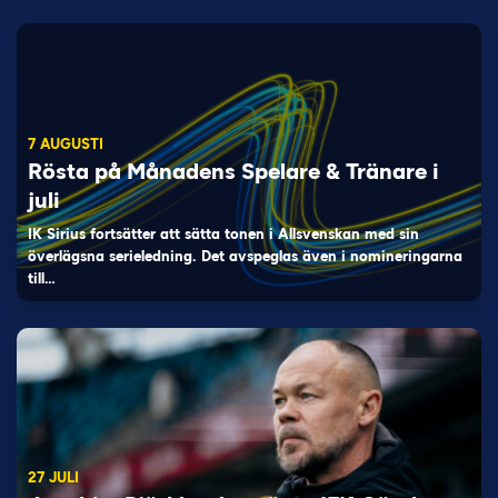
7 AUGUSTI
Rösta på Månadens Spelare & Tränare i
juli
IK Sirius fortsätter att sätta tonen i Allsvenskan med sin
överlägsna serieledning. Det avspeglas även i nomineringarna
till…
27 JULI