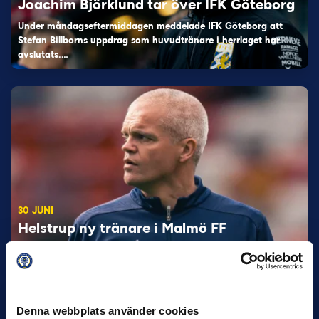
Joachim Björklund tar över IFK Göteborg
Under måndagseftermiddagen meddelade IFK Göteborg att
Stefan Billborns uppdrag som huvudtränare i herrlaget har
avslutats.…
30 JUNI
Helstrup ny tränare i Malmö FF
Inleder mot…
Denna webbplats använder cookies