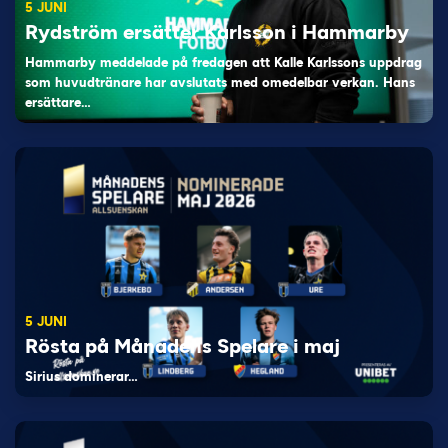
5 JUNI
Rydström ersätter Karlsson i Hammarby
Hammarby meddelade på fredagen att Kalle Karlssons uppdrag
som huvudtränare har avslutats med omedelbar verkan. Hans
ersättare…
5 JUNI
Rösta på Månadens Spelare i maj
Sirius dominerar…