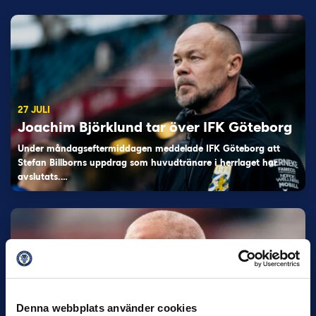
27 JULI
Joachim Björklund tar över IFK Göteborg
Under måndagseftermiddagen meddelade IFK Göteborg att
Stefan Billborns uppdrag som huvudtränare i herrlaget har
avslutats.…
Denna webbplats använder cookies