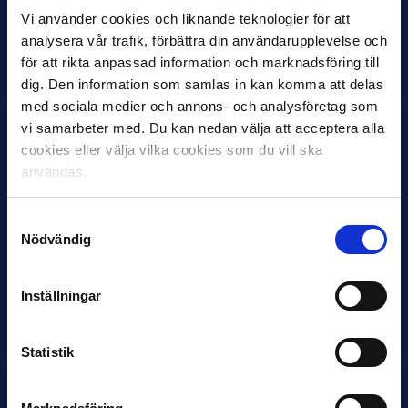
Vi använder cookies och liknande teknologier för att
30 JUNI
Helstrup ny tränare i Malmö FF
analysera vår trafik, förbättra din användarupplevelse och
för att rikta anpassad information och marknadsföring till
Inleder mot…
dig. Den information som samlas in kan komma att delas
med sociala medier och annons- och analysföretag som
vi samarbeter med. Du kan nedan välja att acceptera alla
cookies eller välja vilka cookies som du vill ska
användas.
Samtyckesval
Nödvändig
12 JUNI
Favorit i repris för Sirius i maj
Inställningar
Samma vinnare som i…
Statistik