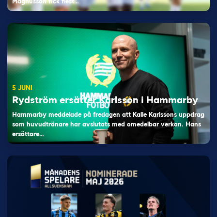
Magnusson fick flest…
5 JUNI
Rydström ersätter Karlsson i Hammarby
Hammarby meddelade på fredagen att Kalle Karlssons uppdrag
som huvudtränare har avslutats med omedelbar verkan. Hans
ersättare…