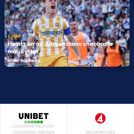
3 JUNI
Heintz en av Allsvenskans snabbaste
målskyttar
Kvalar in på topp…
HUVUDPARTNER OCH
PRESENTING PARTNER
MEDIAPARTNER