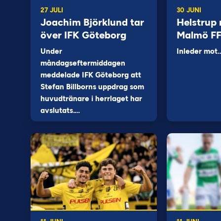
27 JULI
30 JUNI
Joachim Björklund tar
Helstrup 
över IFK Göteborg
Malmö F
Under
Inleder mot
måndagseftermiddagen
meddelade IFK Göteborg att
Stefan Billborns uppdrag som
huvudtränare i herrlaget har
avslutats.…