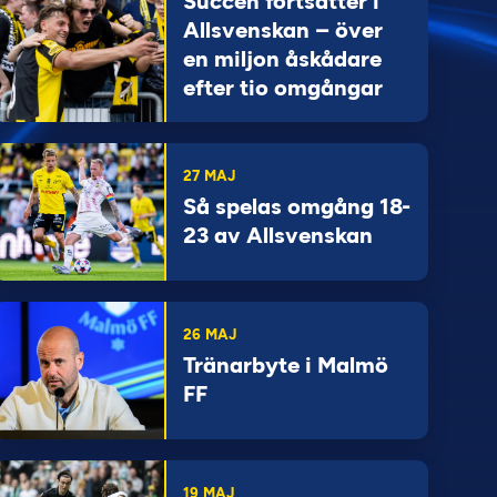
Succén fortsätter i
Allsvenskan – över
en miljon åskådare
efter tio omgångar
27 MAJ
Så spelas omgång 18-
23 av Allsvenskan
26 MAJ
Tränarbyte i Malmö
FF
19 MAJ