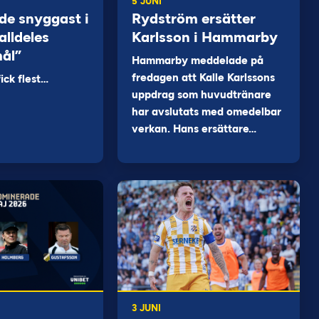
5 JUNI
de snyggast i
Rydström ersätter
alldeles
Karlsson i Hammarby
mål”
Hammarby meddelade på
fredagen att Kalle Karlssons
ck flest…
uppdrag som huvudtränare
har avslutats med omedelbar
verkan. Hans ersättare…
3 JUNI