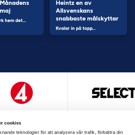
 Månadens
Heintz en av
 maj
Allsvenskans
snabbaste målskyttar
rk hem det…
Kvalar in på topp…
MEDIAPARTNER
OFFICIELL LEVERANTÖ
r cookies
nande teknologier för att analysera vår trafik, förbättra din