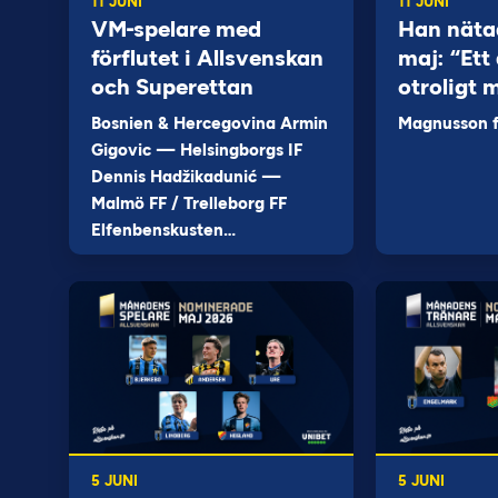
11 JUNI
11 JUNI
VM-spelare med
Han näta
förflutet i Allsvenskan
maj: “Ett 
och Superettan
otroligt 
Bosnien & Hercegovina Armin
Magnusson fi
Gigovic — Helsingborgs IF
Dennis Hadžikadunić —
Malmö FF / Trelleborg FF
Elfenbenskusten…
5 JUNI
5 JUNI