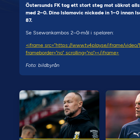
Östersunds FK tog ett stort steg mot säkrat al
med 2–0. Dino Islamovic nickade in 1–0 innan I
87.
Se Ssewankambos 2–0-mål i spelaren:
<iframe src="https://www.tv4play.se/iframe/video
frameborder="no" scrolling="no"></iframe>
Foto: bildbyrån