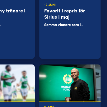
12 JUNI
ny tränare i
Favorit i repris för
F
Sirius i maj
…
Samma vinnare som i…