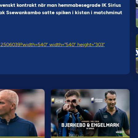
lsvenskt kontrakt när man hemmabesegrade IK Sirius
sak Ssewankambo satte spiken i kistan i matchminut
/12506039?width=540" width="540" height="303"