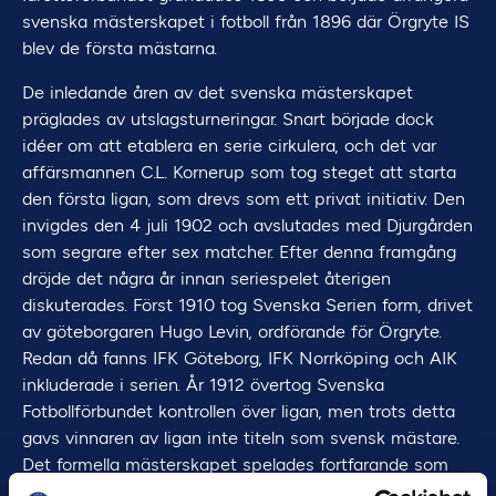
svenska mästerskapet i fotboll från 1896 där Örgryte IS
blev de första mästarna.
De inledande åren av det svenska mästerskapet
präglades av utslagsturneringar. Snart började dock
idéer om att etablera en serie cirkulera, och det var
affärsmannen C.L. Kornerup som tog steget att starta
den första ligan, som drevs som ett privat initiativ. Den
invigdes den 4 juli 1902 och avslutades med Djurgården
som segrare efter sex matcher. Efter denna framgång
dröjde det några år innan seriespelet återigen
diskuterades. Först 1910 tog Svenska Serien form, drivet
av göteborgaren Hugo Levin, ordförande för Örgryte.
Redan då fanns IFK Göteborg, IFK Norrköping och AIK
inkluderade i serien. År 1912 övertog Svenska
Fotbollförbundet kontrollen över ligan, men trots detta
gavs vinnaren av ligan inte titeln som svensk mästare.
Det formella mästerskapet spelades fortfarande som
cupturnering. 1917 upplöstes emellertid ligan, på grund