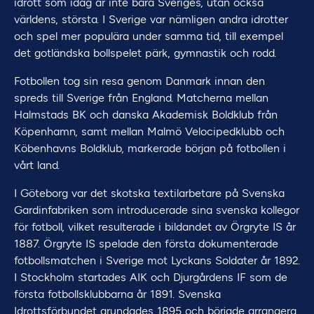
idrott som idag är inte bara Sveriges, utan också
världens, största. I Sverige var nämligen andra idrotter
och spel mer populära under samma tid, till exempel
det gotländska bollspelet pärk, gymnastik och rodd.
Fotbollen tog sin resa genom Danmark innan den
spreds till Sverige från England. Matcherna mellan
Halmstads BK och danska Akademisk Boldklub från
Köpenhamn, samt mellan Malmö Velocipedklubb och
Köbenhavns Boldklub, markerade början på fotbollen i
vårt land.
I Göteborg var det skotska textilarbetare på Svenska
Gardinfabriken som introducerade sina svenska kollegor
för fotboll, vilket resulterade i bildandet av Örgryte IS år
1887. Örgryte IS spelade den första dokumenterade
fotbollsmatchen i Sverige mot Lyckans Soldater år 1892.
I Stockholm startades AIK och Djurgårdens IF som de
första fotbollsklubbarna år 1891. Svenska
Idrottsförbundet grundades 1895 och började arrangera