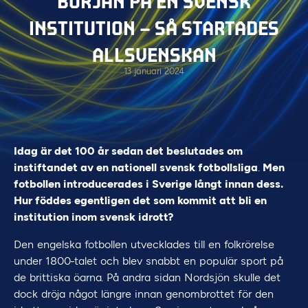
BÖRJAN PÅ EN SVENSK
INSTITUTION – SÅ STARTADES
ALLSVENSKAN
13 januari 2024
Idag är det 100 år sedan det beslutades om
instiftandet av en nationell svensk fotbollsliga
.
Men
fotbollen introducerades i Sverige långt innan dess.
Hur föddes egentligen det som kommit att bli en
institution inom svensk idrott?
Den engelska fotbollen utvecklades till en folkrörelse
under 1800-talet och blev snabbt en populär sport på
de brittiska öarna. På andra sidan Nordsjön skulle det
dock dröja något längre innan genombrottet för den