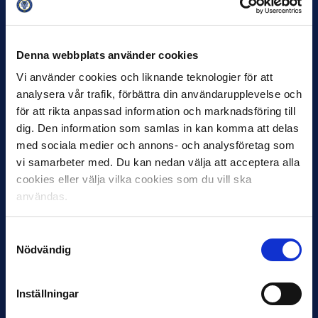
av höga resekostnader, fram till 1920 då den
återupplivades med tio deltagande lag. Publikintresset
steg betydligt, och fotbollsklubbarna fokuserade allt mer
Denna webbplats använder cookies
på Svenska Serien medan de formella mästerskapen
Vi använder cookies och liknande teknologier för att
gradvis tappade i betydelse.
analysera vår trafik, förbättra din användarupplevelse och
1923 initierades en arbetsgrupp med målet att skapa
för att rikta anpassad information och marknadsföring till
ett nationellt ligasystem. Vid det avgörande mötet, den
dig. Den information som samlas in kan komma att delas
13 januari 1924
på Svenska Fotbollförbundets kansli på
med sociala medier och annons- och analysföretag som
Skeppsbron 16 i Stockholm, röstade de inbjudna
vi samarbeter med. Du kan nedan välja att acceptera alla
medlemmarna för instiftandet av en allsvensk serie.
cookies eller välja vilka cookies som du vill ska
användas.
Under Allsvenskan etablerades också Division II, som
delades in i fyra avdelningar. De två bästa lagen från
Samtyckesval
varje avdelning flyttades upp till Allsvenskan, medan de
Nödvändig
två sämsta lagen från Allsvenskan flyttades ner. Redan i
den allra första upplagan hittar vi klubbar som IFK
Norrköping, IFK Göteborg, AIK, Helsingborgs IF och
Inställningar
Hammarby. Många stockholmare var besvikna över att