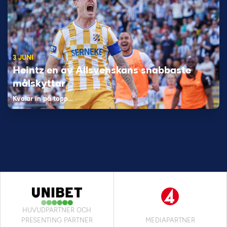
3 JUNI
Heintz en av Allsvenskans snabbaste
målskyttar
Kvalar in på topp…
HUVUDPARTNER OCH
PRESENTING PARTNER
MEDIAPARTNER