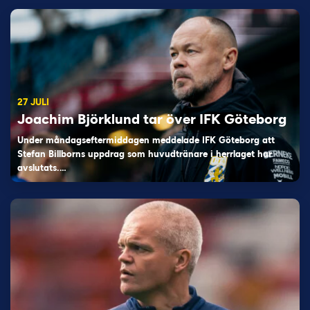
27 JULI
Joachim Björklund tar över IFK Göteborg
Under måndagseftermiddagen meddelade IFK Göteborg att
Stefan Billborns uppdrag som huvudtränare i herrlaget har
avslutats.…