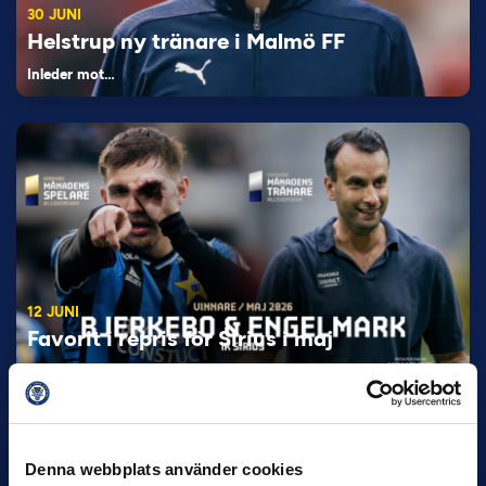
30 JUNI
Helstrup ny tränare i Malmö FF
Inleder mot…
12 JUNI
Favorit i repris för Sirius i maj
Samma vinnare som i…
Denna webbplats använder cookies