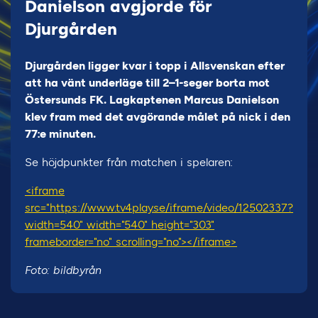
Danielson avgjorde för
Djurgården
Djurgården ligger kvar i topp i Allsvenskan efter
att ha vänt underläge till 2–1-seger borta mot
Östersunds FK. Lagkaptenen Marcus Danielson
klev fram med det avgörande målet på nick i den
77:e minuten.
Se höjdpunkter från matchen i spelaren:
<iframe
src="https://www.tv4play.se/iframe/video/12502337?
width=540" width="540" height="303"
frameborder="no" scrolling="no"></iframe>
Foto: bildbyrån