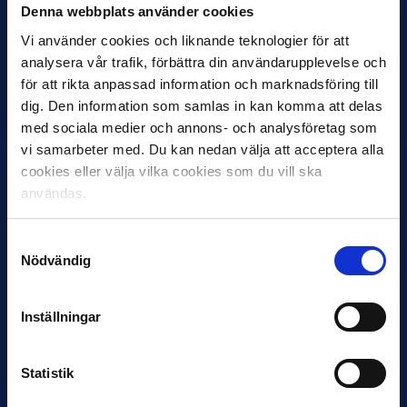
Denna webbplats använder cookies
27 JULI
Vi använder cookies och liknande teknologier för att
Joachim Björklund tar över IFK Göteborg
analysera vår trafik, förbättra din användarupplevelse och
Under måndagseftermiddagen meddelade IFK Göteborg att
för att rikta anpassad information och marknadsföring till
Stefan Billborns uppdrag som huvudtränare i herrlaget har
dig. Den information som samlas in kan komma att delas
avslutats.…
med sociala medier och annons- och analysföretag som
vi samarbeter med. Du kan nedan välja att acceptera alla
cookies eller välja vilka cookies som du vill ska
användas.
Samtyckesval
Nödvändig
30 JUNI
Inställningar
Helstrup ny tränare i Malmö FF
Inleder mot…
Statistik