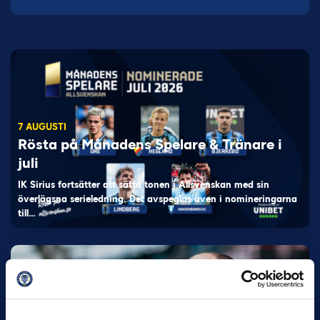
7 AUGUSTI
Rösta på Månadens Spelare & Tränare i
juli
IK Sirius fortsätter att sätta tonen i Allsvenskan med sin
överlägsna serieledning. Det avspeglas även i nomineringarna
till…