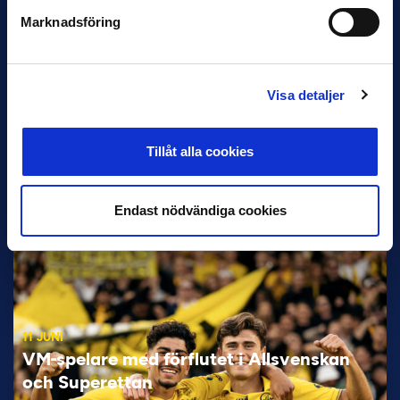
Marknadsföring
Visa detaljer
Tillåt alla cookies
12 JUNI
Favorit i repris för Sirius i maj
Samma vinnare som i…
Endast nödvändiga cookies
11 JUNI
VM-spelare med förflutet i Allsvenskan
och Superettan