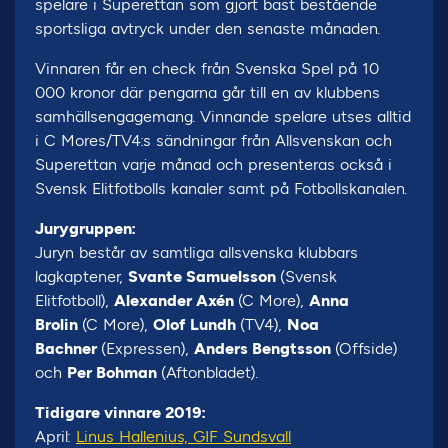
spelare i Superettan som gjort bäst bestående
sportsliga avtryck under den senaste månaden.
Vinnaren får en check från Svenska Spel på 10
000 kronor där pengarna går till en av klubbens
samhällsengagemang. Vinnande spelare utses alltid
i C Mores/TV4:s sändningar från Allsvenskan och
Superettan varje månad och presenteras också i
Svensk Elitfotbolls kanaler samt på Fotbollskanalen.
Jurygruppen:
Juryn består av samtliga allsvenska klubbars
lagkaptener,
Svante Samuelsson
(Svensk
Elitfotboll),
Alexander Axén
(C More),
Anna
Brolin
(C More),
Olof Lundh
(TV4),
Noa
Bachner
(Expressen),
Anders Bengtsson
(Offside)
och
Per Bohman
(Aftonbladet).
Tidigare vinnare 2019:
April:
Linus Hallenius, GIF Sundsvall