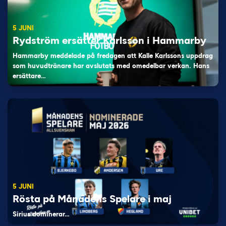
5 JUNI
Rydström ersätter Karlsson i Hammarby
Hammarby meddelade på fredagen att Kalle Karlssons uppdrag
som huvudtränare har avslutats med omedelbar verkan. Hans
ersättare…
5 JUNI
Rösta på Månadens Spelare i maj
Sirius dominerar…