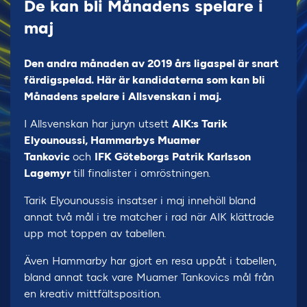
De kan bli Månadens spelare i
maj
Den andra månaden av 2019 års ligaspel är snart
färdigspelad. Här är kandidaterna som kan bli
Månadens spelare i Allsvenskan i maj.
I Allsvenskan har juryn utsett
AIK:s Tarik
Elyounoussi, Hammarbys Muamer
Tankovic
och
IFK Göteborgs Patrik Karlsson
Lagemyr
till finalister i omröstningen.
Tarik Elyounoussis insatser i maj innehöll bland
annat två mål i tre matcher i rad när AIK klättrade
upp mot toppen av tabellen.
Även Hammarby har gjort en resa uppåt i tabellen,
bland annat tack vare Muamer Tankovics mål från
en kreativ mittfältsposition.