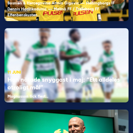
Bosnien & Hercegovina Armin Gigovic — Helsingborgs IF
Dennis Hadžikadunić — Malmö FF / Trelleborg FF
Elfenbenskusten…
11 JUNI
Han nätade snyggast i maj: “Ett alldeles
otroligt mål”
Magnusson fick flest…