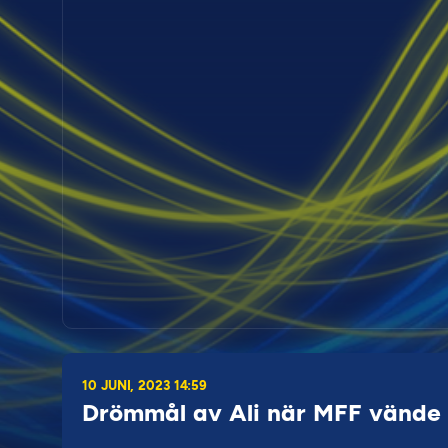
10 JUNI, 2023 14:59
Drömmål av Ali när MFF vände