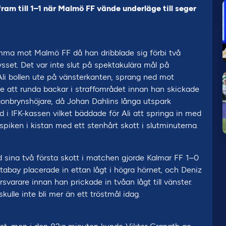
fram till 1–1 när Malmö FF vände underläge till seger
ma mot Malmö FF då han dribblade sig förbi två
ysset. Det var inte slut på spektakulära mål på
Ali bollen ute på vänsterkanten, sprang ned mot
atte att runda backar i straffområdet innan han skickade
ögonbrynshöjare, då Johan Dahlins långa utspark
 IFK-kassen vilket bäddade för Ali att springa in med
piken i kistan med ett stenhårt skott i slutminuterna.
sina två första skott i matchen gjorde Kalmar FF 1–0
abay placerade in ettan lågt i högra hörnet, och Deniz
rare innan han prickade in tvåan lågt till vänster.
lle inte bli mer än ett tröstmål idag.