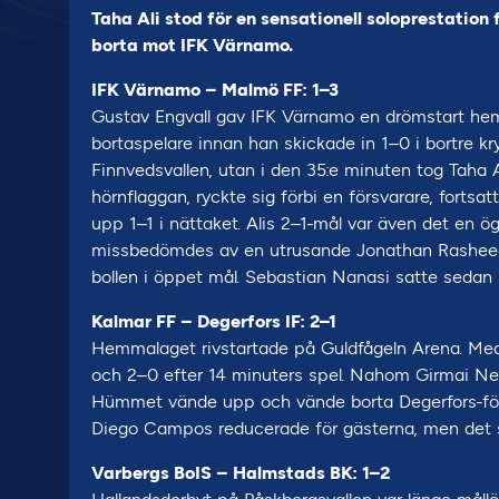
Taha Ali stod för en sensationell soloprestation 
borta mot IFK Värnamo.
IFK Värnamo – Malmö FF: 1–3
Gustav Engvall gav IFK Värnamo en drömstart hem
bortaspelare innan han skickade in 1–0 i bortre kr
Finnvedsvallen, utan i den 35:e minuten tog Taha 
hörnflaggan, ryckte sig förbi en försvarare, forts
upp 1–1 i nättaket. Alis 2–1-mål var även det en 
missbedömdes av en utrusande Jonathan Rasheed i
bollen i öppet mål. Sebastian Nanasi satte sedan s
Kalmar FF – Degerfors IF: 2–1
Hemmalaget rivstartade på Guldfågeln Arena. Med 
och 2–0 efter 14 minuters spel. Nahom Girmai Net
Hümmet vände upp och vände borta Degerfors-försva
Diego Campos reducerade för gästerna, men det sku
Varbergs BoIS – Halmstads BK: 1–2