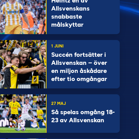
Heintz en av
Allsvenskans
snabbaste
målskyttar
1 JUNI
Succén fortsätter i
Allsvenskan – över
en miljon åskådare
efter tio omgångar
27 MAJ
Så spelas omgång 18-
23 av Allsvenskan