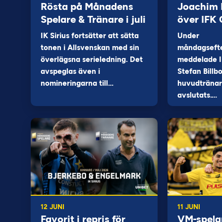
Rösta på Månadens
Joachim B
Spelare & Tränare i juli
över IFK
IK Sirius fortsätter att sätta
Under
tonen i Allsvenskan med sin
måndagseft
överlägsna serieledning. Det
meddelade I
avspeglas även i
Stefan Billb
nomineringarna till…
huvudtränare
avslutats.…
12 JUNI
11 JUNI
Favorit i repris för
VM-spela