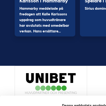
Karlsson i Hammarby
Spelare i
Hammarby meddelade på
Sirius domin
fredagen att Kalle Karlssons
uppdrag som huvudtränare
har avslutats med omedelbar
verkan. Hans ersättare…
HUVUDPARTNER OCH PRESENTING
PARTNER
Denna webbplats använde