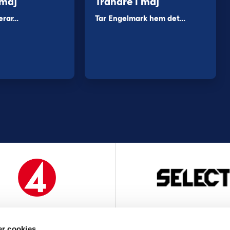
 maj
Tränare i maj
erar…
Tar Engelmark hem det…
MEDIAPARTNER
OFFICIELL LEVERANTÖ
r cookies