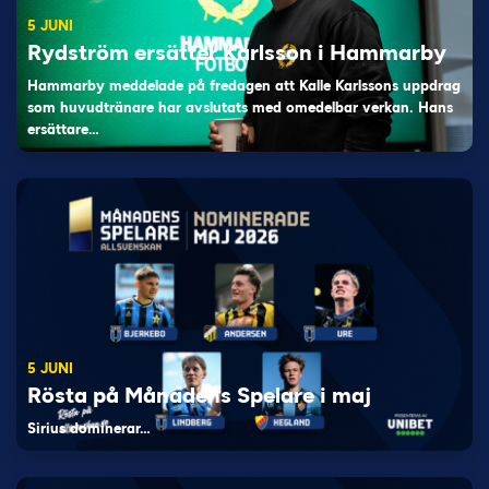
5 JUNI
Rydström ersätter Karlsson i Hammarby
Hammarby meddelade på fredagen att Kalle Karlssons uppdrag
som huvudtränare har avslutats med omedelbar verkan. Hans
ersättare…
5 JUNI
Rösta på Månadens Spelare i maj
Sirius dominerar…