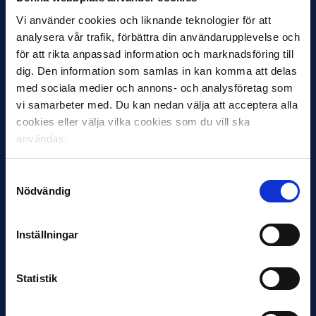
Vi använder cookies och liknande teknologier för att
analysera vår trafik, förbättra din användarupplevelse och
för att rikta anpassad information och marknadsföring till
dig. Den information som samlas in kan komma att delas
med sociala medier och annons- och analysföretag som
12 JUNI
vi samarbeter med. Du kan nedan välja att acceptera alla
Favorit i repris för Sirius i maj
cookies eller välja vilka cookies som du vill ska
Samma vinnare som i…
användas.
Samtyckesval
Nödvändig
Inställningar
11 JUNI
VM-spelare med förflutet i Allsvenskan
och Superettan
Statistik
Bosnien & Hercegovina Armin Gigovic — Helsingborgs IF
Dennis Hadžikadunić — Malmö FF / Trelleborg FF