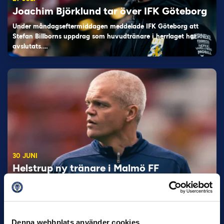
Joachim Björklund tar över IFK Göteborg
Under måndagseftermiddagen meddelade IFK Göteborg att
Stefan Billborns uppdrag som huvudtränare i herrlaget har
avslutats.…
30 JUNI
Helstrup ny tränare i Malmö FF
Inleder mot…
Denna webbplats använder cookies