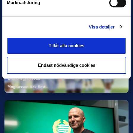
Marknadsföring
Elfenbenskusten…
Visa detaljer
Tillåt alla cookies
11 JUNI
Endast nödvändiga cookies
Han nätade snyggast i maj: “Ett alldeles
otroligt mål”
Magnusson fick flest…