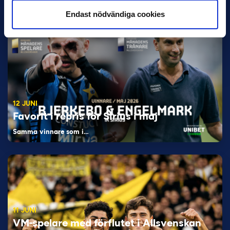
Endast nödvändiga cookies
12 JUNI
Favorit i repris för Sirius i maj
Samma vinnare som i…
11 JUNI
VM-spelare med förflutet i Allsvenskan