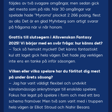
följdes av två svagare omgångar, men sedan gick
det mesta som på räls. När 30 omgångar var
spelade hade ”Myrorna” plockat 2 266 poäng, flest
av alla. Det är en glad Myhrberg som artigt svarar
på frågorna när vi når honom.
Grattis till slutsegern i Allsvenskan Fantasy
2025! Vi börjar med en svår fråga: hur känns det?
– Tack så hemskt mycket! Det känns fantastiskt
kul att laget gick hela vägen. Det hade jag verkligen
inte ens en tanke på inför säsongen.
Vilken eller vilka spelare har du förlitat dig mest
på under årets säsong?
– Jag har varit väldigt flexibel och undvikit
känslomässiga anknytningar till enskilda spelare.
Fokus har legat på spelare i form och med ett bra
schema framöver. Men två som varit med i truppen
hela vägen är Elliot Stroud och Nahir Besara.