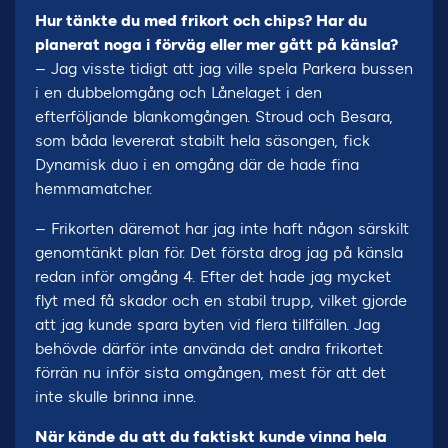
Hur tänkte du med frikort och chips? Har du
planerat noga i förväg eller mer gått på känsla?
– Jag visste tidigt att jag ville spela Parkera bussen
i en dubbelomgång och Lånelaget i den
efterföljande blankomgången. Stroud och Besara,
som båda levererat stabilt hela säsongen, fick
Dynamisk duo i en omgång där de hade fina
hemmamatcher.
– Frikorten däremot har jag inte haft någon särskilt
genomtänkt plan för. Det första drog jag på känsla
redan inför omgång 4. Efter det hade jag mycket
flyt med få skador och en stabil trupp, vilket gjorde
att jag kunde spara byten vid flera tillfällen. Jag
behövde därför inte använda det andra frikortet
förrän nu inför sista omgången, mest för att det
inte skulle brinna inne.
När kände du att du faktiskt kunde vinna hela