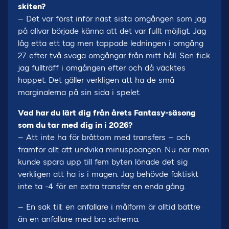
skiten?
– Det var först inför näst sista omgången som jag
på allvar började känna att det var fullt möjligt. Jag
låg etta ett tag men tappade ledningen i omgång
27 efter två svaga omgångar från mitt håll. Sen fick
jag fullträff i omgången efter och då väcktes
hoppet. Det gäller verkligen att ha de små
marginalerna på sin sida i spelet.
Vad har du lärt dig från årets Fantasy-säsong
som du tar med dig in i 2026?
– Att inte ha för bråttom med transfers – och
framför allt att undvika minuspoängen. Nu när man
kunde spara upp till fem byten lönade det sig
verkligen att ha is i magen. Jag behövde faktiskt
inte ta -4 för en extra transfer en enda gång.
– En sak till: en anfallare i målform är alltid bättre
än en anfallare med bra schema.