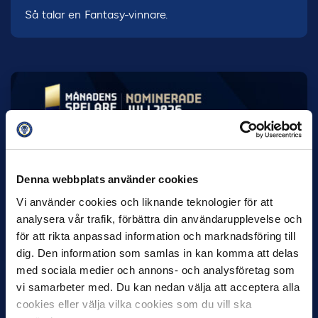
Så talar en Fantasy-vinnare.
7 AUGUSTI
Rösta på Månadens Spelare & Tränare i
Denna webbplats använder cookies
juli
Vi använder cookies och liknande teknologier för att
IK Sirius fortsätter att sätta tonen i Allsvenskan med sin
analysera vår trafik, förbättra din användarupplevelse och
överlägsna serieledning. Det avspeglas även i nomineringarna
till…
för att rikta anpassad information och marknadsföring till
dig. Den information som samlas in kan komma att delas
med sociala medier och annons- och analysföretag som
vi samarbeter med. Du kan nedan välja att acceptera alla
cookies eller välja vilka cookies som du vill ska