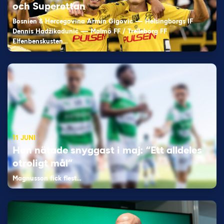
och Superettan
Bosnien & Hercegovina Armin Gigovic — Helsingborgs IF
Dennis Hadžikadunić — Malmö FF / Trelleborg FF
Elfenbenskusten…
11 JUNI
Han nätade snyggast i maj: “Ett alldeles
otroligt mål”
Magnusson fick flest…