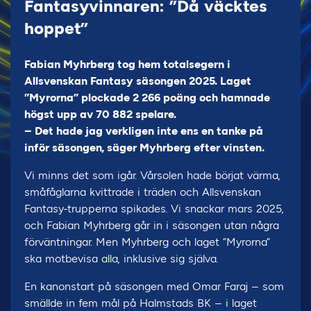
Fantasyvinnaren: ”Då väcktes
hoppet”
Fabian Myhrberg tog hem totalsegern i
Allsvenskan Fantasy säsongen 2025. Laget
”Myrorna” plockade 2 266 poäng och hamnade
högst upp av 70 882 spelare.
– Det hade jag verkligen inte ens en tanke på
inför säsongen, säger Myhrberg efter vinsten.
Vi minns det som igår. Vårsolen hade börjat värma,
småfåglarna kvittrade i träden och Allsvenskan
Fantasy-trupperna spikades. Vi snackar mars 2025,
och Fabian Myhrberg går in i säsongen utan några
förväntningar. Men Myhrberg och laget ”Myrorna”
ska motbevisa alla, inklusive sig själva.
En kanonstart på säsongen med Omar Faraj – som
smällde in fem mål på Halmstads BK – i laget