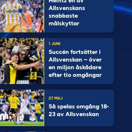
Heintz en av
Allsvenskans
snabbaste
målskyttar
1 JUNI
Succén fortsätter i
Allsvenskan – över
en miljon åskådare
efter tio omgångar
27 MAJ
Så spelas omgång 18-
23 av Allsvenskan