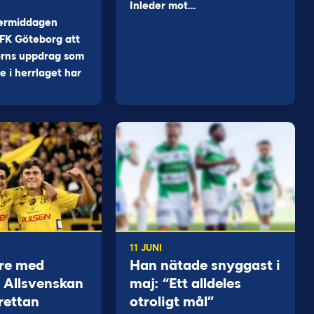
Inleder mot…
ermiddagen
FK Göteborg att
orns uppdrag som
 i herrlaget har
11 JUNI
re med
Han nätade snyggast i
 i Allsvenskan
maj: “Ett alldeles
rettan
otroligt mål”