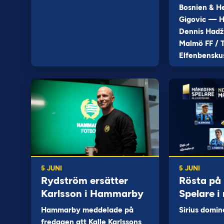
Bosnien & H
Gigovic — H
Dennis Hadž
Malmö FF / T
Elfenbensku
5 JUNI
5 JUNI
Rydström ersätter
Rösta på
Karlsson i Hammarby
Spelare i
Hammarby meddelade på
Sirius domin
fredagen att Kalle Karlssons