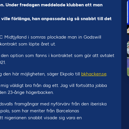
ken. Under fredagen meddelade klubben att man
 ville förlänga, han anpassade sig så snabbt till det
C Midtjylland i somras plockade man in Godswill
ontrakt som löpte året ut.
 den option som fanns i kontraktet som gör att avtalet
21.
 den här möjligheten, säger Ekpolo till
bkhacken.se
.
ig väldigt bra från dag ett. Jag vill fortsätta jobba
 den 23-årige högerbacken.
svalls framgångar med nyförvärv från den iberiska
polo, som har meriter från Barcelonas
t nigerianen snabbt visade sig vara en