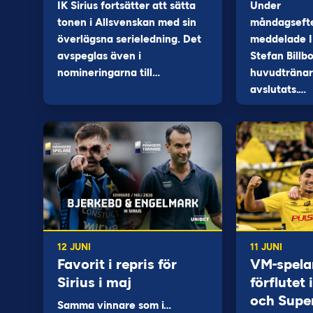
IK Sirius fortsätter att sätta
Under
tonen i Allsvenskan med sin
måndagseft
överlägsna serieledning. Det
meddelade I
avspeglas även i
Stefan Billb
nomineringarna till…
huvudtränare
avslutats.…
12 JUNI
11 JUNI
Favorit i repris för
VM-spela
Sirius i maj
förflutet
och Supe
Samma vinnare som i…