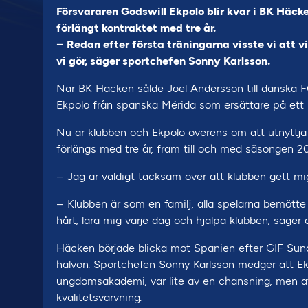
Försvararen Godswill Ekpolo blir kvar i BK Häc
förlängt kontraktet med tre år.
– Redan efter första träningarna visste vi att vi
vi gör, säger sportchefen Sonny Karlsson.
När BK Häcken sålde Joel Andersson till danska F
Ekpolo från spanska Mérida som ersättare på ett k
Nu är klubben och Ekpolo överens om att utnyttja
förlängs med tre år, fram till och med säsongen 20
– Jag är väldigt tacksam över att klubben gett mig
– Klubben är som en familj, alla spelarna bemötte m
hårt, lära mig varje dag och hjälpa klubben, säger
Häcken började blicka mot Spanien efter GIF Sund
halvön. Sportchefen Sonny Karlsson medger att Ek
ungdomsakademi, var lite av en chansning, men at
kvalitetsvärvning.