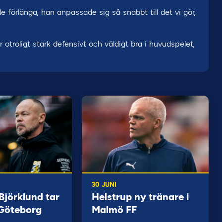
lle förlänga, han anpassade sig så snabbt till det vi gör,
 otroligt stark defensivt och väldigt bra i huvudspelet,
30 JUNI
jörklund tar
Helstrup ny tränare i
 Göteborg
Malmö FF