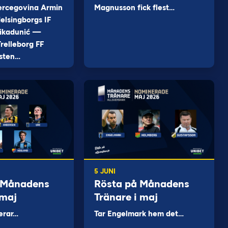
ercegovina Armin
Magnusson fick flest…
elsingborgs IF
ikadunić —
relleborg FF
sten…
5 JUNI
 Månadens
Rösta på Månadens
 maj
Tränare i maj
erar…
Tar Engelmark hem det…