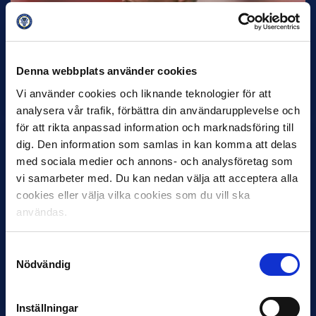
30 JUNI
Helstrup ny tränare i Malmö FF
Denna webbplats använder cookies
Inleder mot…
Vi använder cookies och liknande teknologier för att
analysera vår trafik, förbättra din användarupplevelse och
för att rikta anpassad information och marknadsföring till
dig. Den information som samlas in kan komma att delas
med sociala medier och annons- och analysföretag som
vi samarbeter med. Du kan nedan välja att acceptera alla
cookies eller välja vilka cookies som du vill ska
användas.
12 JUNI
Samtyckesval
Favorit i repris för Sirius i maj
Nödvändig
Samma vinnare som i…
Inställningar