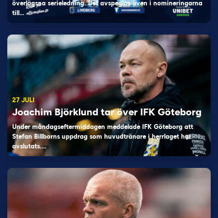
överlägsna serieledning. Det avspeglas även i nomineringarna
till…
27 JULI
Joachim Björklund tar över IFK Göteborg
Under måndagseftermiddagen meddelade IFK Göteborg att
Stefan Billborns uppdrag som huvudtränare i herrlaget har
avslutats.…