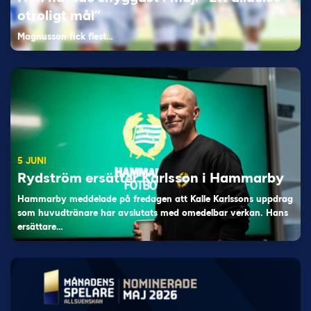
otroligt mål”
Magnusson fick flest…
5 JUNI
Rydström ersätter Karlsson i Hammarby
Hammarby meddelade på fredagen att Kalle Karlssons uppdrag
som huvudtränare har avslutats med omedelbar verkan. Hans
ersättare…