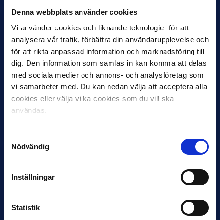
Denna webbplats använder cookies
Vi använder cookies och liknande teknologier för att
analysera vår trafik, förbättra din användarupplevelse och
för att rikta anpassad information och marknadsföring till
dig. Den information som samlas in kan komma att delas
med sociala medier och annons- och analysföretag som
vi samarbeter med. Du kan nedan välja att acceptera alla
12 JUNI
cookies eller välja vilka cookies som du vill ska
Favorit i repris för Sirius i maj
användas.
Samma vinnare som i…
Samtyckesval
Nödvändig
Inställningar
11 JUNI
Statistik
VM-spelare med förflutet i Allsvenskan