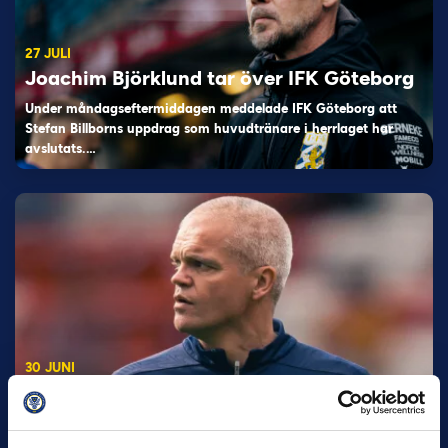
27 JULI
Joachim Björklund tar över IFK Göteborg
Under måndagseftermiddagen meddelade IFK Göteborg att
Stefan Billborns uppdrag som huvudtränare i herrlaget har
avslutats.…
30 JUNI
Helstrup ny tränare i Malmö FF
Inleder mot…