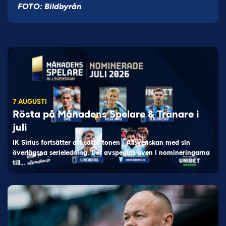
FOTO: Bildbyrån
7 AUGUSTI
Rösta på Månadens Spelare & Tränare i
juli
IK Sirius fortsätter att sätta tonen i Allsvenskan med sin
överlägsna serieledning. Det avspeglas även i nomineringarna
till…