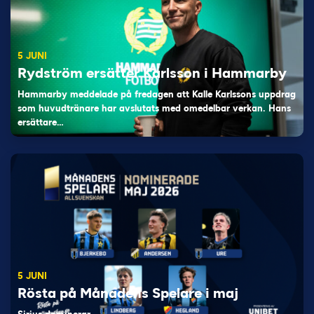
5 JUNI
Rydström ersätter Karlsson i Hammarby
Hammarby meddelade på fredagen att Kalle Karlssons uppdrag
som huvudtränare har avslutats med omedelbar verkan. Hans
ersättare…
5 JUNI
Rösta på Månadens Spelare i maj