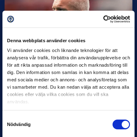
Denna webbplats använder cookies
30 JUNI
Helstrup ny tränare i Malmö FF
Vi använder cookies och liknande teknologier för att
analysera vår trafik, förbättra din användarupplevelse och
Inleder mot…
för att rikta anpassad information och marknadsföring till
dig. Den information som samlas in kan komma att delas
med sociala medier och annons- och analysföretag som
vi samarbeter med. Du kan nedan välja att acceptera alla
cookies eller välja vilka cookies som du vill ska
användas.
Samtyckesval
Nödvändig
12 JUNI
Favorit i repris för Sirius i maj