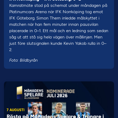
Kamratmöte stod på schemat under måndagen på
Platinumcars Arena när IFK Norrköping tog emot
IFK Göteborg. Simon Thern inledde målskyttet i
matchen när han fem minuter innan pausvilan
placerade in 0–1. Ett mål och en ledning som sedan
såg ut att stå sig hela vägen över mållinjen. Men
just före slutsignalen kunde Kevin Yakob rulla in 0–
2.
Foto: Bildbyrån
7 AUGUSTI
Rösta på Månadens Spelare & Tränare i