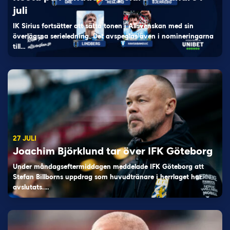
juli
IK Sirius fortsätter att sätta tonen i Allsvenskan med sin
överlägsna serieledning. Det avspeglas även i nomineringarna
till…
27 JULI
Joachim Björklund tar över IFK Göteborg
Under måndagseftermiddagen meddelade IFK Göteborg att
Stefan Billborns uppdrag som huvudtränare i herrlaget har
avslutats.…