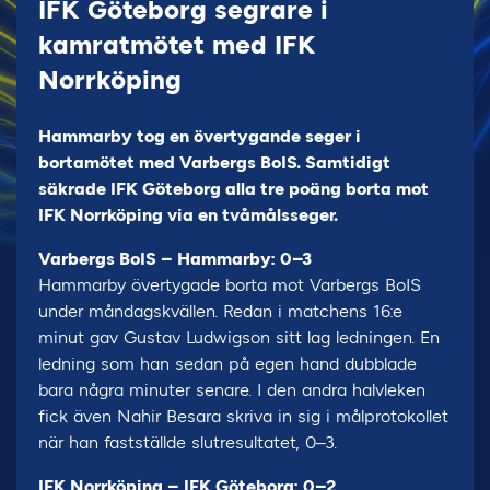
IFK Göteborg segrare i
kamratmötet med IFK
Norrköping
Hammarby tog en övertygande seger i
bortamötet med Varbergs BoIS. Samtidigt
säkrade IFK Göteborg alla tre poäng borta mot
IFK Norrköping via en tvåmålsseger.
Varbergs BoIS – Hammarby: 0–3
Hammarby övertygade borta mot Varbergs BoIS
under måndagskvällen. Redan i matchens 16:e
minut gav Gustav Ludwigson sitt lag ledningen. En
ledning som han sedan på egen hand dubblade
bara några minuter senare. I den andra halvleken
fick även Nahir Besara skriva in sig i målprotokollet
när han fastställde slutresultatet, 0–3.
IFK Norrköping – IFK Göteborg: 0–2