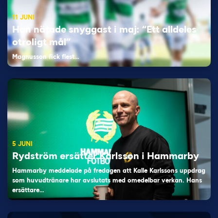
11 JUNI
Han nätade snyggast i maj: “Ett alldeles
otroligt mål”
Magnusson fick flest…
5 JUNI
Rydström ersätter Karlsson i Hammarby
Hammarby meddelade på fredagen att Kalle Karlssons uppdrag
som huvudtränare har avslutats med omedelbar verkan. Hans
ersättare…