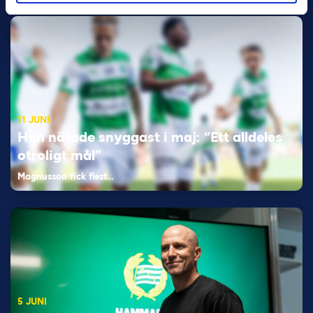
11 JUNI
Han nätade snyggast i maj: “Ett alldeles
otroligt mål”
Magnusson fick flest…
5 JUNI