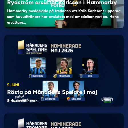
Rydström ersätter Karlsson i Hammarby
Hammarby meddelade på fredagen att Kalle Karlssons uppdrag
som huvudtränare har avslutats med omedelbar verkan. Hans
ersättare…
5 JUNI
Rösta på Månadens Spelare i maj
Sirius dominerar…