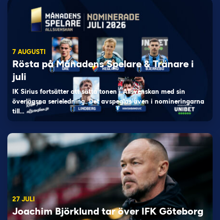
7 AUGUSTI
Rösta på Månadens Spelare & Tränare i
juli
IK Sirius fortsätter att sätta tonen i Allsvenskan med sin
överlägsna serieledning. Det avspeglas även i nomineringarna
till…
27 JULI
Joachim Björklund tar över IFK Göteborg