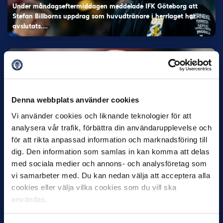
Under måndagseftermiddagen meddelade IFK Göteborg att
Stefan Billborns uppdrag som huvudtränare i herrlaget har
avslutats.…
Denna webbplats använder cookies
Vi använder cookies och liknande teknologier för att
analysera vår trafik, förbättra din användarupplevelse och
30 JUNI
för att rikta anpassad information och marknadsföring till
Helstrup ny tränare i Malmö FF
dig. Den information som samlas in kan komma att delas
Inleder mot…
med sociala medier och annons- och analysföretag som
vi samarbeter med. Du kan nedan välja att acceptera alla
cookies eller välja vilka cookies som du vill ska
användas.